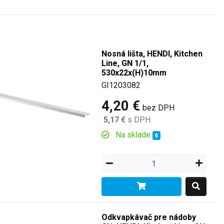
Nosná lišta, HENDI, Kitchen
Line, GN 1/1,
530x22x(H)10mm
GI1203082
4,20 €
bez DPH
5,17 €
s DPH
Na sklade
6
Odkvapkávač pre nádoby