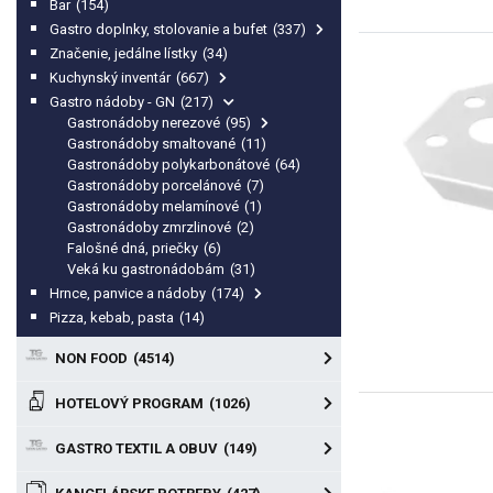
Bar
(154)
Gastro doplnky, stolovanie a bufet
(337)
Značenie, jedálne lístky
(34)
Kuchynský inventár
(667)
Gastro nádoby - GN
(217)
Gastronádoby nerezové
(95)
Gastronádoby smaltované
(11)
Gastronádoby polykarbonátové
(64)
Gastronádoby porcelánové
(7)
Gastronádoby melamínové
(1)
Gastronádoby zmrzlinové
(2)
Falošné dná, priečky
(6)
Veká ku gastronádobám
(31)
Hrnce, panvice a nádoby
(174)
Pizza, kebab, pasta
(14)
NON FOOD
(4514)
HOTELOVÝ PROGRAM
(1026)
GASTRO TEXTIL A OBUV
(149)