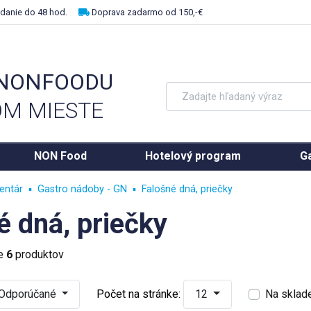
danie do 48 hod.
Doprava zadarmo od 150,-€
 NONFOODU
M MIESTE
NON Food
Hotelový program
Ga
entár
Gastro nádoby - GN
Falošné dná, priečky
é dná, priečky
ke
6
produktov
Odporúčané
Počet na stránke:
12
Na sklad