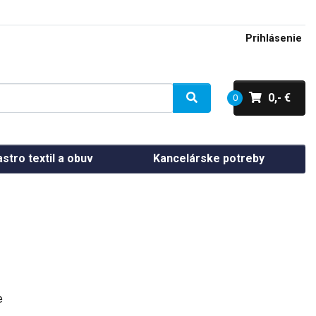
Prihlásenie
0,- €
0
stro textil a obuv
Kancelárske potreby
e