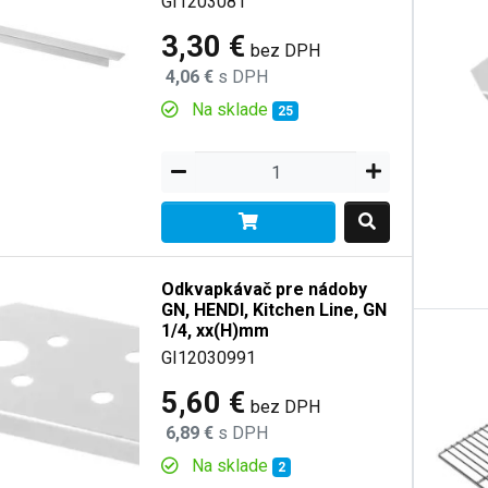
GI1203081
3,30 €
bez DPH
4,06 €
s DPH
Na sklade
25
Odkvapkávač pre nádoby
GN, HENDI, Kitchen Line, GN
1/4, xx(H)mm
GI12030991
5,60 €
bez DPH
6,89 €
s DPH
Na sklade
2