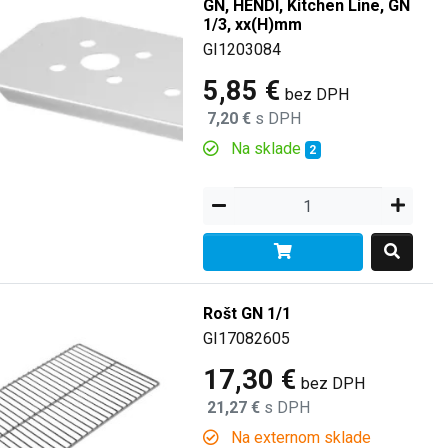
GN, HENDI, Kitchen Line, GN
1/3, xx(H)mm
GI1203084
5,85 €
bez DPH
7,20 €
s DPH
Na sklade
2
Rošt GN 1/1
GI17082605
17,30 €
bez DPH
21,27 €
s DPH
Na externom sklade