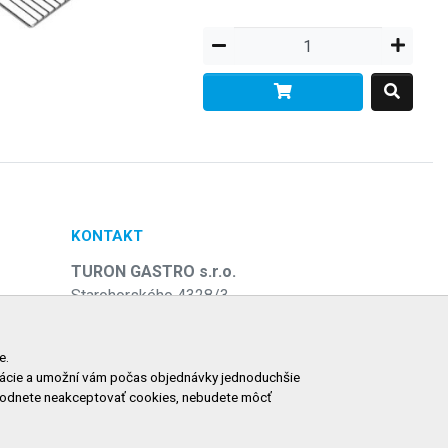
KONTAKT
TURON GASTRO s.r.o.
Starohorského 4328/3
031 01 Liptovský Mikuláš
e
Slovenská republika
e.
ormácie a umožní vám počas objednávky jednoduchšie
Telefón:
+421 911 585 730
zhodnete neakceptovať cookies, nebudete môcť
E-mail:
objednavky@tgastro.sk