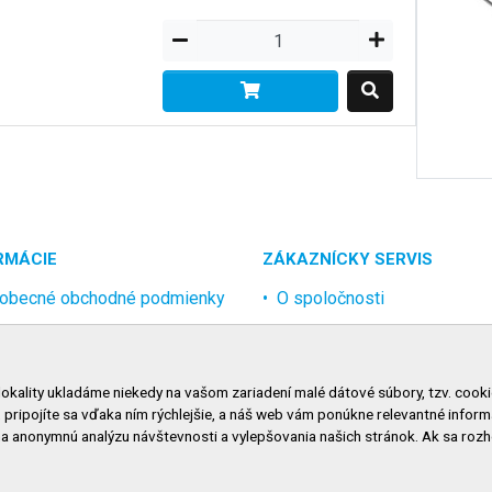
RMÁCIE
ZÁKAZNÍCKY SERVIS
obecné obchodné podmienky
O spoločnosti
rana osobných údajov
Kontakt
lamačný poriadok
Odstúpenie od zmluvy onlin
lokality ukladáme niekedy na vašom zariadení malé dátové súbory, tzv. cooki
nosti dopravy
, pripojíte sa vďaka ním rýchlejšie, a náš web vám ponúkne relevantné inf
nosti platby
na anonymnú analýzu návštevnosti a vylepšovania našich stránok. Ak sa ro
niť nastavenie cookies