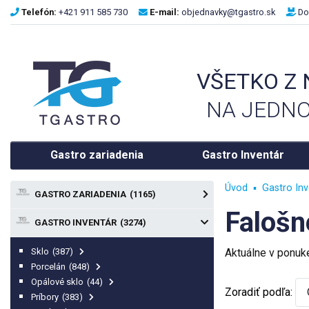
Telefón:
+421 911 585 730
E-mail:
objednavky@tgastro.sk
Do
VŠETKO Z
NA JEDNO
Gastro zariadenia
Gastro Inventár
Úvod
Gastro Inv
GASTRO ZARIADENIA
(1165)
Falošn
GASTRO INVENTÁR
(3274)
Sklo
(387)
Aktuálne v ponu
Porcelán
(848)
Opálové sklo
(44)
Zoradiť podľa:
Príbory
(383)