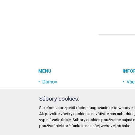
MENU
INFO
Domov
Vše
Akcia
Och
Súbory cookies:
Najpredávanejšie
Rek
S cieľom zabezpečiť riadne fungovanie tejto webovej 
Odvetvia
Mož
Ak povolíte všetky cookies a navštívite nás nabudúce
Novinky
Mož
vyplniť vaše údaje. Súbory cookies používame najmä 
používať niektoré funkcie na našej webovej stránke.
Zme