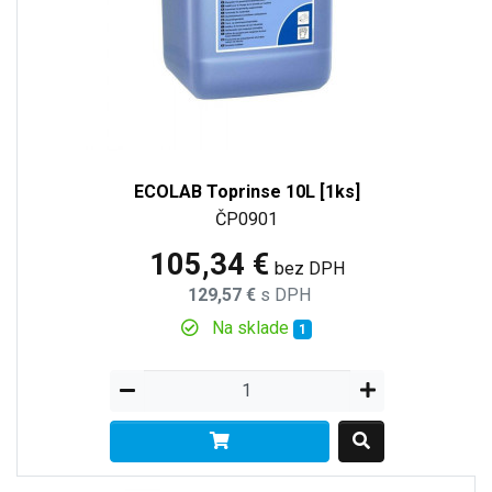
ECOLAB Toprinse 10L [1ks]
ČP0901
105,34 €
bez DPH
129,57 €
s DPH
Na sklade
1