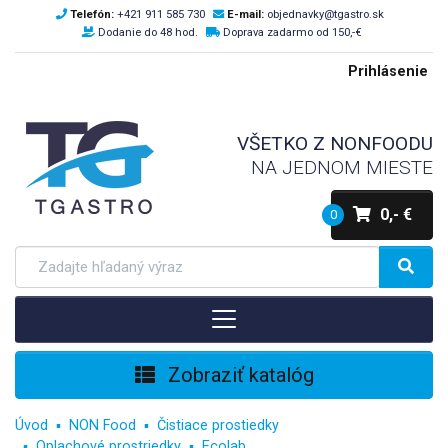
Telefón:
+421 911 585 730
E-mail:
objednavky@tgastro.sk
Dodanie do 48 hod.
Doprava zadarmo od 150,-€
Prihlásenie
VŠETKO Z NONFOODU
NA JEDNOM MIESTE
0,- €
0
Zobraziť katalóg
Úvod
NON Food
Čistiace prostiedky
Oplachové prostriedky
Ecolab