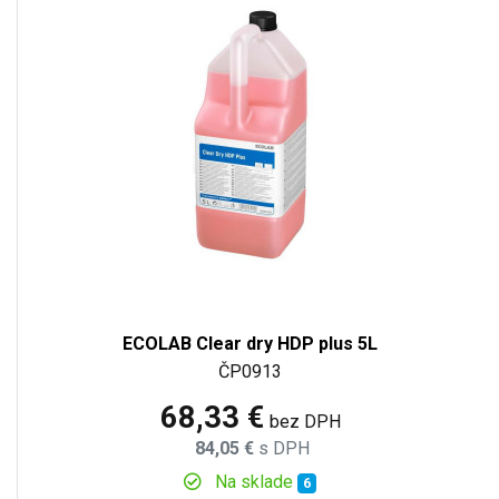
ECOLAB Clear dry HDP plus 5L
ČP0913
68,33 €
bez DPH
84,05 €
s DPH
Na sklade
6