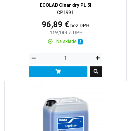
ECOLAB Clear dry PL 5l
ČP1991
96,89 €
bez DPH
119,18 €
s DPH
Na sklade
3