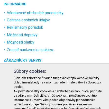
INFORMÁCIE
Všeobecné obchodné podmienky
Ochrana osobných údajov
Reklamačný poriadok
Možnosti dopravy
Možnosti platby
Zmeniť nastavenie cookies
ZÁKAZNÍCKY SERVIS
O spoločnosti
Súbory cookies:
Kontakt
S cieľom zabezpečiť riadne fungovanie tejto webovej lokality
ukladáme niekedy na vašom zariadení malé dátové súbory, tzv.
Odstúpenie od zmluvy online
cookie.
Ak povolíte všetky cookies a navštívite nás nabudúce, pripojíte
KONTAKT
sa vďaka ním rýchlejšie, a náš web vám ponúkne relevantné
informácie a umožní vám počas objednávky jednoduchšie
TURON GASTRO s.r.o.
vyplniť vaše údaje. Súbory cookies používame najmä na
Starohorského 4328/3
anonymnú analýzu návštevnosti a vylepšovania našich stránok.