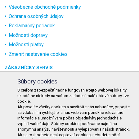
Všeobecné obchodné podmienky
Ochrana osobných údajov
Reklamačný poriadok
Možnosti dopravy
Možnosti platby
Zmeniť nastavenie cookies
ZÁKAZNÍCKY SERVIS
O spoločnosti
Súbory cookies:
Kontakt
S cieľom zabezpečiť riadne fungovanie tejto webovej lokality
ukladáme niekedy na vašom zariadení malé dátové súbory, tzv.
Odstúpenie od zmluvy online
cookie.
Ak povolíte všetky cookies a navštívite nás nabudúce, pripojíte
KONTAKT
sa vďaka ním rýchlejšie, a náš web vám ponúkne relevantné
informácie a umožní vám počas objednávky jednoduchšie
TURON GASTRO s.r.o.
vyplniť vaše údaje. Súbory cookies používame najmä na
Starohorského 4328/3
anonymnú analýzu návštevnosti a vylepšovania našich stránok.
Ak sa rozhodnete neakceptovať cookies, nebudete môcť
031 01 Liptovský Mikuláš