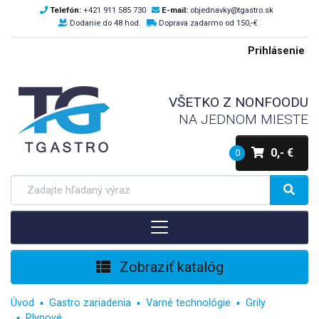
Telefón:
+421 911 585 730
E-mail:
objednavky@tgastro.sk
Dodanie do 48 hod.
Doprava zadarmo od 150,-€
Prihlásenie
VŠETKO Z NONFOODU
NA JEDNOM MIESTE
0,- €
0
Zobraziť katalóg
Úvod
Gastro zariadenia
Varné technológie
Grily
Plynové