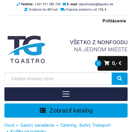
Telefón:
+421 911 585 730
E-mail:
objednavky@tgastro.sk
Dodanie do 48 hod.
Doprava zadarmo od 150,-€
Prihlásenie
VŠETKO Z NONFOODU
NA JEDNOM MIESTE
0,- €
0
Zobraziť katalóg
Úvod
Gastro zariadenia
Catering , Bufet, Transport
Kotlíky na polievku