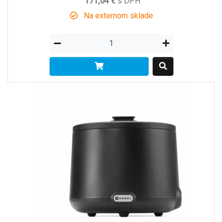
171,04 €
s DPH
Na externom sklade