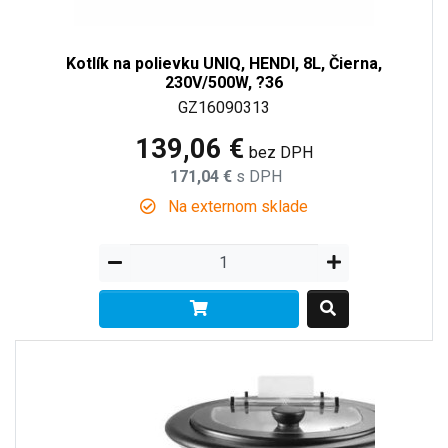
Kotlík na polievku UNIQ, HENDI, 8L, Čierna,
230V/500W, ?36
GZ16090313
139,06 €
bez DPH
171,04 €
s DPH
Na externom sklade