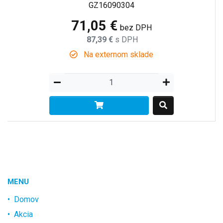
GZ16090304
71,05 €
bez DPH
87,39 €
s DPH
Na externom sklade
MENU
Domov
Akcia