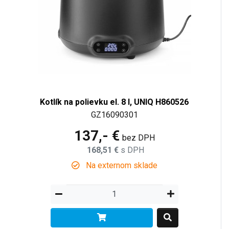
Kotlík na polievku el. 8 l, UNIQ H860526
GZ16090301
137,- €
bez DPH
168,51 €
s DPH
Na externom sklade