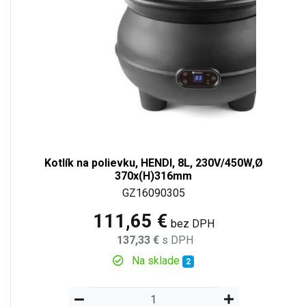
Kotlík na polievku, HENDI, 8L, 230V/450W,Ø
370x(H)316mm
GZ16090305
111,65 €
bez DPH
137,33 €
s DPH
Na sklade
2