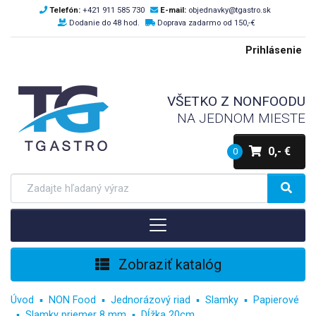
Telefón:
+421 911 585 730
E-mail:
objednavky@tgastro.sk
Dodanie do 48 hod.
Doprava zadarmo od 150,-€
Prihlásenie
VŠETKO Z NONFOODU
NA JEDNOM MIESTE
0,- €
0
Zobraziť katalóg
Úvod
NON Food
Jednorázový riad
Slamky
Papierové
Slamky priemer 8 mm
Dĺžka 20cm