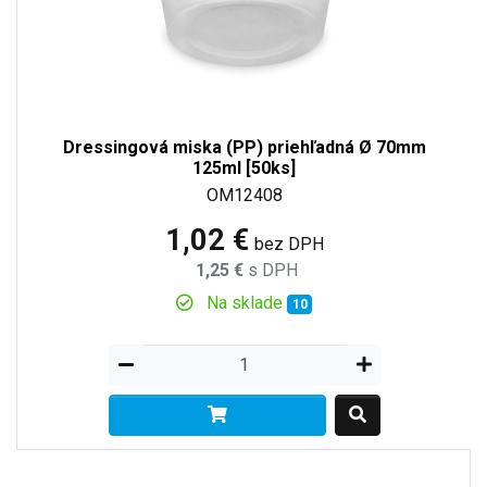
Dressingová miska (PP) priehľadná Ø 70mm
125ml [50ks]
OM12408
1,02 €
bez DPH
1,25 €
s DPH
Na sklade
10