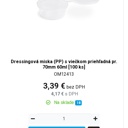
Dressingová miska (PP) s viečkom priehľadná pr.
70mm 60ml [100 ks]
OM12413
3,39 €
bez DPH
4,17 €
s DPH
Na sklade
18