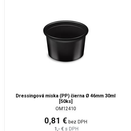
Dressingová miska (PP) čierna Ø 46mm 30ml
[50ks]
OM12410
0,81 €
bez DPH
1,- €
s DPH