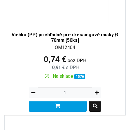
Viečko (PP) priehľadné pre dressingové misky Ø
70mm [50ks]
OM12404
0,74 €
bez DPH
0,91 €
s DPH
Na sklade
1576