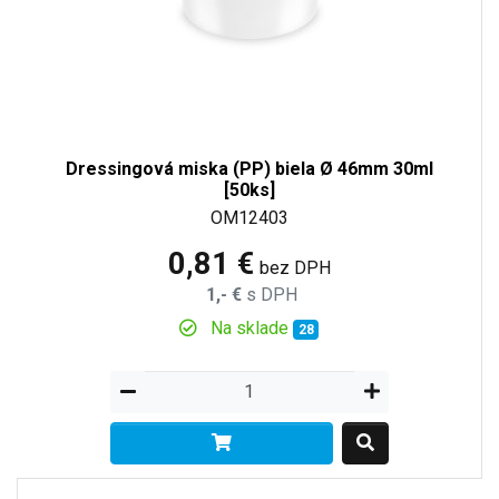
Dressingová miska (PP) biela Ø 46mm 30ml
[50ks]
OM12403
0,81 €
bez DPH
1,- €
s DPH
Na sklade
28