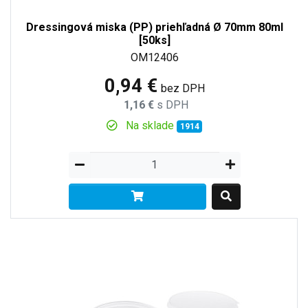
Dressingová miska (PP) priehľadná Ø 70mm 80ml
[50ks]
OM12406
0,94 €
bez DPH
1,16 €
s DPH
Na sklade
1914