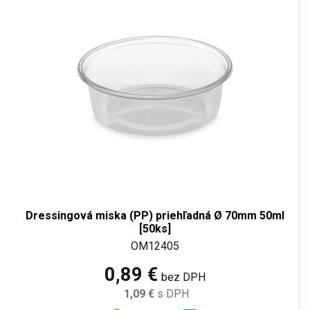
Dressingová miska (PP) priehľadná Ø 70mm 50ml
[50ks]
OM12405
0,89 €
bez DPH
1,09 €
s DPH