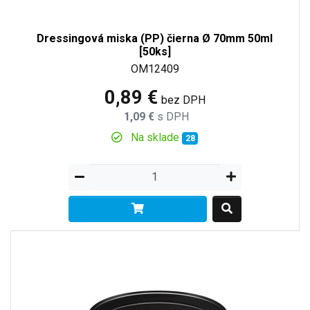
Dressingová miska (PP) čierna Ø 70mm 50ml
[50ks]
OM12409
0,89 €
bez DPH
1,09 €
s DPH
Na sklade
28