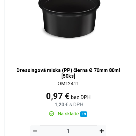
Dressingová miska (PP) čierna Ø 70mm 80ml
[50ks]
OM12411
0,97 €
bez DPH
1,20 €
s DPH
Na sklade
19