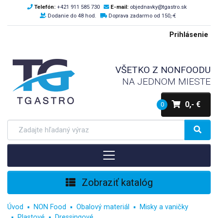
Telefón:
+421 911 585 730
E-mail:
objednavky@tgastro.sk
Dodanie do 48 hod.
Doprava zadarmo od 150,-€
Prihlásenie
VŠETKO Z NONFOODU
NA JEDNOM MIESTE
0,- €
0
Zobraziť katalóg
Úvod
NON Food
Obalový materiál
Misky a vaničky
Plastové
Dressingové