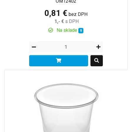
OM12402
0,81 €
bez DPH
1,- €
s DPH
Na sklade
9