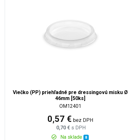
Viečko (PP) priehľadné pre dressingovú misku Ø
46mm [50ks]
OM12401
0,57 €
bez DPH
0,70 €
s DPH
Na sklade
8