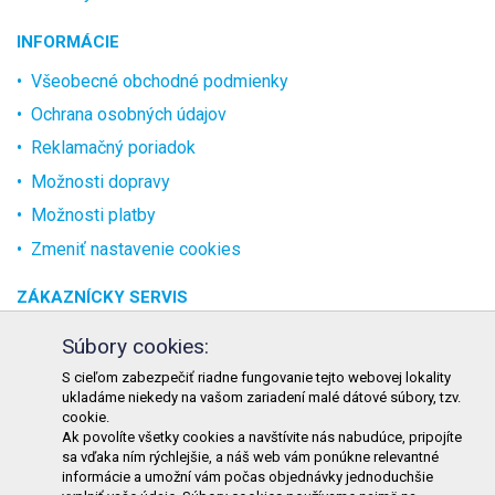
INFORMÁCIE
Všeobecné obchodné podmienky
Ochrana osobných údajov
Reklamačný poriadok
Možnosti dopravy
Možnosti platby
Zmeniť nastavenie cookies
ZÁKAZNÍCKY SERVIS
O spoločnosti
Súbory cookies:
Kontakt
S cieľom zabezpečiť riadne fungovanie tejto webovej lokality
ukladáme niekedy na vašom zariadení malé dátové súbory, tzv.
Odstúpenie od zmluvy online
cookie.
Ak povolíte všetky cookies a navštívite nás nabudúce, pripojíte
KONTAKT
sa vďaka ním rýchlejšie, a náš web vám ponúkne relevantné
informácie a umožní vám počas objednávky jednoduchšie
TURON GASTRO s.r.o.