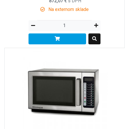
872,07 €
s DPH
Na externom sklade