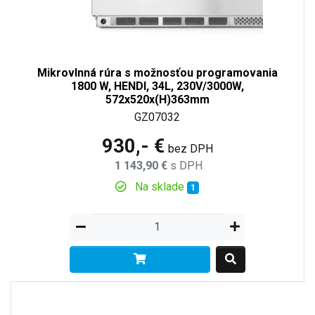
Mikrovlnná rúra s možnosťou programovania
1800 W, HENDI, 34L, 230V/3000W,
572x520x(H)363mm
GZ07032
930,- €
bez DPH
1 143,90 €
s DPH
Na sklade
1