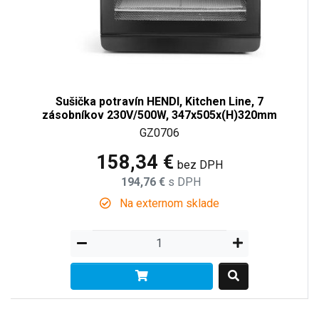
Sušička potravín HENDI, Kitchen Line, 7
zásobníkov 230V/500W, 347x505x(H)320mm
GZ0706
158,34 €
bez DPH
194,76 €
s DPH
Na externom sklade