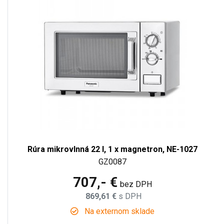
Rúra mikrovlnná 22 l, 1 x magnetron, NE-1027
GZ0087
707,- €
bez DPH
869,61 €
s DPH
Na externom sklade