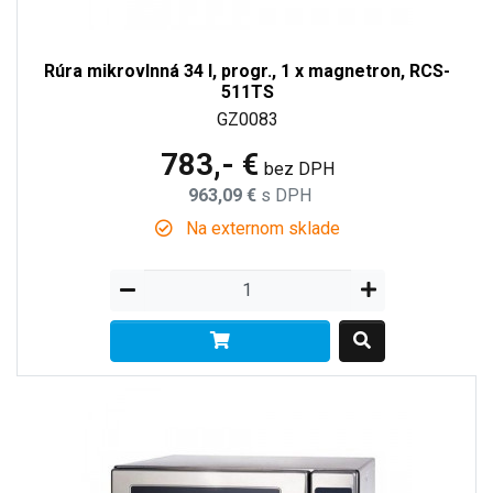
Rúra mikrovlnná 34 l, progr., 1 x magnetron, RCS-
511TS
GZ0083
783,- €
bez DPH
963,09 €
s DPH
Na externom sklade