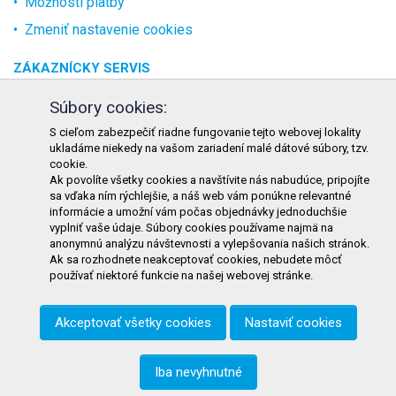
Možnosti platby
Zmeniť nastavenie cookies
ZÁKAZNÍCKY SERVIS
O spoločnosti
Súbory cookies:
Kontakt
S cieľom zabezpečiť riadne fungovanie tejto webovej lokality
ukladáme niekedy na vašom zariadení malé dátové súbory, tzv.
Odstúpenie od zmluvy online
cookie.
Ak povolíte všetky cookies a navštívite nás nabudúce, pripojíte
KONTAKT
sa vďaka ním rýchlejšie, a náš web vám ponúkne relevantné
informácie a umožní vám počas objednávky jednoduchšie
TURON GASTRO s.r.o.
vyplniť vaše údaje. Súbory cookies používame najmä na
Starohorského 4328/3
anonymnú analýzu návštevnosti a vylepšovania našich stránok.
Ak sa rozhodnete neakceptovať cookies, nebudete môcť
031 01 Liptovský Mikuláš
používať niektoré funkcie na našej webovej stránke.
Slovenská republika
Akceptovať všetky cookies
Nastaviť cookies
Telefón:
+421 911 585 730
E-mail:
objednavky@tgastro.sk
Iba nevyhnutné