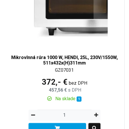
Mikrovlnná rúra 1000 W, HENDI, 25L, 230V/1550W,
511x432x(H)311mm
GZ07031
372,- €
bez DPH
457,56 €
s DPH
Na sklade
1