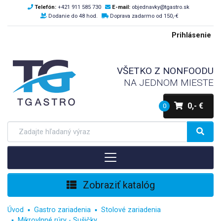
Telefón:
+421 911 585 730
E-mail:
objednavky@tgastro.sk
Dodanie do 48 hod.
Doprava zadarmo od 150,-€
Prihlásenie
VŠETKO Z NONFOODU
NA JEDNOM MIESTE
0,- €
0
Zobraziť katalóg
Úvod
Gastro zariadenia
Stolové zariadenia
Mikrovlnné rúry - Sušičky