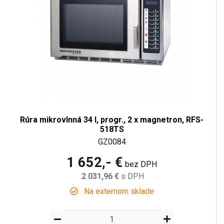
Rúra mikrovlnná 34 l, progr., 2 x magnetron, RFS-
518TS
GZ0084
1 652,- €
bez DPH
2 031,96 €
s DPH
Na externom sklade