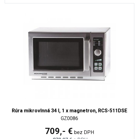
Rúra mikrovlnná 34 l, 1 x magnetron, RCS-511DSE
GZ0086
709,- €
bez DPH