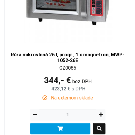
Rúra mikrovlnná 26 l, progr., 1 x magnetron, MWP-
1052-26E
GZ0085
344,- €
bez DPH
423,12 €
s DPH
Na externom sklade