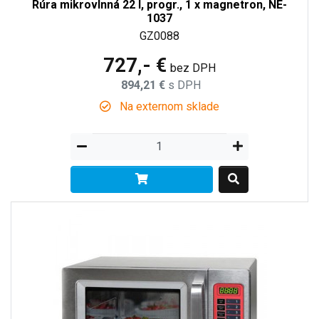
Rúra mikrovlnná 22 l, progr., 1 x magnetron, NE-
1037
GZ0088
727,- €
bez DPH
894,21 €
s DPH
Na externom sklade