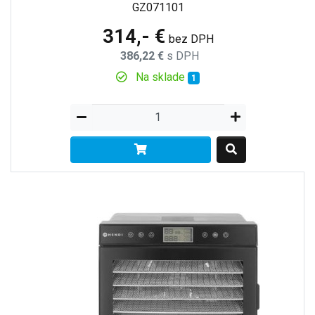
GZ071101
314,- €
bez DPH
386,22 €
s DPH
Na sklade
1