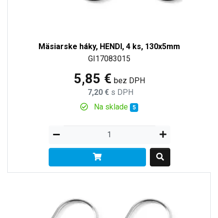
Mäsiarske háky, HENDI, 4 ks, 130x5mm
GI17083015
5,85 €
bez DPH
7,20 €
s DPH
Na sklade
5