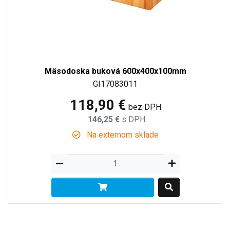
Mäsodoska buková 600x400x100mm
GI17083011
118,90 €
bez DPH
146,25 €
s DPH
Na externom sklade