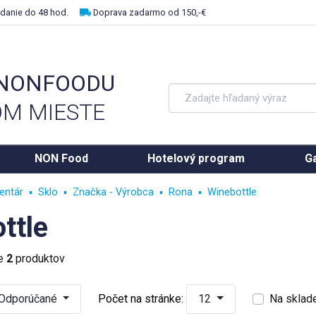
danie do 48 hod.
Doprava zadarmo od 150,-€
 NONFOODU
M MIESTE
NON Food
Hotelový program
Ga
entár
Sklo
Značka - Výrobca
Rona
Winebottle
ttle
ke
2
produktov
Odporúčané
Počet na stránke:
12
Na sklad