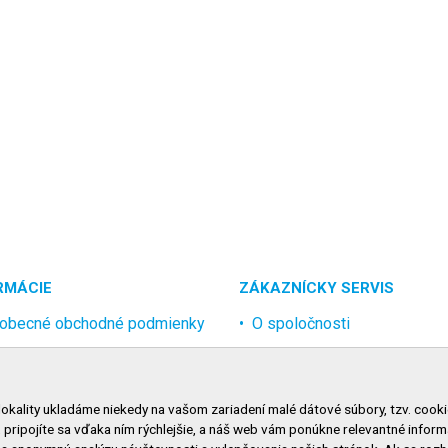
RMÁCIE
ZÁKAZNÍCKY SERVIS
obecné obchodné podmienky
O spoločnosti
rana osobných údajov
Kontakt
lamačný poriadok
Odstúpenie od zmluvy onlin
lokality ukladáme niekedy na vašom zariadení malé dátové súbory, tzv. cooki
nosti dopravy
, pripojíte sa vďaka ním rýchlejšie, a náš web vám ponúkne relevantné inf
nosti platby