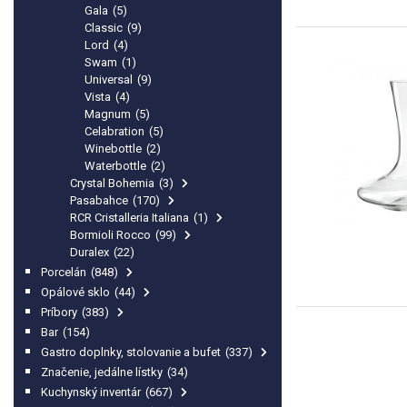
Gala
(5)
Classic
(9)
Lord
(4)
Swam
(1)
Universal
(9)
Vista
(4)
Magnum
(5)
Celabration
(5)
Winebottle
(2)
Waterbottle
(2)
Crystal Bohemia
(3)
Pasabahce
(170)
RCR Cristalleria Italiana
(1)
Bormioli Rocco
(99)
Duralex
(22)
Porcelán
(848)
Opálové sklo
(44)
Príbory
(383)
Bar
(154)
Gastro doplnky, stolovanie a bufet
(337)
Značenie, jedálne lístky
(34)
Kuchynský inventár
(667)