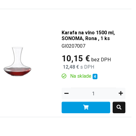
Karafa na víno 1500 ml,
SONOMA, Rona , 1 ks
GI0207007
10,15 €
bez DPH
12,48 €
s DPH
Na sklade
4