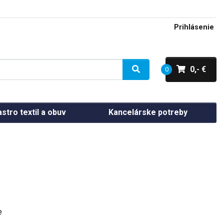
Prihlásenie
0,- €
0
stro textil a obuv
Kancelárske potreby
e