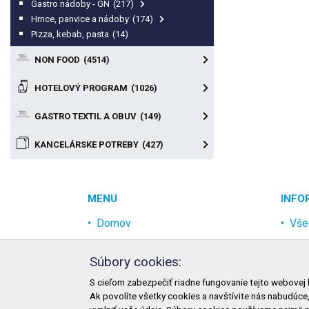
Gastro nádoby - GN
(217)
Hrnce, panvice a nádoby
(174)
Pizza, kebab, pasta
(14)
NON FOOD
(4514)
HOTELOVÝ PROGRAM
(1026)
GASTRO TEXTIL A OBUV
(149)
KANCELÁRSKE POTREBY
(427)
MENU
INFO
Domov
Vše
Akcia
Och
Súbory cookies:
Najpredávanejšie
Rek
S cieľom zabezpečiť riadne fungovanie tejto webovej 
Odvetvia
Mož
Ak povolíte všetky cookies a navštívite nás nabudúce
Novinky
Mož