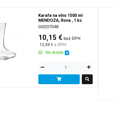
Karafa na víno 1500 ml
MENDOZA, Rona , 1 ks
GI0207048
10,15 €
bez DPH
12,48 €
s DPH
Na sklade
4