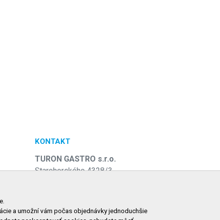
KONTAKT
TURON GASTRO s.r.o.
Starohorského 4328/3
031 01 Liptovský Mikuláš
e
Slovenská republika
e.
ormácie a umožní vám počas objednávky jednoduchšie
Telefón:
+421 911 585 730