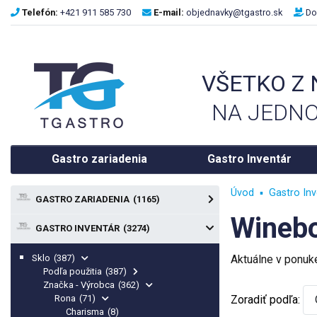
Telefón:
+421 911 585 730
E-mail:
objednavky@tgastro.sk
Do
VŠETKO Z
NA JEDNO
Gastro zariadenia
Gastro Inventár
Úvod
Gastro Inv
GASTRO ZARIADENIA
(1165)
Winebo
GASTRO INVENTÁR
(3274)
Sklo
(387)
Aktuálne v ponu
Podľa použitia
(387)
Značka - Výrobca
(362)
Rona
(71)
Zoradiť podľa:
Charisma
(8)