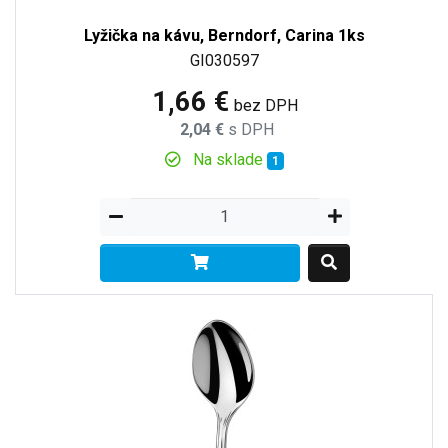
Lyžička na kávu, Berndorf, Carina 1ks
GI030597
1,66 €
bez DPH
2,04 €
s DPH
Na sklade
1