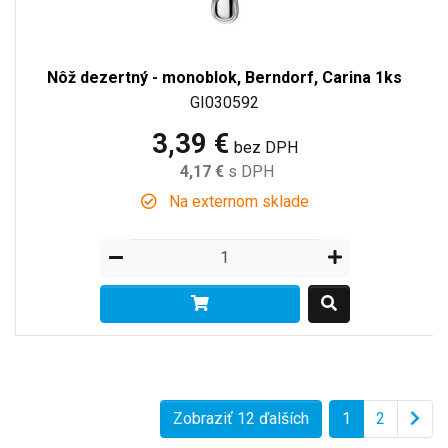
Nôž dezertný - monoblok, Berndorf, Carina 1ks
GI030592
3,39 €
bez DPH
4,17 €
s DPH
Na externom sklade
Zobraziť 12 ďalších
1
2