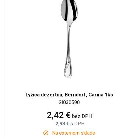
Lyžica dezertná, Berndorf, Carina 1ks
GI030590
2,42 €
bez DPH
2,98 €
s DPH
Na externom sklade