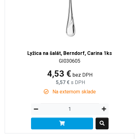
Lyžica na šalát, Berndorf, Carina 1ks
GI030605
4,53 €
bez DPH
5,57 €
s DPH
Na externom sklade