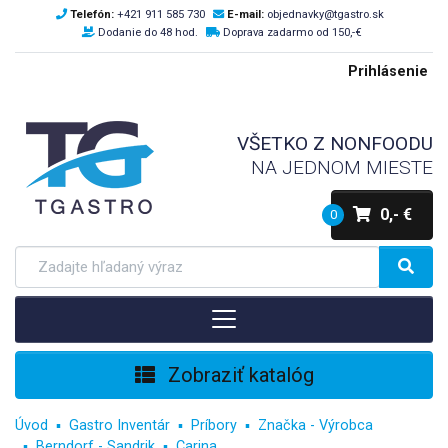
Telefón:
+421 911 585 730
E-mail:
objednavky@tgastro.sk
Dodanie do 48 hod.
Doprava zadarmo od 150,-€
Prihlásenie
VŠETKO Z NONFOODU
NA JEDNOM MIESTE
0,- €
0
Zobraziť katalóg
Úvod
Gastro Inventár
Príbory
Značka - Výrobca
Berndorf - Sandrik
Carina