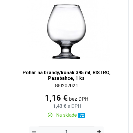
Pohár na brandy/koňak 395 ml, BISTRO,
Pasabahce, 1 ks
GI0207021
1,16 €
bez DPH
1,43 €
s DPH
Na sklade
72