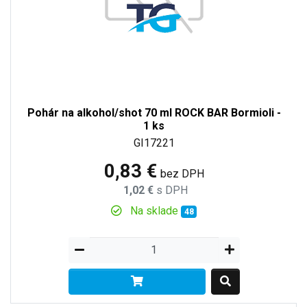
Pohár na alkohol/shot 70 ml ROCK BAR Bormioli -
1 ks
GI17221
0,83 €
bez DPH
1,02 €
s DPH
Na sklade
48