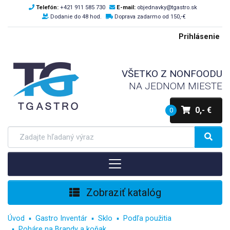
Telefón:
+421 911 585 730
E-mail:
objednavky@tgastro.sk
Dodanie do 48 hod.
Doprava zadarmo od 150,-€
Prihlásenie
VŠETKO Z NONFOODU
NA JEDNOM MIESTE
0,- €
0
Zobraziť katalóg
Úvod
Gastro Inventár
Sklo
Podľa použitia
Poháre na Brandy a koňak