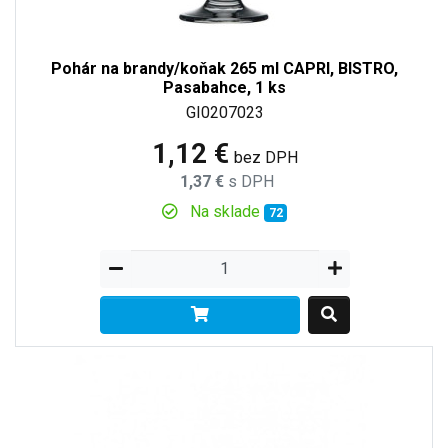
Pohár na brandy/koňak 265 ml CAPRI, BISTRO,
Pasabahce, 1 ks
GI0207023
1,12 €
bez DPH
1,37 €
s DPH
Na sklade
72