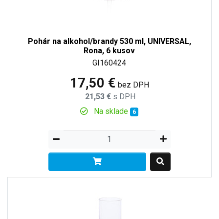
Pohár na alkohol/brandy 530 ml, UNIVERSAL,
Rona, 6 kusov
GI160424
17,50 €
bez DPH
21,53 €
s DPH
Na sklade
6