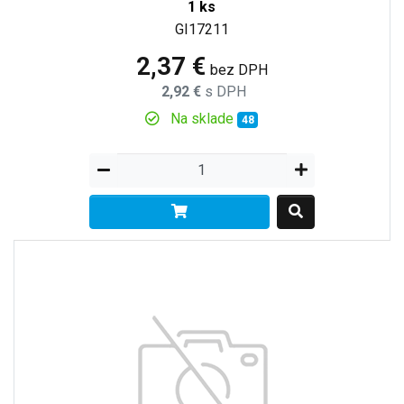
1 ks
GI17211
2,37 €
bez DPH
2,92 €
s DPH
Na sklade
48