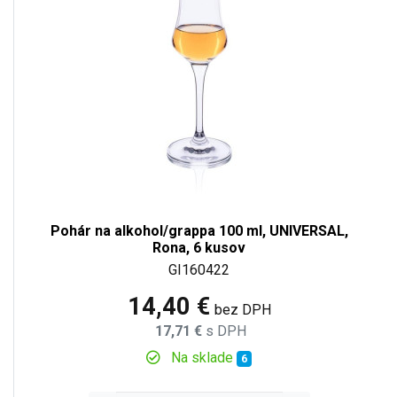
Pohár na alkohol/grappa 100 ml, UNIVERSAL,
Rona, 6 kusov
GI160422
14,40 €
bez DPH
17,71 €
s DPH
Na sklade
6