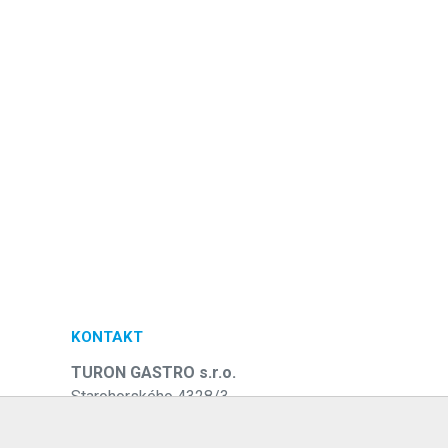
KONTAKT
TURON GASTRO s.r.o.
Starohorského 4328/3
031 01 Liptovský Mikuláš
e
Slovenská republika