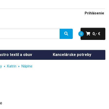
Prihlásenie
0,- €
0
stro textil a obuv
Kancelárske potreby
ky
Katrin
Náplne
de