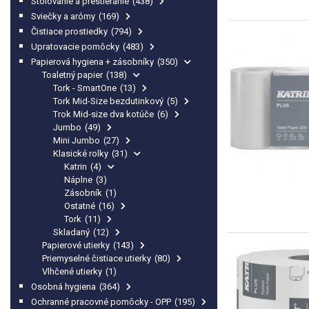
Stolovanie a prestieranie
(438)
Sviečky a arómy
(169)
Čistiace prostiedky
(794)
Upratovacie pomôcky
(483)
Papierová hygiena + zásobníky
(350)
Toaletný papier
(138)
Tork - SmartOne
(13)
Tork Mid-Size bezdutinkový
(5)
Trok Mid-size dva kotúče
(6)
Jumbo
(49)
Mini Jumbo
(27)
Klasické rolky
(31)
Katrin
(4)
Náplne
(3)
Zásobník
(1)
Ostatné
(16)
Tork
(11)
Skladaný
(12)
Papierové utierky
(143)
Priemyselné čistiace utierky
(80)
Vlhčené utierky
(1)
Osobná hygiena
(364)
Ochranné pracovné pomôcky - OPP
(195)