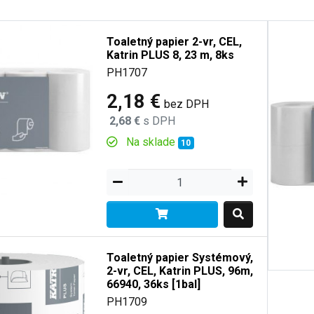
Toaletný papier 2-vr, CEL,
Katrin PLUS 8, 23 m, 8ks
PH1707
2,18 €
bez DPH
2,68 €
s DPH
Na sklade
10
Toaletný papier Systémový,
2-vr, CEL, Katrin PLUS, 96m,
66940, 36ks [1bal]
PH1709