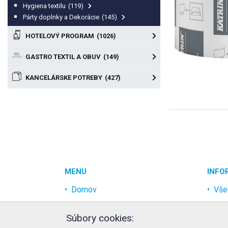
Hygiena textilu
(119)
Párty doplnky a Dekorácie
(145)
HOTELOVÝ PROGRAM
(1026)
GASTRO TEXTIL A OBUV
(149)
KANCELÁRSKE POTREBY
(427)
MENU
INFO
Domov
Vše
Akcia
Och
Súbory cookies:
Najpredávanejšie
Rek