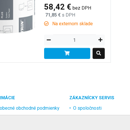
58,42 €
bez DPH
71,85 €
s DPH
Na externom sklade
RMÁCIE
ZÁKAZNÍCKY SERVIS
obecné obchodné podmienky
O spoločnosti
rana osobných údajov
Kontakt
lamačný poriadok
Odstúpenie od zmluvy onlin