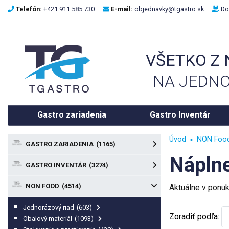
Telefón:
+421 911 585 730
E-mail:
objednavky@tgastro.sk
Do
VŠETKO Z
NA JEDNO
Gastro zariadenia
Gastro Inventár
Úvod
NON Foo
GASTRO ZARIADENIA
(1165)
Nápln
GASTRO INVENTÁR
(3274)
NON FOOD
(4514)
Aktuálne v ponu
Jednorázový riad
(603)
Zoradiť podľa:
Obalový materiál
(1093)