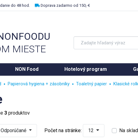
danie do 48 hod.
Doprava zadarmo od 150,-€
 NONFOODU
M MIESTE
NON Food
Hotelový program
Ga
d
Papierová hygiena + zásobníky
Toaletný papier
Klasické rol
e
ke
3
produktov
Odporúčané
Počet na stránke:
12
Na skla