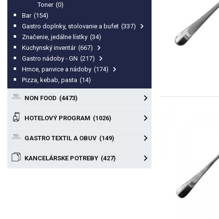
Toner
(0)
Bar
(154)
Gastro doplnky, stolovanie a bufet
(337)
Značenie, jedálne lístky
(34)
Kuchynský inventár
(667)
Gastro nádoby - GN
(217)
Hrnce, panvice a nádoby
(174)
Pizza, kebab, pasta
(14)
NON FOOD
(4473)
HOTELOVÝ PROGRAM
(1026)
GASTRO TEXTIL A OBUV
(149)
KANCELÁRSKE POTREBY
(427)