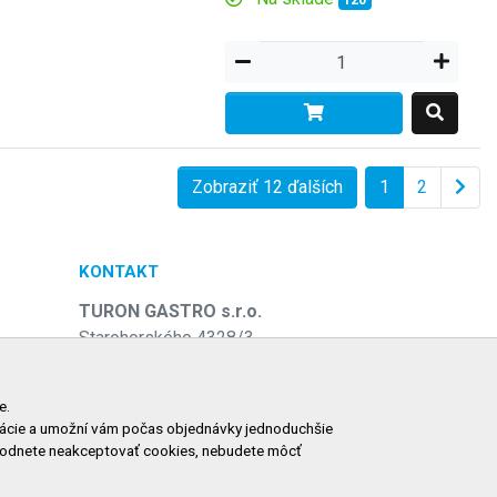
120
Zobraziť 12 ďalších
1
2
KONTAKT
TURON GASTRO s.r.o.
Starohorského 4328/3
031 01 Liptovský Mikuláš
e
Slovenská republika
e.
ormácie a umožní vám počas objednávky jednoduchšie
Telefón:
+421 911 585 730
zhodnete neakceptovať cookies, nebudete môcť
E-mail:
objednavky@tgastro.sk