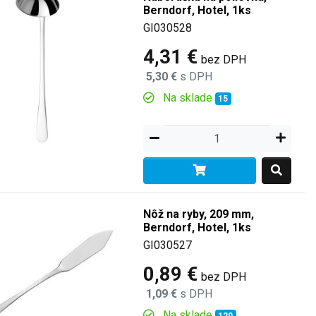
Berndorf, Hotel, 1ks
GI030528
4,31 €
bez DPH
5,30 €
s DPH
Na sklade
15
Nôž na ryby, 209 mm,
Berndorf, Hotel, 1ks
GI030527
0,89 €
bez DPH
1,09 €
s DPH
Na sklade