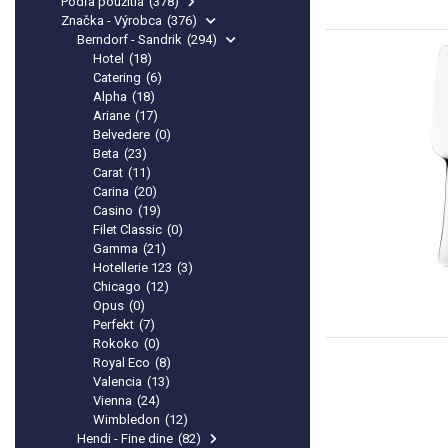
Podľa použitia
(378)
Značka - Výrobca
(376)
Berndorf - Sandrik
(294)
Hotel
(18)
Catering
(6)
Alpha
(18)
Ariane
(17)
Belvedere
(0)
Beta
(23)
Carat
(11)
Carina
(20)
Casino
(19)
Filet Classic
(0)
Gamma
(21)
Hotellerie 123
(3)
Chicago
(12)
Opus
(0)
Perfekt
(7)
Rokoko
(0)
Royal Eco
(8)
Valencia
(13)
Vienna
(24)
Wimbledon
(12)
Hendi - Fine dine
(82)