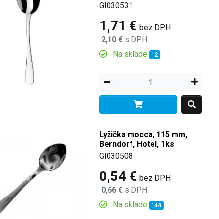
GI030531
1,71 €
bez DPH
2,10 €
s DPH
Na sklade
12
Lyžička mocca, 115 mm,
Berndorf, Hotel, 1ks
GI030508
0,54 €
bez DPH
0,66 €
s DPH
Na sklade
144