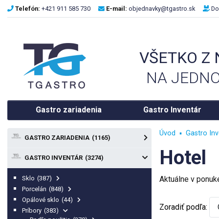
Telefón:
+421 911 585 730
E-mail:
objednavky@tgastro.sk
Do
VŠETKO Z
NA JEDNO
Gastro zariadenia
Gastro Inventár
Úvod
Gastro Inv
GASTRO ZARIADENIA
(1165)
Hotel
GASTRO INVENTÁR
(3274)
Sklo
(387)
Aktuálne v ponu
Porcelán
(848)
Opálové sklo
(44)
Zoradiť podľa:
Príbory
(383)