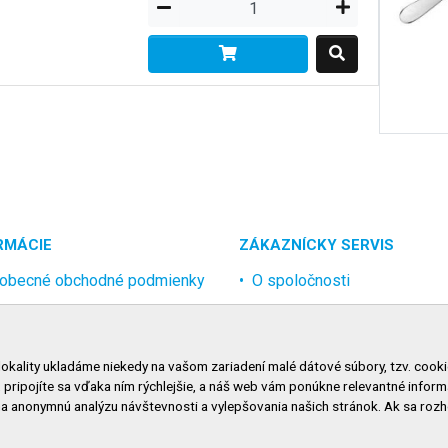
RMÁCIE
ZÁKAZNÍCKY SERVIS
obecné obchodné podmienky
O spoločnosti
rana osobných údajov
Kontakt
lamačný poriadok
Odstúpenie od zmluvy onlin
lokality ukladáme niekedy na vašom zariadení malé dátové súbory, tzv. cooki
nosti dopravy
, pripojíte sa vďaka ním rýchlejšie, a náš web vám ponúkne relevantné inf
nosti platby
na anonymnú analýzu návštevnosti a vylepšovania našich stránok. Ak sa ro
niť nastavenie cookies