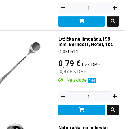
Lyžička na limonádu,198
mm, Berndorf, Hotel, 1ks
GI030511
0,79 €
bez DPH
0,97 €
s DPH
Na sklade
144
Naberačka na polievku,