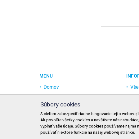
MENU
INFO
Domov
Vše
Akcia
Och
Súbory cookies:
Najpredávanejšie
Rek
S cieľom zabezpečiť riadne fungovanie tejto webovej 
Odvetvia
Mož
Ak povolíte všetky cookies a navštívite nás nabudúce
Novinky
Mož
vyplniť vaše údaje. Súbory cookies používame najmä 
používať niektoré funkcie na našej webovej stránke.
Zme