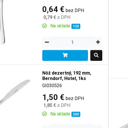
0,64 €
bez DPH
0,79 €
s DPH
Na sklade
120
Nôž dezertný, 192 mm,
Berndorf, Hotel, 1ks
GI030526
1,50 €
bez DPH
1,85 €
s DPH
Na sklade
240