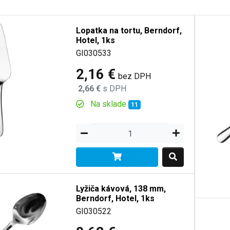
Lopatka na tortu, Berndorf,
Hotel, 1ks
GI030533
2,16 €
bez DPH
2,66 €
s DPH
Na sklade
11
Lyžiča kávová, 138 mm,
Berndorf, Hotel, 1ks
GI030522