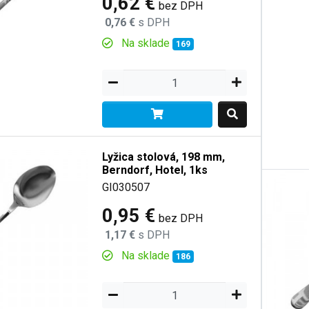
0,62 €
bez DPH
0,76 €
s DPH
Na sklade
169
Lyžica stolová, 198 mm,
Berndorf, Hotel, 1ks
GI030507
0,95 €
bez DPH
1,17 €
s DPH
Na sklade
186