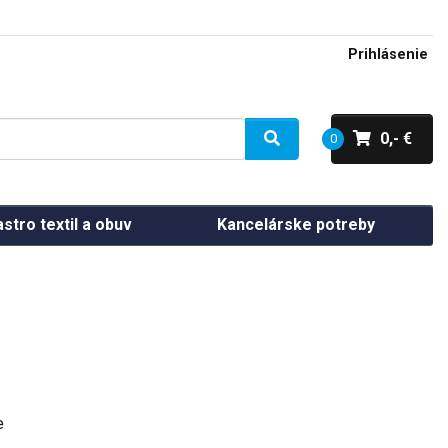
Prihlásenie
0,- €
0
stro textil a obuv
Kancelárske potreby
e