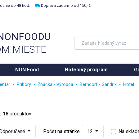
danie do 48 hod.
Doprava zadarmo od 150,-€
 NONFOODU
M MIESTE
NON Food
Hotelový program
Ga
entár
Príbory
Značka - Výrobca
Berndorf - Sandrik
Hotel
ke
18
produktov
Odporúčané
Počet na stránke:
12
Na sklad