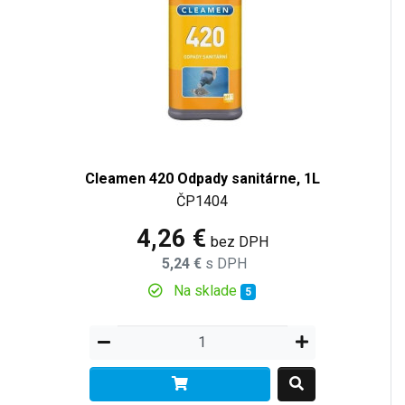
Cleamen 420 Odpady sanitárne, 1L
ČP1404
4,26 €
bez DPH
5,24 €
s DPH
Na sklade
5