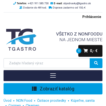
Telefón:
+421 911 585 730
E-mail:
objednavky@tgastro.sk
Dodanie do 48 hod.
Doprava zadarmo od 150,-€
Prihlásenie
VŠETKO Z NONFOODU
NA JEDNOM MIESTE
0,- €
0
Zobraziť katalóg
Úvod
NON Food
Čistiace prostiedky
Kúpeľne, sanita
Cormen
Cleamen