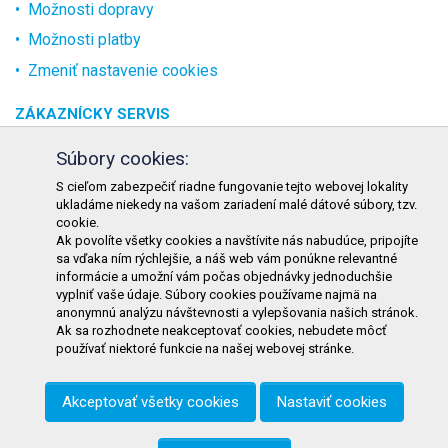
Možnosti dopravy
Možnosti platby
Zmeniť nastavenie cookies
ZÁKAZNÍCKY SERVIS
O spoločnosti
Súbory cookies:
Kontakt
S cieľom zabezpečiť riadne fungovanie tejto webovej lokality
ukladáme niekedy na vašom zariadení malé dátové súbory, tzv.
Odstúpenie od zmluvy online
cookie.
Ak povolíte všetky cookies a navštívite nás nabudúce, pripojíte
KONTAKT
sa vďaka ním rýchlejšie, a náš web vám ponúkne relevantné
informácie a umožní vám počas objednávky jednoduchšie
TURON GASTRO s.r.o.
vyplniť vaše údaje. Súbory cookies používame najmä na
Starohorského 4328/3
anonymnú analýzu návštevnosti a vylepšovania našich stránok.
Ak sa rozhodnete neakceptovať cookies, nebudete môcť
031 01 Liptovský Mikuláš
používať niektoré funkcie na našej webovej stránke.
Slovenská republika
Akceptovať všetky cookies
Nastaviť cookies
Telefón:
+421 911 585 730
E-mail:
objednavky@tgastro.sk