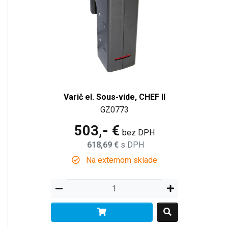
Varič el. Sous-vide, CHEF II
GZ0773
503,- €
bez DPH
618,69 €
s DPH
Na externom sklade