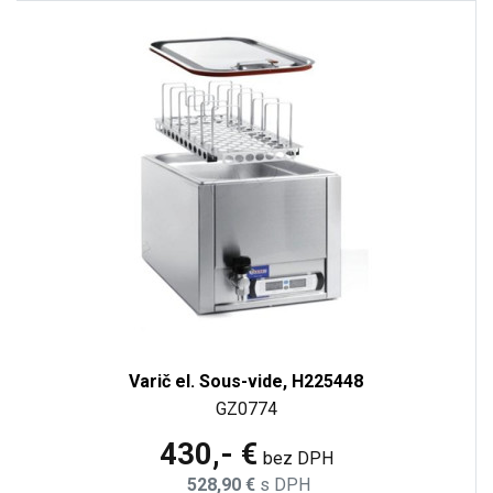
Varič el. Sous-vide, H225448
GZ0774
430,- €
bez DPH
528,90 €
s DPH