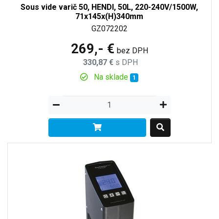
Sous vide varič 50, HENDI, 50L, 220-240V/1500W,
71x145x(H)340mm
GZ072202
269,- €
bez DPH
330,87 €
s DPH
Na sklade
1