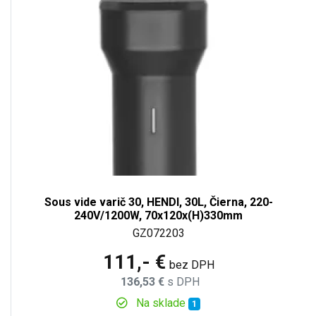
Sous vide varič 30, HENDI, 30L, Čierna, 220-
240V/1200W, 70x120x(H)330mm
GZ072203
111,- €
bez DPH
136,53 €
s DPH
Na sklade
1