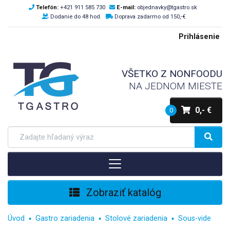
Telefón:
+421 911 585 730
E-mail:
objednavky@tgastro.sk
Dodanie do 48 hod.
Doprava zadarmo od 150,-€
Prihlásenie
VŠETKO Z NONFOODU
NA JEDNOM MIESTE
0,- €
0
Zobraziť katalóg
Úvod
Gastro zariadenia
Stolové zariadenia
Sous-vide