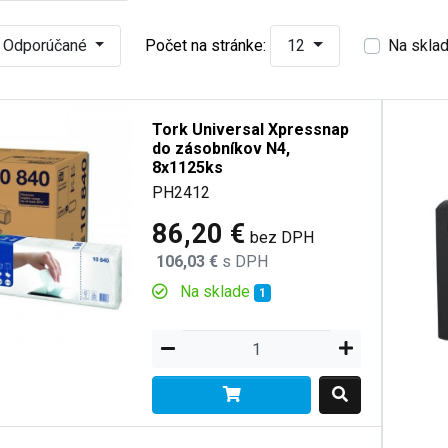
Odporúčané
Počet na stránke:
12
Na skla
Tork Universal Xpressnap
do zásobníkov N4,
8x1125ks
PH2412
86,20 €
bez DPH
106,03 €
s DPH
Na sklade
1