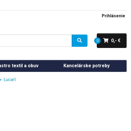
Prihlásenie
0,- €
0
stro textil a obuv
Kancelárske potreby
Lucart