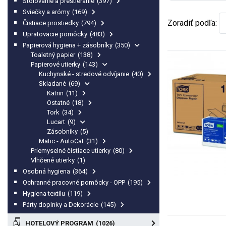
Stolovanie a prestieranie
(397)
Sviečky a arómy
(169)
Zoradiť podľa:
Čistiace prostiedky
(794)
Upratovacie pomôcky
(483)
Papierová hygiena + zásobníky
(350)
Toaletný papier
(138)
Papierové utierky
(143)
Kuchynské - stredové odvíjanie
(40)
Skladané
(69)
Katrin
(11)
Ostatné
(18)
Tork
(34)
Lucart
(9)
Zásobníky
(5)
Matic - AutoCat
(31)
Priemyselné čistiace utierky
(80)
Vlhčené utierky
(1)
Osobná hygiena
(364)
Ochranné pracovné pomôcky - OPP
(195)
Hygiena textilu
(119)
Párty doplnky a Dekorácie
(145)
HOTELOVÝ PROGRAM
(1026)