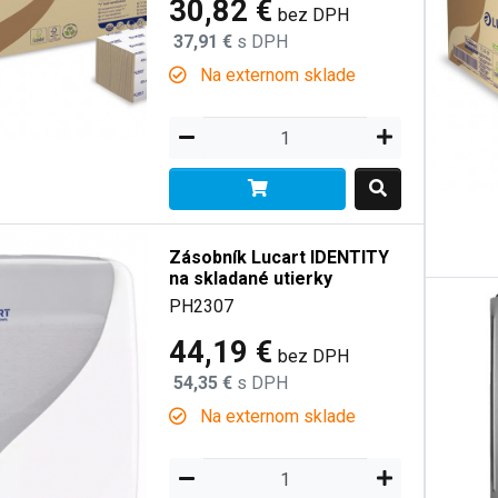
30,82 €
bez DPH
37,91 €
s DPH
Na externom sklade
Zásobník Lucart IDENTITY
na skladané utierky
PH2307
44,19 €
bez DPH
54,35 €
s DPH
Na externom sklade