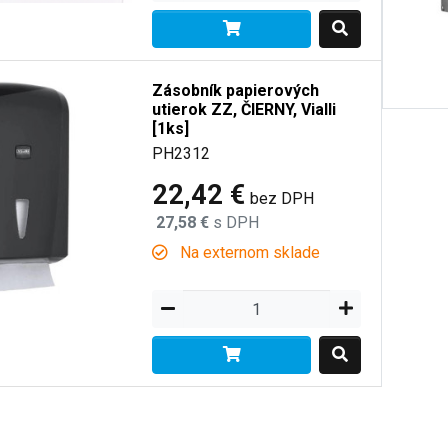
Zásobník papierových
utierok ZZ, ČIERNY, Vialli
[1ks]
PH2312
22,42 €
bez DPH
27,58 €
s DPH
Na externom sklade