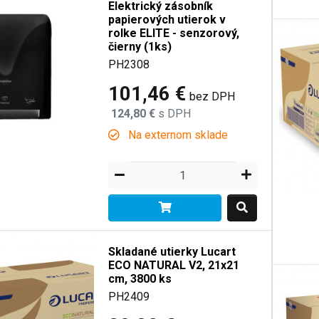
Elektrický zásobník
papierových utierok v
rolke ELITE - senzorový,
čierny (1ks)
PH2308
101,46 €
bez DPH
124,80 €
s DPH
Na externom sklade
Skladané utierky Lucart
ECO NATURAL V2, 21x21
cm, 3800 ks
PH2409