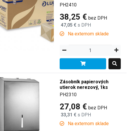
PH2410
38,25 €
bez DPH
47,05 €
s DPH
Na externom sklade
Zásobník papierových
utierok nerezový, 1ks
PH2310
27,08 €
bez DPH
33,31 €
s DPH
Na externom sklade