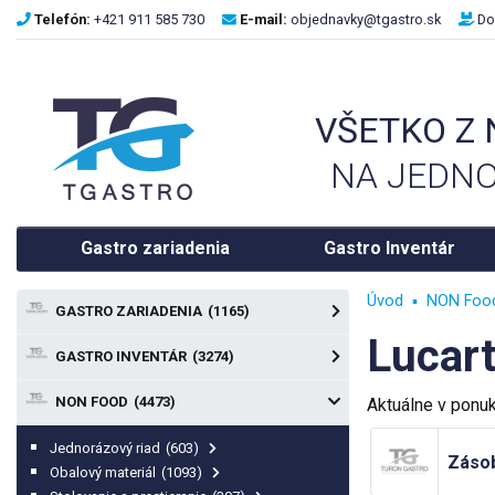
Telefón:
+421 911 585 730
E-mail:
objednavky@tgastro.sk
Do
VŠETKO Z
NA JEDNO
Gastro zariadenia
Gastro Inventár
Úvod
NON Foo
GASTRO ZARIADENIA
(1165)
Lucar
GASTRO INVENTÁR
(3274)
NON FOOD
(4473)
Aktuálne v ponu
Jednorázový riad
(603)
Zásob
Obalový materiál
(1093)