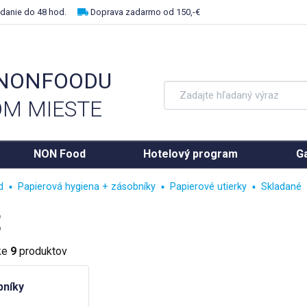
danie do 48 hod.
Doprava zadarmo od 150,-€
 NONFOODU
M MIESTE
NON Food
Hotelový program
Ga
d
Papierová hygiena + zásobníky
Papierové utierky
Skladané
t
ke
9
produktov
níky