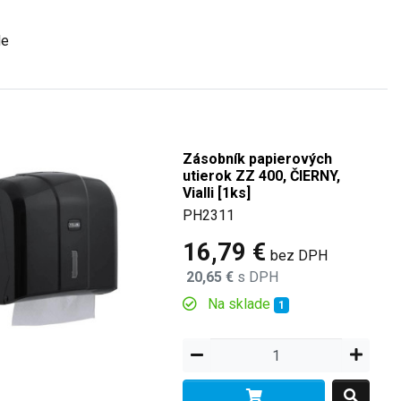
de
Zásobník papierových
utierok ZZ 400, ČIERNY,
Vialli [1ks]
PH2311
16,79 €
bez DPH
20,65 €
s DPH
Na sklade
1