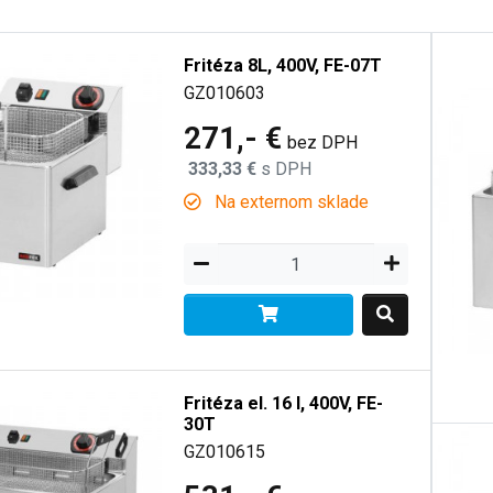
Fritéza 8L, 400V, FE-07T
GZ010603
271,- €
bez DPH
333,33 €
s DPH
Na externom sklade
Fritéza el. 16 l, 400V, FE-
30T
GZ010615