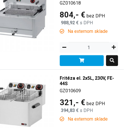
GZ010618
804,- €
bez DPH
988,92 €
s DPH
Na externom sklade
Fritéza el. 2x5L, 230V, FE-
44S
GZ010609
321,- €
bez DPH
394,83 €
s DPH
Na externom sklade