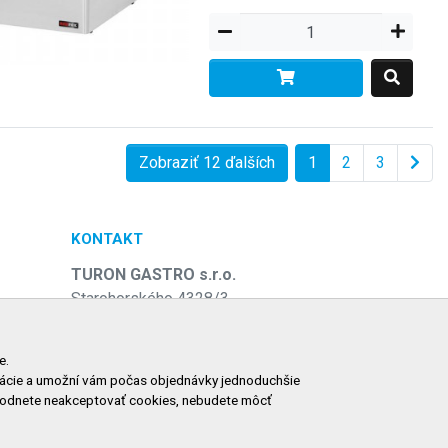
Zobraziť 12 ďalších
1
2
3
KONTAKT
TURON GASTRO s.r.o.
Starohorského 4328/3
031 01 Liptovský Mikuláš
e
Slovenská republika
e.
ormácie a umožní vám počas objednávky jednoduchšie
Telefón:
+421 911 585 730
zhodnete neakceptovať cookies, nebudete môcť
E-mail:
objednavky@tgastro.sk