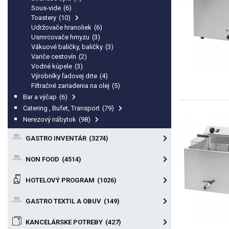
Sous-vide
(6)
Toastery
(10)
Udržovače hranoliek
(6)
Usmrcovače hmyzu
(3)
Vákuové baličky, baličky
(3)
Variče cestovín
(2)
Vodné kúpele
(3)
Výrobníky ľadovej drte
(4)
Filtračné zariadenia na olej
(5)
Bar a výčap
(6)
Catering , Bufet, Transport
(79)
Nerezový nábytok
(98)
GASTRO INVENTÁR
(3274)
NON FOOD
(4514)
HOTELOVÝ PROGRAM
(1026)
GASTRO TEXTIL A OBUV
(149)
KANCELÁRSKE POTREBY
(427)