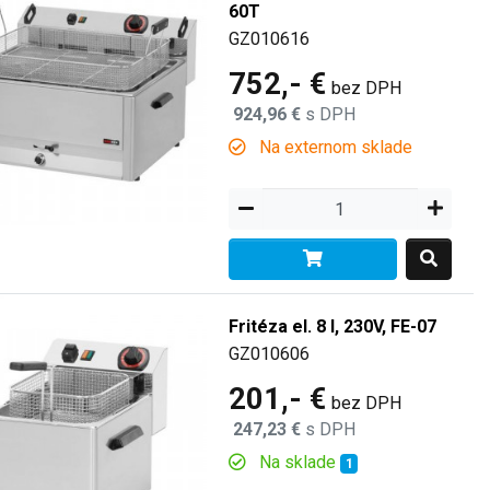
60T
GZ010616
752,- €
bez DPH
924,96 €
s DPH
Na externom sklade
Fritéza el. 8 l, 230V, FE-07
GZ010606
201,- €
bez DPH
247,23 €
s DPH
Na sklade
1