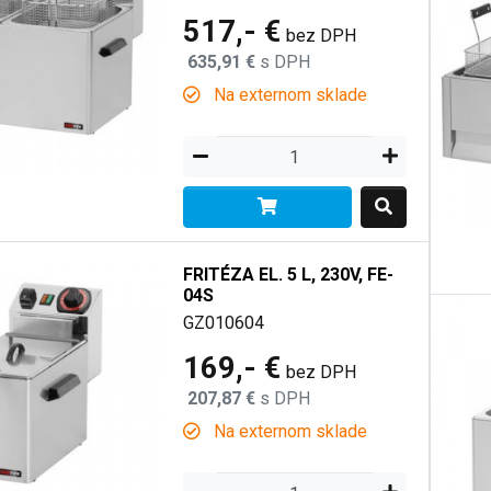
517,- €
bez DPH
635,91 €
s DPH
Na externom sklade
FRITÉZA EL. 5 L, 230V, FE-
04S
GZ010604
169,- €
bez DPH
207,87 €
s DPH
Na externom sklade