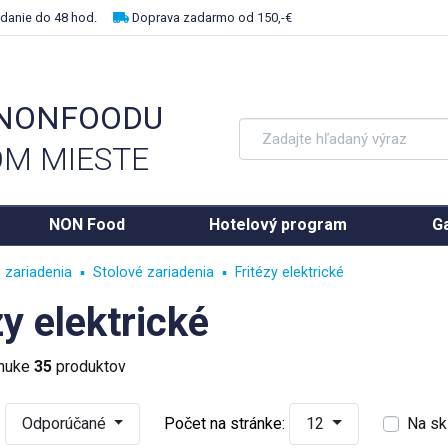
danie do 48 hod.
Doprava zadarmo od 150,-€
 NONFOODU
M MIESTE
NON Food
Hotelový program
Ga
 zariadenia
Stolové zariadenia
Fritézy elektrické
zy elektrické
onuke
35
produktov
:
Odporúčané
Počet na stránke:
12
Na sk