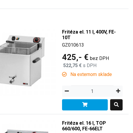
Fritéza el. 11 l, 400V, FE-
10T
GZ010613
425,- €
bez DPH
522,75 €
s DPH
Na externom sklade
Fritéza el. 16 l, TOP
660/600, FE-66ELT