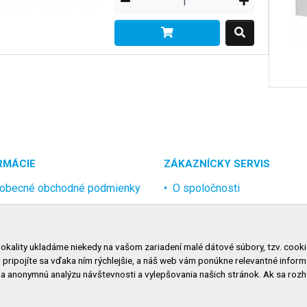
RMÁCIE
ZÁKAZNÍCKY SERVIS
obecné obchodné podmienky
O spoločnosti
rana osobných údajov
Kontakt
lamačný poriadok
Odstúpenie od zmluvy onlin
lokality ukladáme niekedy na vašom zariadení malé dátové súbory, tzv. cooki
nosti dopravy
, pripojíte sa vďaka ním rýchlejšie, a náš web vám ponúkne relevantné inf
nosti platby
na anonymnú analýzu návštevnosti a vylepšovania našich stránok. Ak sa ro
niť nastavenie cookies