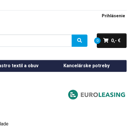
Prihlásenie
0,- €
0
stro textil a obuv
Kancelárske potreby
lade