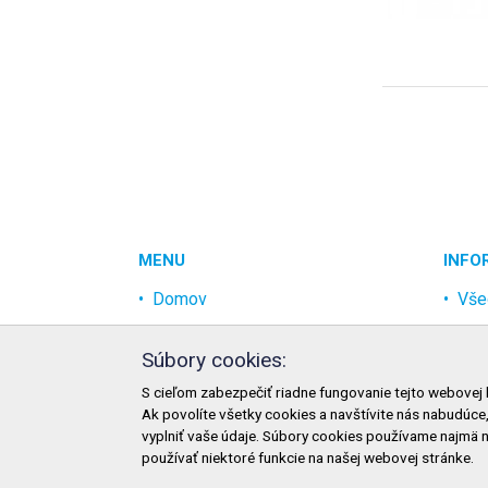
MENU
INFO
Domov
Vše
Akcia
Och
Súbory cookies:
Najpredávanejšie
Rek
S cieľom zabezpečiť riadne fungovanie tejto webovej 
Odvetvia
Mož
Ak povolíte všetky cookies a navštívite nás nabudúce
Novinky
Mož
vyplniť vaše údaje. Súbory cookies používame najmä 
používať niektoré funkcie na našej webovej stránke.
Zme