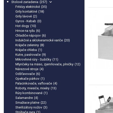
Stolové zariadenia
(257)
Fritézy elektrické
(35)
Grily kontaktné
(18)
Grily lávové
(2)
Gyros - Kebab
(0)
Hot dogy
(10)
Hrnce na ryžu
(6)
Chladiče nápojov
(6)
Indukčné a sklokeramické variče
(20)
Krájače zeleniny
(8)
Krájače chleba
(1)
Kutre, pasírovače
(9)
Mikrovlnné rúry - Sušičky
(11)
Mlynčeky na mäso, zjemňovače, plničky
(12)
Nárezové stroje
(4)
Odšťavovače
(6)
Opekače párkov
(1)
Palacinkovače, vaflovače
(4)
Roboty, miesiče, mixéry
(13)
Rúry kombinované
(1)
Salamandre
(4)
Smažiace platne
(22)
Sterilizátory nožov
(3)
Strúhače syra
(1)