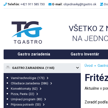
Telefón:
+421 911 585 730
E-mail:
objednavky@tgastro.sk
Do
VŠETKO Z
NA JEDNO
Gastro zariadenia
Gastro Inventár
Úvod
Gastro
GASTRO ZARIADENIA
(1165)
Frité
Varné technológie
(173)
Chladiace zariadenia
(386)
Aktuálne v p
Konvektomaty
(62)
Pizza, Pasta
(22)
Umývací program
(83)
Zoradiť podľa
Príprava potravín
(53)