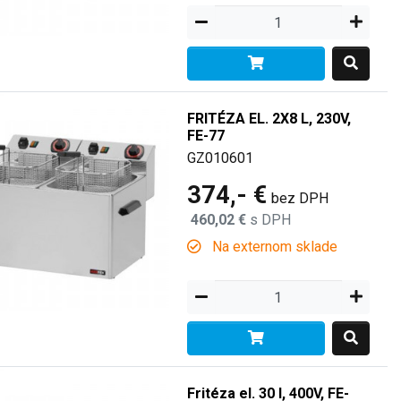
FRITÉZA EL. 2X8 L, 230V,
FE-77
GZ010601
374,- €
bez DPH
460,02 €
s DPH
Na externom sklade
Fritéza el. 30 l, 400V, FE-