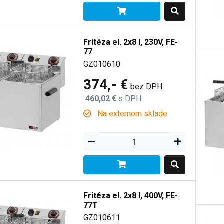
Fritéza el. 2x8 l, 230V, FE-
77
GZ010610
374,- €
bez DPH
460,02 €
s DPH
Na externom sklade
Fritéza el. 2x8 l, 400V, FE-
77T
GZ010611