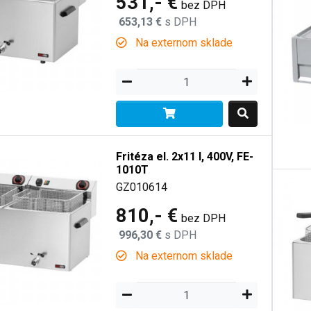
531,- €
bez DPH
653,13 €
s DPH
Na externom sklade
Fritéza el. 2x11 l, 400V, FE-
1010T
GZ010614
810,- €
bez DPH
996,30 €
s DPH
Na externom sklade