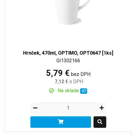
Hrnček, 470ml, OPTIMO, OPT0647 [1ks]
GI1302166
5,79 €
bez DPH
7,12 €
s DPH
Na sklade
37