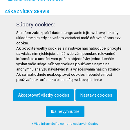
ZÁKAZNÍCKY SERVIS
O spoločnosti
Súbory cookies:
Kontakt
S cieľom zabezpečiť riadne fungovanie tejto webovej lokality
ukladáme niekedy na vašom zariadení malé dátové súbory, tzv.
Odstúpenie od zmluvy online
cookie.
Ak povolíte všetky cookies a navštívite nás nabudúce, pripojíte
KONTAKT
sa vďaka ním rýchlejšie, a náš web vám ponúkne relevantné
informácie a umožní vám počas objednávky jednoduchšie
TURON GASTRO s.r.o.
vyplniť vaše údaje. Súbory cookies používame najmä na
Starohorského 4328/3
anonymnú analýzu návštevnosti a vylepšovania našich stránok.
Ak sa rozhodnete neakceptovať cookies, nebudete môcť
031 01 Liptovský Mikuláš
používať niektoré funkcie na našej webovej stránke.
Slovenská republika
Akceptovať všetky cookies
Nastaviť cookies
Telefón:
+421 911 585 730
E-mail:
objednavky@tgastro.sk
Iba nevyhnutné
Viac informácií o ochrane osobných údajov.
© 2021
tgastro.sk
- developed by
creative solution