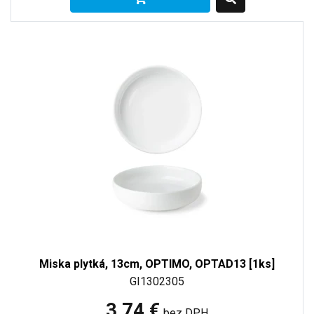
Miska plytká, 13cm, OPTIMO, OPTAD13 [1ks]
GI1302305
3,74 €
bez DPH