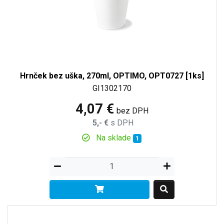
Hrnček bez uška, 270ml, OPTIMO, OPT0727 [1ks]
GI1302170
4,07 €
bez DPH
5,- €
s DPH
Na sklade
1