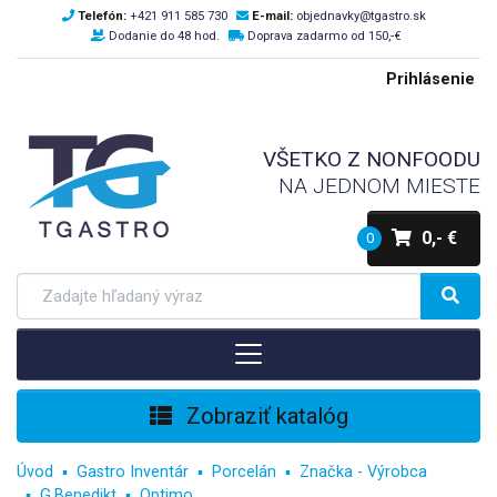
Telefón:
+421 911 585 730
E-mail:
objednavky@tgastro.sk
Dodanie do 48 hod.
Doprava zadarmo od 150,-€
Prihlásenie
VŠETKO Z NONFOODU
NA JEDNOM MIESTE
0,- €
0
Zobraziť katalóg
Úvod
Gastro Inventár
Porcelán
Značka - Výrobca
G.Benedikt
Optimo