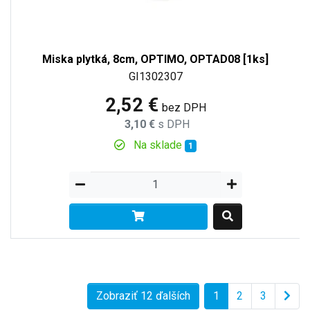
Miska plytká, 8cm, OPTIMO, OPTAD08 [1ks]
GI1302307
2,52 €
bez DPH
3,10 €
s DPH
Na sklade
1
Zobraziť 12 ďalších
1
2
3