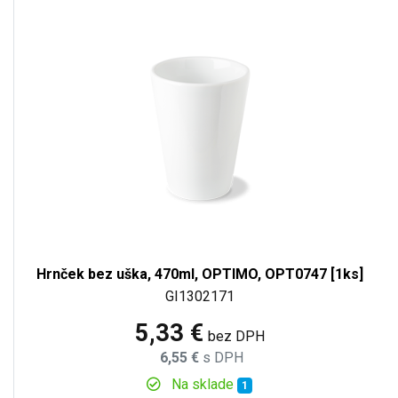
Hrnček bez uška, 470ml, OPTIMO, OPT0747 [1ks]
GI1302171
5,33 €
bez DPH
6,55 €
s DPH
Na sklade
1