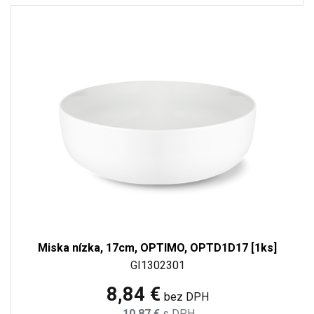
Miska nízka, 17cm, OPTIMO, OPTD1D17 [1ks]
GI1302301
8,84 €
bez DPH
10,87 €
s DPH