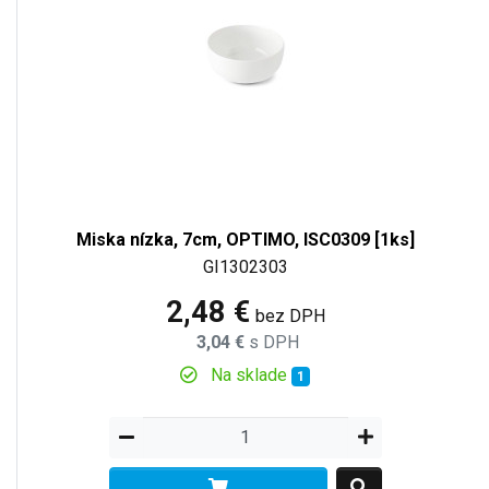
Miska nízka, 7cm, OPTIMO, ISC0309 [1ks]
GI1302303
2,48 €
bez DPH
3,04 €
s DPH
Na sklade
1