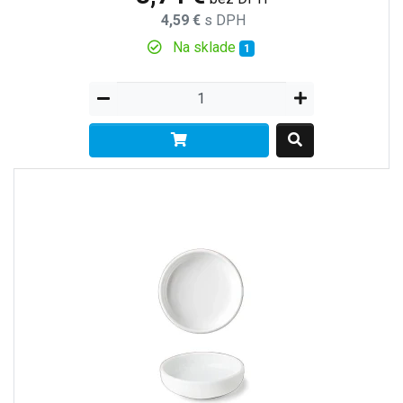
4,59 €
s DPH
Na sklade
1