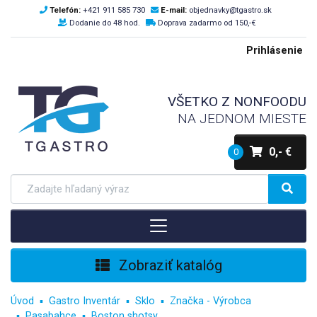
Telefón:
+421 911 585 730
E-mail:
objednavky@tgastro.sk
Dodanie do 48 hod.
Doprava zadarmo od 150,-€
Prihlásenie
VŠETKO Z NONFOODU
NA JEDNOM MIESTE
0,- €
0
Zobraziť katalóg
Úvod
Gastro Inventár
Sklo
Značka - Výrobca
Pasabahce
Boston shotsy