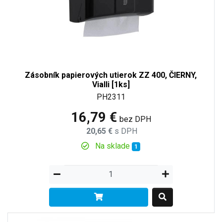
Zásobník papierových utierok ZZ 400, ČIERNY,
Vialli [1ks]
PH2311
16,79 €
bez DPH
20,65 €
s DPH
Na sklade
1