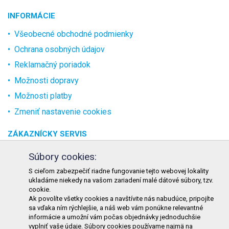
INFORMÁCIE
Všeobecné obchodné podmienky
Ochrana osobných údajov
Reklamačný poriadok
Možnosti dopravy
Možnosti platby
Zmeniť nastavenie cookies
ZÁKAZNÍCKY SERVIS
O spoločnosti
Súbory cookies:
Kontakt
S cieľom zabezpečiť riadne fungovanie tejto webovej lokality
ukladáme niekedy na vašom zariadení malé dátové súbory, tzv.
Odstúpenie od zmluvy online
cookie.
Ak povolíte všetky cookies a navštívite nás nabudúce, pripojíte
KONTAKT
sa vďaka ním rýchlejšie, a náš web vám ponúkne relevantné
informácie a umožní vám počas objednávky jednoduchšie
TURON GASTRO s.r.o.
vyplniť vaše údaje. Súbory cookies používame najmä na