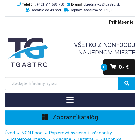
Telefón:
+421 911 585 730
E-mail:
objednavky@tgastro.sk
Dodanie do 48 hod.
Doprava zadarmo od 150,-€
Prihlásenie
VŠETKO Z NONFOODU
NA JEDNOM MIESTE
0,- €
0
Zobraziť katalóg
Úvod
NON Food
Papierová hygiena + zásobníky
Papierové utierky
Skladané
Ostatné
Zásobníky