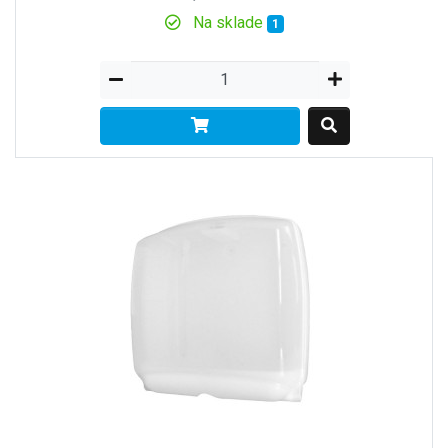
Na sklade
1