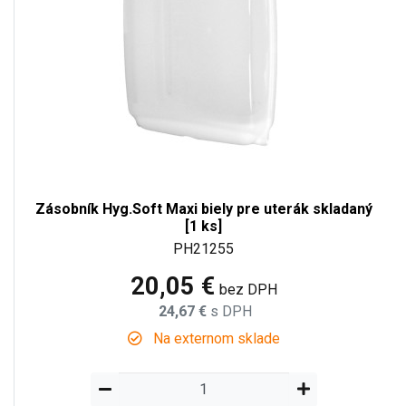
Zásobník Hyg.Soft Maxi biely pre uterák skladaný
[1 ks]
PH21255
20,05 €
bez DPH
24,67 €
s DPH
Na externom sklade