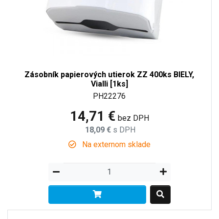
Zásobník papierových utierok ZZ 400ks BIELY,
Vialli [1ks]
PH22276
14,71 €
bez DPH
18,09 €
s DPH
Na externom sklade