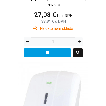
PH2310
27,08 €
bez DPH
33,31 €
s DPH
Na externom sklade