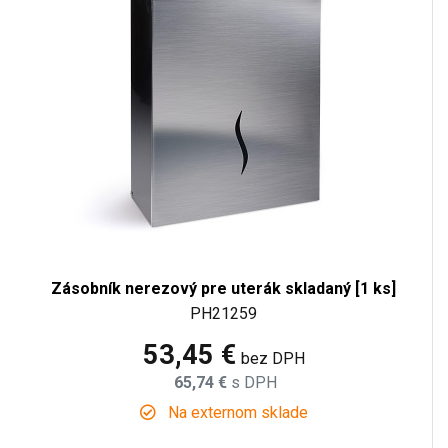
Zásobník nerezový pre uterák skladaný [1 ks]
PH21259
53,45 €
bez DPH
65,74 €
s DPH
Na externom sklade