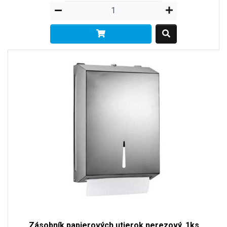
Zásobník papierových utierok nerezový, 1ks