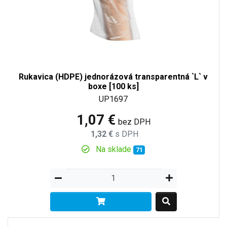
Rukavica (HDPE) jednorázová transparentná `L` v
boxe [100 ks]
UP1697
1,07 €
bez DPH
1,32 €
s DPH
Na sklade
71