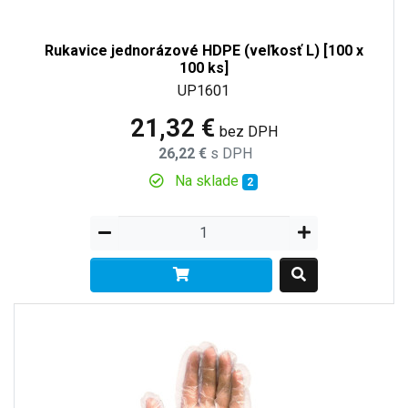
Rukavice jednorázové HDPE (veľkosť L) [100 x
100 ks]
UP1601
21,32 €
bez DPH
26,22 €
s DPH
Na sklade
2