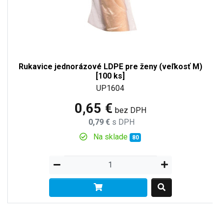
Rukavice jednorázové LDPE pre ženy (veľkosť M)
[100 ks]
UP1604
0,65 €
bez DPH
0,79 €
s DPH
Na sklade
80