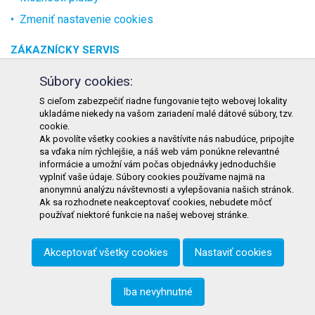
Zmeniť nastavenie cookies
ZÁKAZNÍCKY SERVIS
O spoločnosti
Súbory cookies:
Kontakt
S cieľom zabezpečiť riadne fungovanie tejto webovej lokality
ukladáme niekedy na vašom zariadení malé dátové súbory, tzv.
Odstúpenie od zmluvy online
cookie.
Ak povolíte všetky cookies a navštívite nás nabudúce, pripojíte
KONTAKT
sa vďaka ním rýchlejšie, a náš web vám ponúkne relevantné
informácie a umožní vám počas objednávky jednoduchšie
TURON GASTRO s.r.o.
vyplniť vaše údaje. Súbory cookies používame najmä na
Starohorského 4328/3
anonymnú analýzu návštevnosti a vylepšovania našich stránok.
Ak sa rozhodnete neakceptovať cookies, nebudete môcť
031 01 Liptovský Mikuláš
používať niektoré funkcie na našej webovej stránke.
Slovenská republika
Akceptovať všetky cookies
Nastaviť cookies
Telefón:
+421 911 585 730
E-mail:
objednavky@tgastro.sk
Iba nevyhnutné