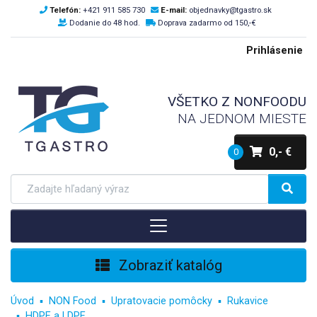
Telefón:
+421 911 585 730
E-mail:
objednavky@tgastro.sk
Dodanie do 48 hod.
Doprava zadarmo od 150,-€
Prihlásenie
VŠETKO Z NONFOODU
NA JEDNOM MIESTE
0,- €
0
Zobraziť katalóg
Úvod
NON Food
Upratovacie pomôcky
Rukavice
HDPE a LDPE