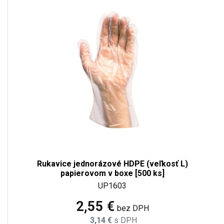
Rukavice jednorázové HDPE (veľkosť L)
papierovom v boxe [500 ks]
UP1603
2,55 €
bez DPH
3,14 €
s DPH