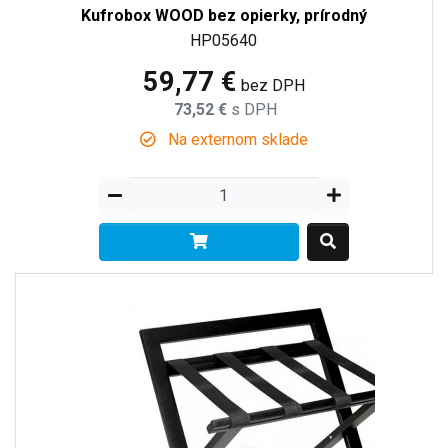
Kufrobox WOOD bez opierky, prírodný
HP05640
59,77 €
bez DPH
73,52 €
s DPH
Na externom sklade