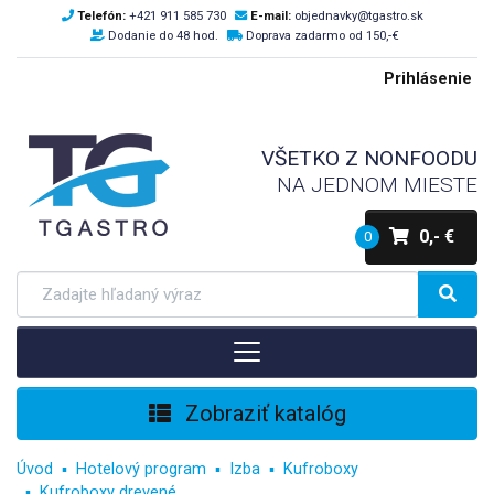
Telefón:
+421 911 585 730
E-mail:
objednavky@tgastro.sk
Dodanie do 48 hod.
Doprava zadarmo od 150,-€
Prihlásenie
VŠETKO Z NONFOODU
NA JEDNOM MIESTE
0,- €
0
Zobraziť katalóg
Úvod
Hotelový program
Izba
Kufroboxy
Kufroboxy drevené