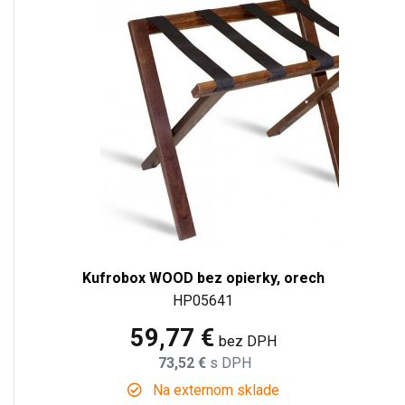
Kufrobox WOOD bez opierky, orech
HP05641
59,77 €
bez DPH
73,52 €
s DPH
Na externom sklade