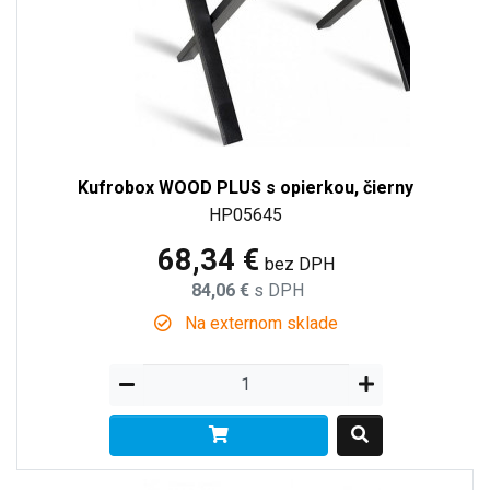
Kufrobox WOOD PLUS s opierkou, čierny
HP05645
68,34 €
bez DPH
84,06 €
s DPH
Na externom sklade