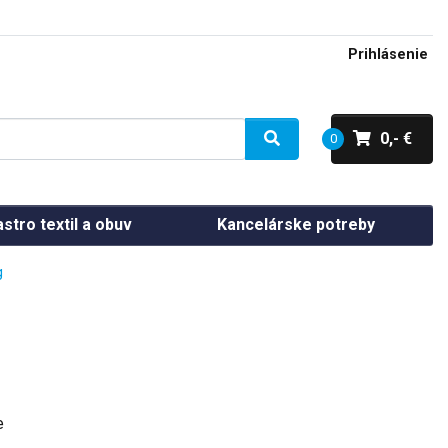
Prihlásenie
0,- €
0
stro textil a obuv
Kancelárske potreby
g
e