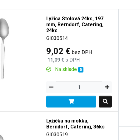
Lyžica Stolová 24ks, 197
mm, Berndorf, Catering,
24ks
GI030514
9,02 €
bez DPH
11,09 €
s DPH
Na sklade
5
Lyžička na mokka,
Berndorf, Catering, 36ks
GI030519