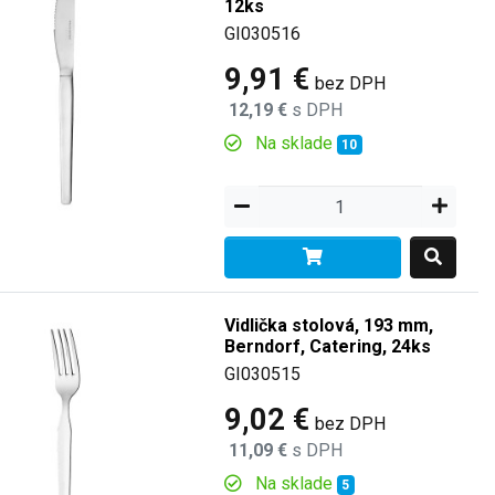
12ks
GI030516
9,91 €
bez DPH
12,19 €
s DPH
Na sklade
10
Vidlička stolová, 193 mm,
Berndorf, Catering, 24ks
GI030515
9,02 €
bez DPH
11,09 €
s DPH
Na sklade
5