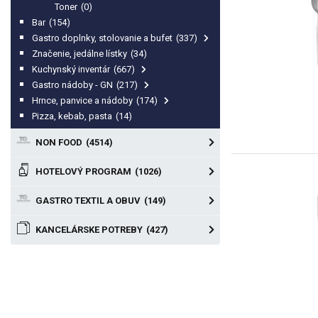
Toner
(0)
Bar
(154)
Gastro doplnky, stolovanie a bufet
(337)
Značenie, jedálne lístky
(34)
Kuchynský inventár
(667)
Gastro nádoby - GN
(217)
Hrnce, panvice a nádoby
(174)
Pizza, kebab, pasta
(14)
NON FOOD
(4514)
HOTELOVÝ PROGRAM
(1026)
GASTRO TEXTIL A OBUV
(149)
KANCELÁRSKE POTREBY
(427)