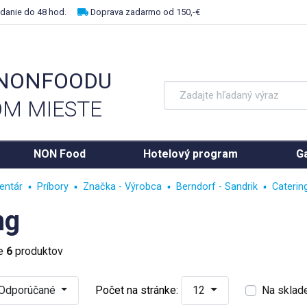
danie do 48 hod.
Doprava zadarmo od 150,-€
 NONFOODU
M MIESTE
NON Food
Hotelový program
Ga
entár
Príbory
Značka - Výrobca
Berndorf - Sandrik
Caterin
ng
ke
6
produktov
Odporúčané
Počet na stránke:
12
Na sklad