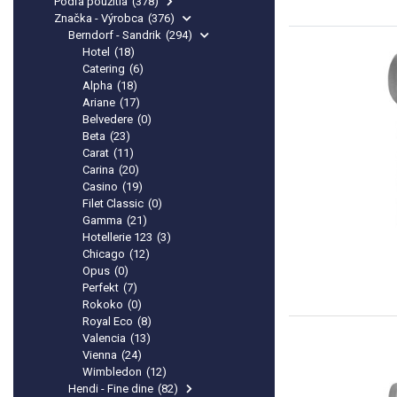
Podľa použitia
(378)
Značka - Výrobca
(376)
Berndorf - Sandrik
(294)
Hotel
(18)
Catering
(6)
Alpha
(18)
Ariane
(17)
Belvedere
(0)
Beta
(23)
Carat
(11)
Carina
(20)
Casino
(19)
Filet Classic
(0)
Gamma
(21)
Hotellerie 123
(3)
Chicago
(12)
Opus
(0)
Perfekt
(7)
Rokoko
(0)
Royal Eco
(8)
Valencia
(13)
Vienna
(24)
Wimbledon
(12)
Hendi - Fine dine
(82)