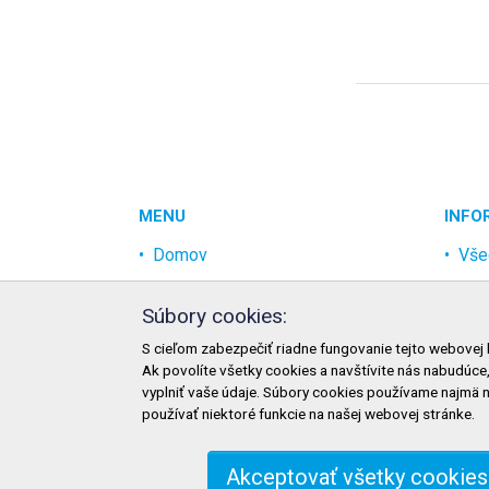
MENU
INFO
Domov
Vše
Akcia
Och
Súbory cookies:
Najpredávanejšie
Rek
S cieľom zabezpečiť riadne fungovanie tejto webovej 
Odvetvia
Mož
Ak povolíte všetky cookies a navštívite nás nabudúce
Novinky
Mož
vyplniť vaše údaje. Súbory cookies používame najmä 
používať niektoré funkcie na našej webovej stránke.
Zme
Akceptovať všetky cookies