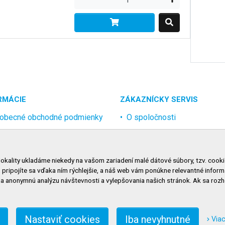
RMÁCIE
ZÁKAZNÍCKY SERVIS
obecné obchodné podmienky
O spoločnosti
rana osobných údajov
Kontakt
lamačný poriadok
Odstúpenie od zmluvy onlin
lokality ukladáme niekedy na vašom zariadení malé dátové súbory, tzv. cooki
nosti dopravy
, pripojíte sa vďaka ním rýchlejšie, a náš web vám ponúkne relevantné inf
nosti platby
na anonymnú analýzu návštevnosti a vylepšovania našich stránok. Ak sa ro
niť nastavenie cookies
Nastaviť cookies
Iba nevyhnutné
Viac