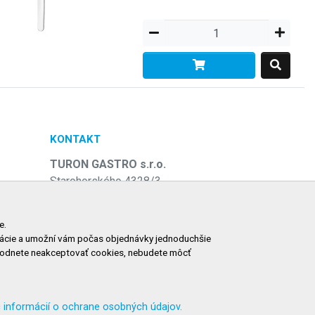
KONTAKT
TURON GASTRO s.r.o.
Starohorského 4328/3
031 01 Liptovský Mikuláš
e
Slovenská republika
e.
ormácie a umožní vám počas objednávky jednoduchšie
Telefón:
+421 911 585 730
zhodnete neakceptovať cookies, nebudete môcť
E-mail:
objednavky@tgastro.sk
 informácií o ochrane osobných údajov.