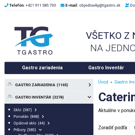
Telefón:
+421 911 585 730
E-mail:
objednavky@tgastro.sk
Do
VŠETKO Z
NA JEDNO
Gastro zariadenia
Gastro Inventár
Úvod
Gastro Inv
GASTRO ZARIADENIA
(1165)
Cateri
GASTRO INVENTÁR
(3274)
Sklo
(387)
Aktuálne v ponu
Porcelán
(848)
Opálové sklo
(44)
Zoradiť podľa:
Príbory
(383)