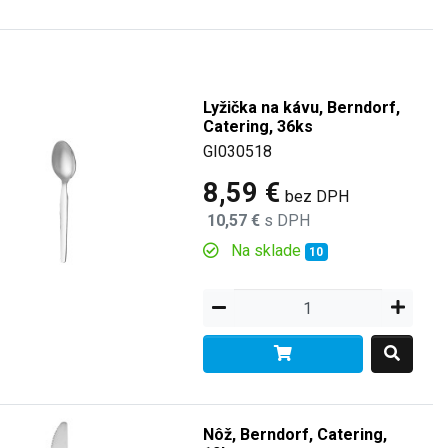
Lyžička na kávu, Berndorf,
Catering, 36ks
GI030518
8,59 €
bez DPH
10,57 €
s DPH
Na sklade
10
Nôž, Berndorf, Catering,