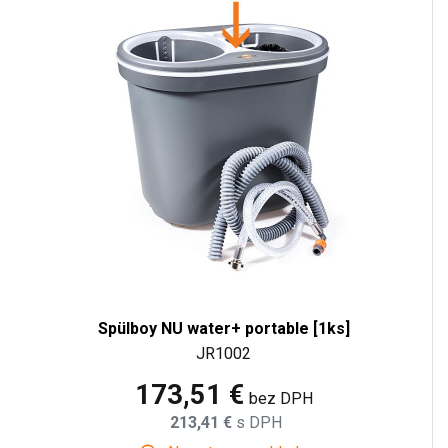
Spülboy NU water+ portable [1ks]
JR1002
173,51 €
bez DPH
213,41 €
s DPH