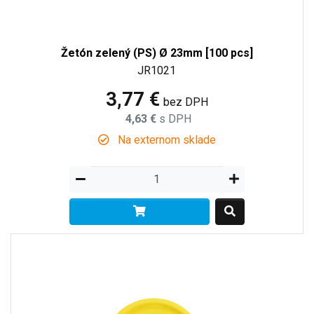
Žetón zelený (PS) Ø 23mm [100 pcs]
JR1021
3,77 €
bez DPH
4,63 €
s DPH
Na externom sklade