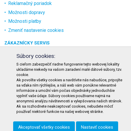
Reklamačný poriadok
Možnosti dopravy
Možnosti platby
Zmeniť nastavenie cookies
ZÁKAZNÍCKY SERVIS
O spoločnosti
Súbory cookies:
Kontakt
S cieľom zabezpečiť riadne fungovanie tejto webovej lokality
ukladáme niekedy na vašom zariadení malé dátové súbory, tzv.
Odstúpenie od zmluvy online
cookie.
Ak povolíte všetky cookies a navštívite nás nabudúce, pripojíte
KONTAKT
sa vďaka ním rýchlejšie, a náš web vám ponúkne relevantné
informácie a umožní vám počas objednávky jednoduchšie
TURON GASTRO s.r.o.
vyplniť vaše údaje. Súbory cookies používame najmä na
Starohorského 4328/3
anonymnú analýzu návštevnosti a vylepšovania našich stránok.
Ak sa rozhodnete neakceptovať cookies, nebudete môcť
031 01 Liptovský Mikuláš
používať niektoré funkcie na našej webovej stránke.
Slovenská republika
Akceptovať všetky cookies
Nastaviť cookies
Telefón:
+421 911 585 730