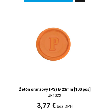
Žetón oranžový (PS) Ø 23mm [100 pcs]
JR1022
3,77 €
bez DPH