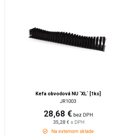
Kefa obvodová NU `XL` [1ks]
JR1003
28,68 €
bez DPH
35,28 €
s DPH
Na externom sklade