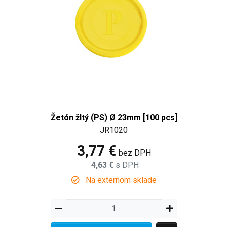
Žetón žltý (PS) Ø 23mm [100 pcs]
JR1020
3,77 €
bez DPH
4,63 €
s DPH
Na externom sklade