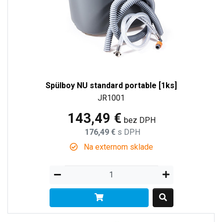
Spülboy NU standard portable [1ks]
JR1001
143,49 €
bez DPH
176,49 €
s DPH
Na externom sklade