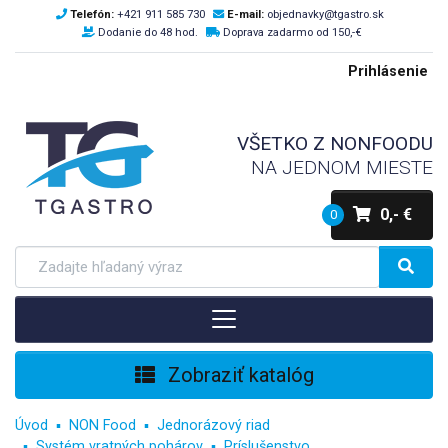
Telefón:
+421 911 585 730
E-mail:
objednavky@tgastro.sk
Dodanie do 48 hod.
Doprava zadarmo od 150,-€
Prihlásenie
VŠETKO Z NONFOODU
NA JEDNOM MIESTE
0,- €
0
Zobraziť katalóg
Úvod
NON Food
Jednorázový riad
Systém vratných pohárov
Príslušenstvo