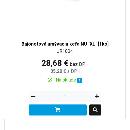
Bajonetová umývacia kefa NU `XL` [1ks]
JR1004
28,68 €
bez DPH
35,28 €
s DPH
Na sklade
1