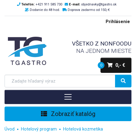
Telefón:
+421 911 585 730
E-mail:
objednavky@tgastro.sk
Dodanie do 48 hod.
Doprava zadarmo od 150,-€
Prihlásenie
VŠETKO Z NONFOODU
NA JEDNOM MIESTE
0,- €
0
Zobraziť katalóg
Úvod
Hotelový program
Hotelová kozmetika