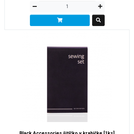
Black Accessories šitíčko v krabičke [1ks]