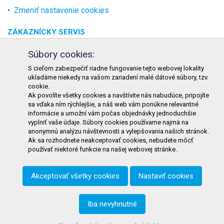
Zmeniť nastavenie cookies
ZÁKAZNÍCKY SERVIS
O spoločnosti
Súbory cookies:
Kontakt
S cieľom zabezpečiť riadne fungovanie tejto webovej lokality
ukladáme niekedy na vašom zariadení malé dátové súbory, tzv.
Odstúpenie od zmluvy online
cookie.
Ak povolíte všetky cookies a navštívite nás nabudúce, pripojíte
KONTAKT
sa vďaka ním rýchlejšie, a náš web vám ponúkne relevantné
informácie a umožní vám počas objednávky jednoduchšie
TURON GASTRO s.r.o.
vyplniť vaše údaje. Súbory cookies používame najmä na
Starohorského 4328/3
anonymnú analýzu návštevnosti a vylepšovania našich stránok.
Ak sa rozhodnete neakceptovať cookies, nebudete môcť
031 01 Liptovský Mikuláš
používať niektoré funkcie na našej webovej stránke.
Slovenská republika
Akceptovať všetky cookies
Nastaviť cookies
Telefón:
+421 911 585 730
E-mail:
objednavky@tgastro.sk
Iba nevyhnutné