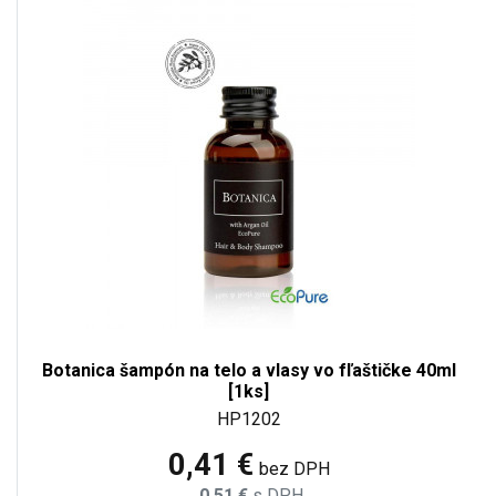
Botanica šampón na telo a vlasy vo fľaštičke 40ml
[1ks]
HP1202
0,41 €
bez DPH
0,51 €
s DPH