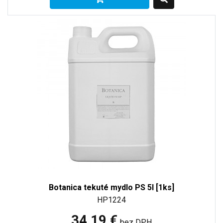
Botanica tekuté mydlo PS 5l [1ks]
HP1224
34,19 €
bez DPH