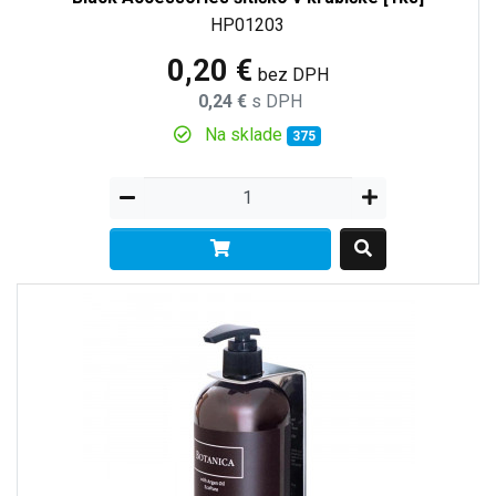
HP01203
0,20 €
bez DPH
0,24 €
s DPH
Na sklade
375