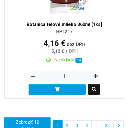
Botanica telové mlieko 360ml [1ks]
HP1217
4,16 €
bez DPH
5,12 €
s DPH
Na sklade
14
Zobraziť 12
1
2
3
4
...
23