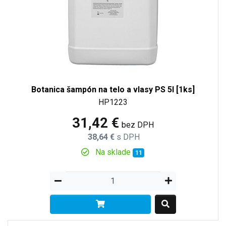
Botanica šampón na telo a vlasy PS 5l [1ks]
HP1223
31,42 €
bez DPH
38,64 €
s DPH
Na sklade
11