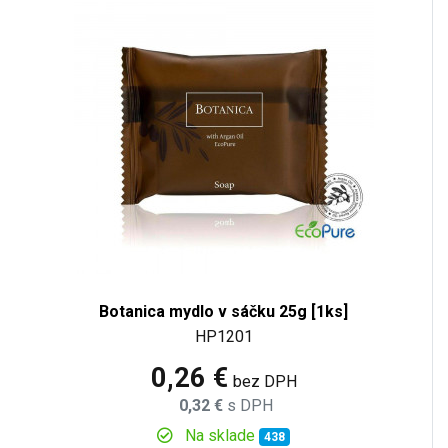
Botanica mydlo v sáčku 25g [1ks]
HP1201
0,26 €
bez DPH
0,32 €
s DPH
Na sklade
438