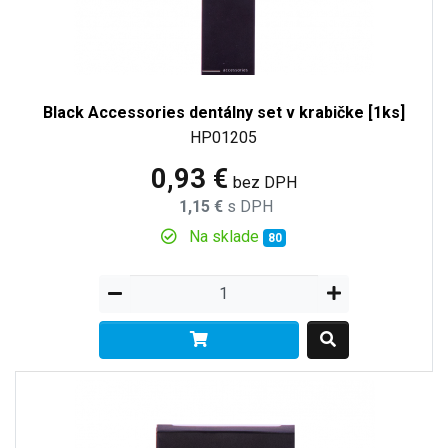
Black Accessories dentálny set v krabičke [1ks]
HP01205
0,93 €
bez DPH
1,15 €
s DPH
Na sklade
80