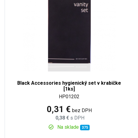
Black Accessories hygienický set v krabičke
[1ks]
HP01202
0,31 €
bez DPH
0,38 €
s DPH
Na sklade
375