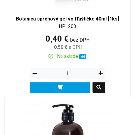
Botanica sprchový gel vo fľaštičke 40ml [1ks]
HP1203
0,40 €
bez DPH
0,50 €
s DPH
Na sklade
44