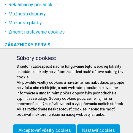
Reklamačný poriadok
Možnosti dopravy
Možnosti platby
Zmeniť nastavenie cookies
ZÁKAZNÍCKY SERVIS
O spoločnosti
Súbory cookies:
Kontakt
S cieľom zabezpečiť riadne fungovanie tejto webovej lokality
ukladáme niekedy na vašom zariadení malé dátové súbory, tzv.
Odstúpenie od zmluvy online
cookie.
Ak povolíte všetky cookies a navštívite nás nabudúce, pripojíte
KONTAKT
sa vďaka ním rýchlejšie, a náš web vám ponúkne relevantné
informácie a umožní vám počas objednávky jednoduchšie
TURON GASTRO s.r.o.
vyplniť vaše údaje. Súbory cookies používame najmä na
Starohorského 4328/3
anonymnú analýzu návštevnosti a vylepšovania našich stránok.
Ak sa rozhodnete neakceptovať cookies, nebudete môcť
031 01 Liptovský Mikuláš
používať niektoré funkcie na našej webovej stránke.
Slovenská republika
Akceptovať všetky cookies
Nastaviť cookies
Telefón:
+421 911 585 730