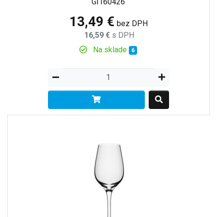
GI160426
13,49 €
bez DPH
16,59 €
s DPH
Na sklade
6