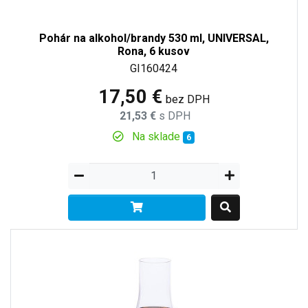
Pohár na alkohol/brandy 530 ml, UNIVERSAL,
Rona, 6 kusov
GI160424
17,50 €
bez DPH
21,53 €
s DPH
Na sklade
6