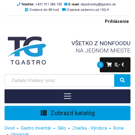
Telefón:
+421 911 585 730
E-mail:
objednavky@tgastro.sk
Dodanie do 48 hod.
Doprava zadarmo od 150,-€
Prihlásenie
VŠETKO Z NONFOODU
NA JEDNOM MIESTE
0,- €
0
Zobraziť katalóg
Úvod
Gastro Inventár
Sklo
Značka - Výrobca
Rona
Universal