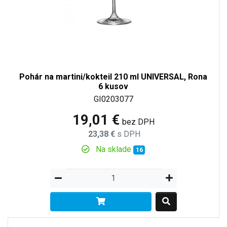
Pohár na martini/kokteil 210 ml UNIVERSAL, Rona
6 kusov
GI0203077
19,01 €
bez DPH
23,38 €
s DPH
Na sklade
16