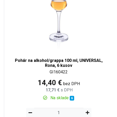
Pohár na alkohol/grappa 100 ml, UNIVERSAL,
Rona, 6 kusov
GI160422
14,40 €
bez DPH
17,71 €
s DPH
Na sklade
6