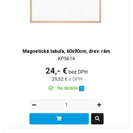
Magnetická tabuľa, 60x90cm, drev. rám
KP5614
24,- €
bez DPH
29,52 €
s DPH
Na sklade
1