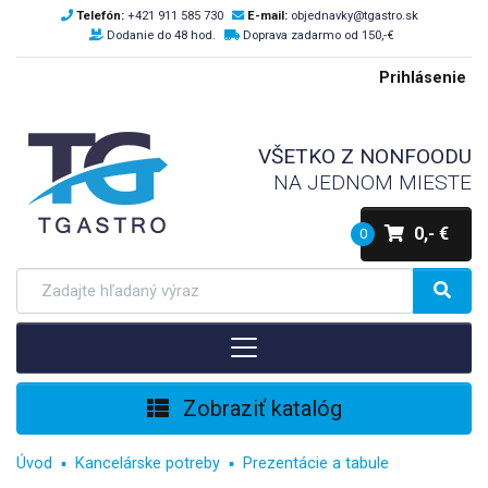
Telefón:
+421 911 585 730
E-mail:
objednavky@tgastro.sk
Dodanie do 48 hod.
Doprava zadarmo od 150,-€
Prihlásenie
VŠETKO Z NONFOODU
NA JEDNOM MIESTE
0,- €
0
Zobraziť katalóg
Úvod
Kancelárske potreby
Prezentácie a tabule