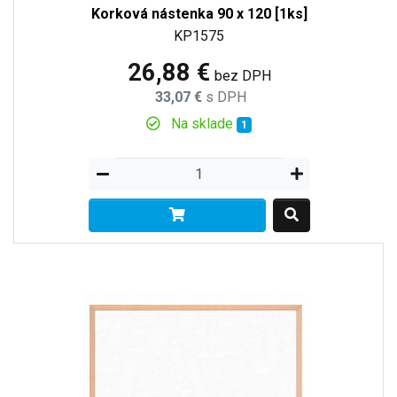
Korková nástenka 90 x 120 [1ks]
KP1575
26,88 €
bez DPH
33,07 €
s DPH
Na sklade
1