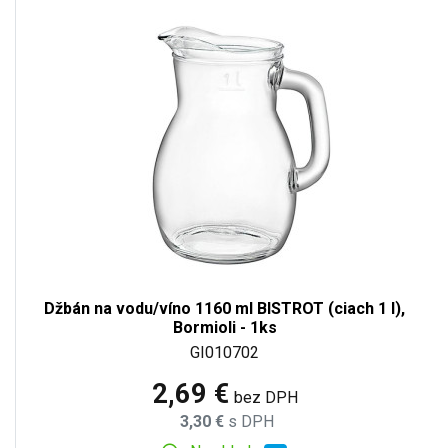
Džbán na vodu/víno 1160 ml BISTROT (ciach 1 l),
Bormioli - 1ks
GI010702
2,69 €
bez DPH
3,30 €
s DPH