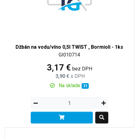
Džbán na vodu/víno 0,5l TWIST , Bormioli - 1ks
GI010714
3,17 €
bez DPH
3,90 €
s DPH
Na sklade
31