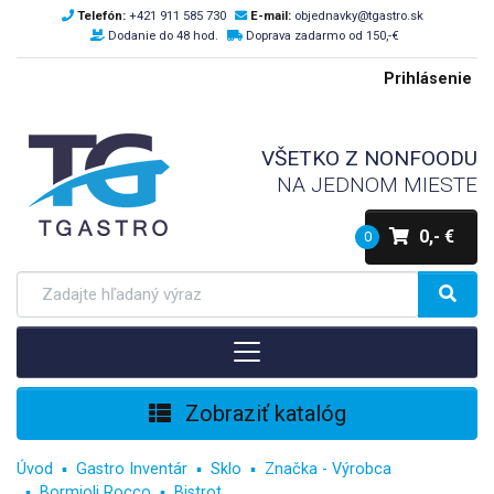
Telefón:
+421 911 585 730
E-mail:
objednavky@tgastro.sk
Dodanie do 48 hod.
Doprava zadarmo od 150,-€
Prihlásenie
VŠETKO Z NONFOODU
NA JEDNOM MIESTE
0,- €
0
Zobraziť katalóg
Úvod
Gastro Inventár
Sklo
Značka - Výrobca
Bormioli Rocco
Bistrot