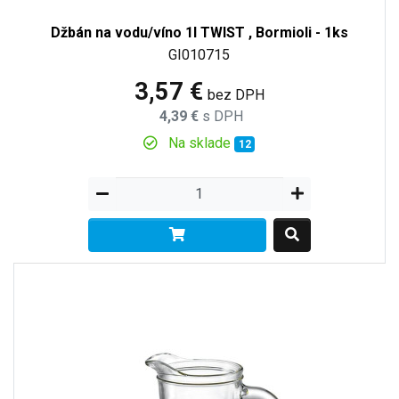
Džbán na vodu/víno 1l TWIST , Bormioli - 1ks
GI010715
3,57 €
bez DPH
4,39 €
s DPH
Na sklade
12