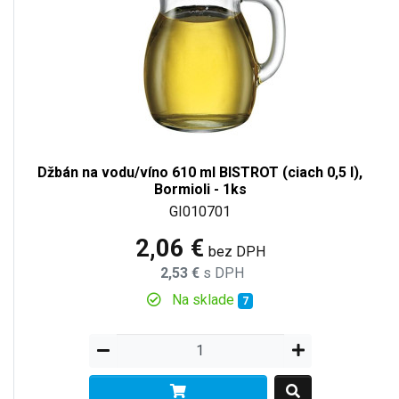
Džbán na vodu/víno 610 ml BISTROT (ciach 0,5 l),
Bormioli - 1ks
GI010701
2,06 €
bez DPH
2,53 €
s DPH
Na sklade
7