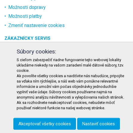
Možnosti dopravy
Možnosti platby
Zmeniť nastavenie cookies
ZÁKAZNÍCKY SERVIS
O spoločnosti
Súbory cookies:
Kontakt
S cieľom zabezpečiť riadne fungovanie tejto webovej lokality
ukladáme niekedy na vašom zariadení malé dátové súbory, tzv.
Odstúpenie od zmluvy online
cookie.
Ak povolíte všetky cookies a navštívite nás nabudúce, pripojíte
KONTAKT
sa vďaka ním rýchlejšie, a náš web vám ponúkne relevantné
informácie a umožní vám počas objednávky jednoduchšie
TURON GASTRO s.r.o.
vyplniť vaše údaje. Súbory cookies používame najmä na
Starohorského 4328/3
anonymnú analýzu návštevnosti a vylepšovania našich stránok.
Ak sa rozhodnete neakceptovať cookies, nebudete môcť
031 01 Liptovský Mikuláš
používať niektoré funkcie na našej webovej stránke.
Slovenská republika
Akceptovať všetky cookies
Nastaviť cookies
Telefón:
+421 911 585 730