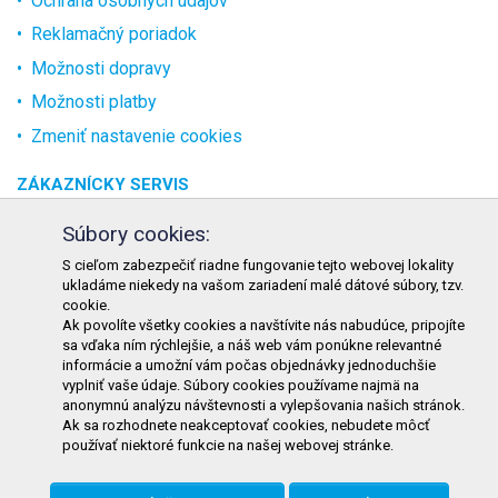
Ochrana osobných údajov
Reklamačný poriadok
Možnosti dopravy
Možnosti platby
Zmeniť nastavenie cookies
ZÁKAZNÍCKY SERVIS
O spoločnosti
Súbory cookies:
Kontakt
S cieľom zabezpečiť riadne fungovanie tejto webovej lokality
ukladáme niekedy na vašom zariadení malé dátové súbory, tzv.
Odstúpenie od zmluvy online
cookie.
Ak povolíte všetky cookies a navštívite nás nabudúce, pripojíte
KONTAKT
sa vďaka ním rýchlejšie, a náš web vám ponúkne relevantné
informácie a umožní vám počas objednávky jednoduchšie
TURON GASTRO s.r.o.
vyplniť vaše údaje. Súbory cookies používame najmä na
Starohorského 4328/3
anonymnú analýzu návštevnosti a vylepšovania našich stránok.
Ak sa rozhodnete neakceptovať cookies, nebudete môcť
031 01 Liptovský Mikuláš
používať niektoré funkcie na našej webovej stránke.
Slovenská republika