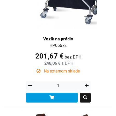
Vozík na prádlo
HP05672
201,67 €
bez DPH
248,06 €
s DPH
Na externom sklade