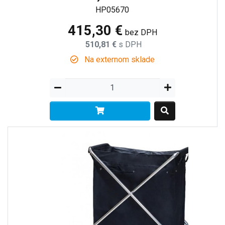
HP05670
415,30 €
bez DPH
510,81 €
s DPH
Na externom sklade