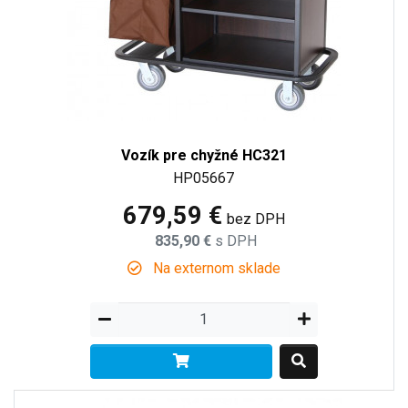
Vozík pre chyžné HC321
HP05667
679,59 €
bez DPH
835,90 €
s DPH
Na externom sklade