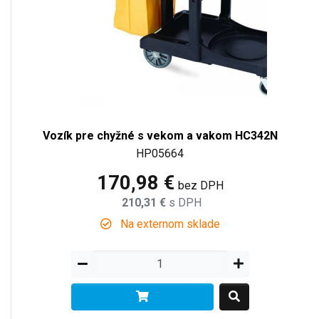
Vozík pre chyžné s vekom a vakom HC342N
HP05664
170,98 €
bez DPH
210,31 €
s DPH
Na externom sklade