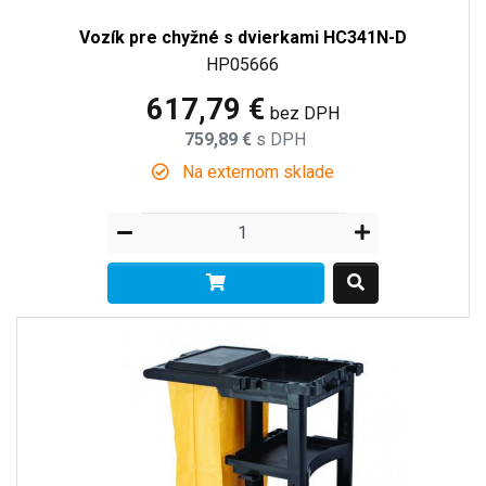
Vozík pre chyžné s dvierkami HC341N-D
HP05666
617,79 €
bez DPH
759,89 €
s DPH
Na externom sklade