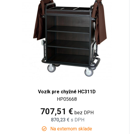
Vozík pre chyžné HC311D
HP05668
707,51 €
bez DPH
870,23 €
s DPH
Na externom sklade