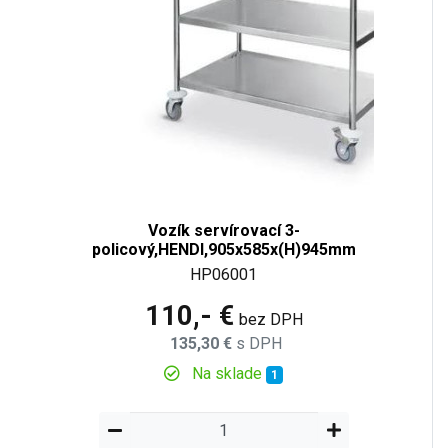
Vozík servírovací 3-
policový,HENDI,905x585x(H)945mm
HP06001
110,- €
bez DPH
135,30 €
s DPH
Na sklade
1