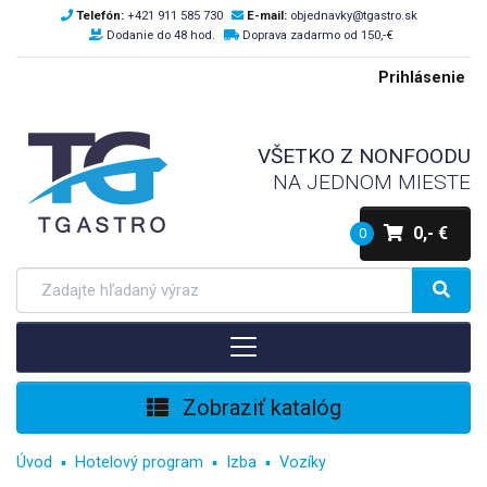
Telefón:
+421 911 585 730
E-mail:
objednavky@tgastro.sk
Dodanie do 48 hod.
Doprava zadarmo od 150,-€
Prihlásenie
VŠETKO Z NONFOODU
NA JEDNOM MIESTE
0,- €
0
Zobraziť katalóg
Úvod
Hotelový program
Izba
Vozíky