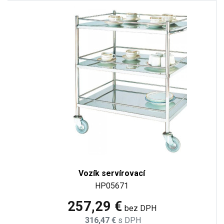
Vozík servírovací
HP05671
257,29 €
bez DPH
316,47 €
s DPH