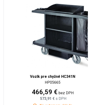
Vozík pre chyžné HC341N
HP05665
466,59 €
bez DPH
573,91 €
s DPH