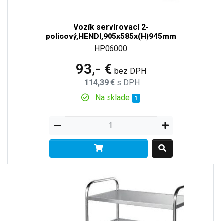
Vozík servírovací 2-
policový,HENDI,905x585x(H)945mm
HP06000
93,- €
bez DPH
114,39 €
s DPH
Na sklade
1