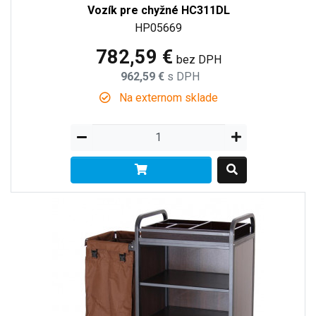
Vozík pre chyžné HC311DL
HP05669
782,59 €
bez DPH
962,59 €
s DPH
Na externom sklade