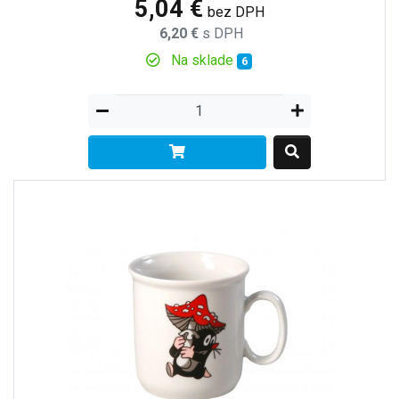
5,04 €
bez DPH
6,20 €
s DPH
Na sklade
6