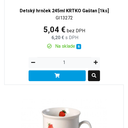
Detský hrnček 245ml KRTKO Gaštan [1ks]
GI13272
5,04 €
bez DPH
6,20 €
s DPH
Na sklade
6