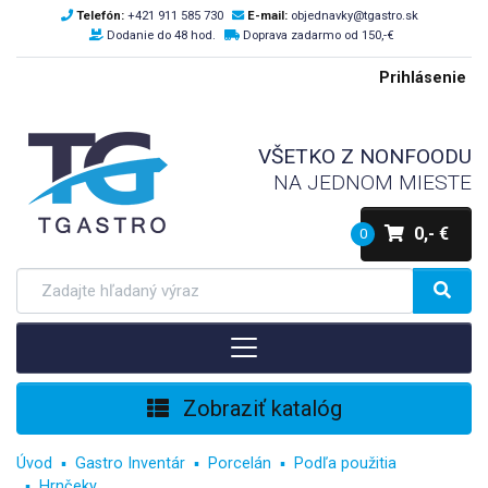
Telefón:
+421 911 585 730
E-mail:
objednavky@tgastro.sk
Dodanie do 48 hod.
Doprava zadarmo od 150,-€
Prihlásenie
VŠETKO Z NONFOODU
NA JEDNOM MIESTE
0,- €
0
Zobraziť katalóg
Úvod
Gastro Inventár
Porcelán
Podľa použitia
Hrnčeky