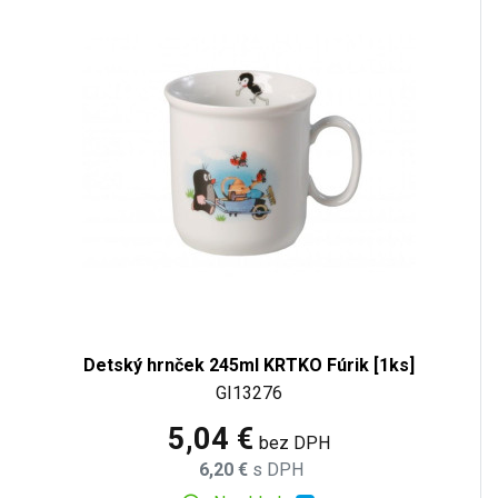
Detský hrnček 245ml KRTKO Fúrik [1ks]
GI13276
5,04 €
bez DPH
6,20 €
s DPH