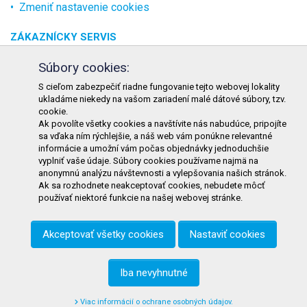
Zmeniť nastavenie cookies
ZÁKAZNÍCKY SERVIS
O spoločnosti
Súbory cookies:
Kontakt
S cieľom zabezpečiť riadne fungovanie tejto webovej lokality
ukladáme niekedy na vašom zariadení malé dátové súbory, tzv.
Odstúpenie od zmluvy online
cookie.
Ak povolíte všetky cookies a navštívite nás nabudúce, pripojíte
KONTAKT
sa vďaka ním rýchlejšie, a náš web vám ponúkne relevantné
informácie a umožní vám počas objednávky jednoduchšie
TURON GASTRO s.r.o.
vyplniť vaše údaje. Súbory cookies používame najmä na
Starohorského 4328/3
anonymnú analýzu návštevnosti a vylepšovania našich stránok.
Ak sa rozhodnete neakceptovať cookies, nebudete môcť
031 01 Liptovský Mikuláš
používať niektoré funkcie na našej webovej stránke.
Slovenská republika
Akceptovať všetky cookies
Nastaviť cookies
Telefón:
+421 911 585 730
E-mail:
objednavky@tgastro.sk
Iba nevyhnutné
Viac informácií o ochrane osobných údajov.
© 2021
tgastro.sk
- developed by
creative solution