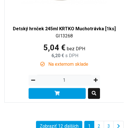
Detský hrnček 245ml KRTKO Muchotrávka [1ks]
GI13268
5,04 €
bez DPH
6,20 €
s DPH
Na externom sklade
Zobraziť 12 ďalších
1
2
3