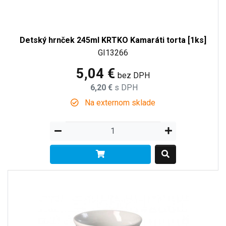
Detský hrnček 245ml KRTKO Kamaráti torta [1ks]
GI13266
5,04 €
bez DPH
6,20 €
s DPH
Na externom sklade