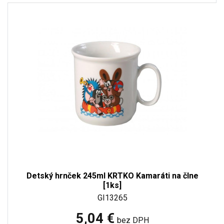
Detský hrnček 245ml KRTKO Kamaráti na člne
[1ks]
GI13265
5,04 €
bez DPH