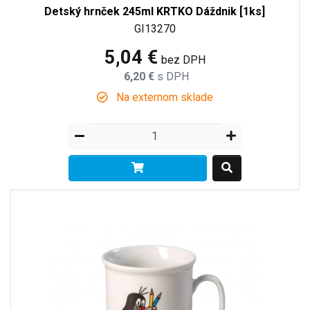
Detský hrnček 245ml KRTKO Dáždnik [1ks]
GI13270
5,04 €
bez DPH
6,20 €
s DPH
Na externom sklade