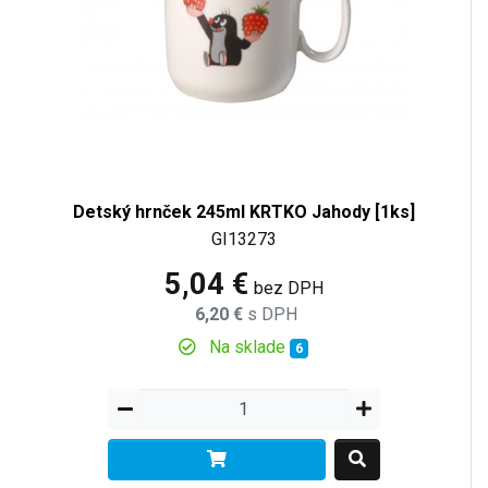
Detský hrnček 245ml KRTKO Jahody [1ks]
GI13273
5,04 €
bez DPH
6,20 €
s DPH
Na sklade
6