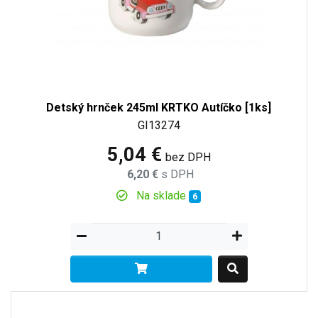
Detský hrnček 245ml KRTKO Autíčko [1ks]
GI13274
5,04 €
bez DPH
6,20 €
s DPH
Na sklade
6