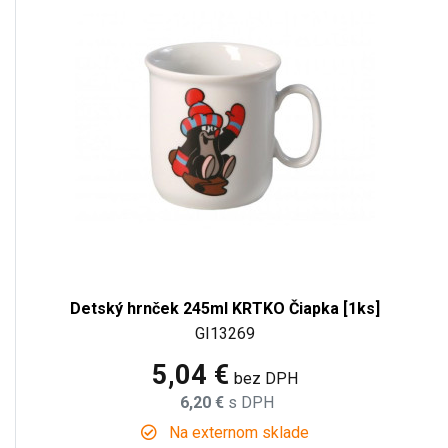
Detský hrnček 245ml KRTKO Čiapka [1ks]
GI13269
5,04 €
bez DPH
6,20 €
s DPH
Na externom sklade