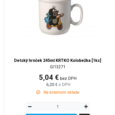
Detský hrnček 245ml KRTKO Kolobežka [1ks]
GI13271
5,04 €
bez DPH
6,20 €
s DPH
Na externom sklade