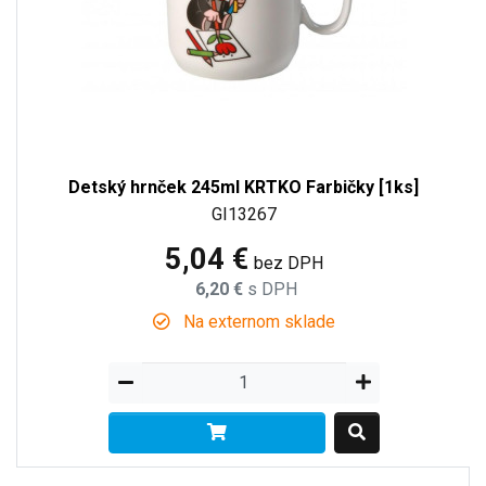
Detský hrnček 245ml KRTKO Farbičky [1ks]
GI13267
5,04 €
bez DPH
6,20 €
s DPH
Na externom sklade