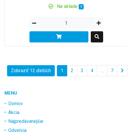
Na sklade
1
Zobraziť 12 ďalších
1
2
3
4
...
7
MENU
Domov
Akcia
Najpredávanejšie
Odvetvia