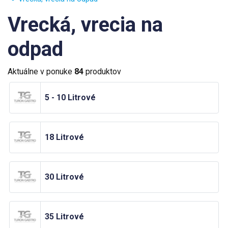
Vrecká, vrecia na
odpad
Aktuálne v ponuke
84
produktov
5 - 10 Litrové
18 Litrové
30 Litrové
35 Litrové