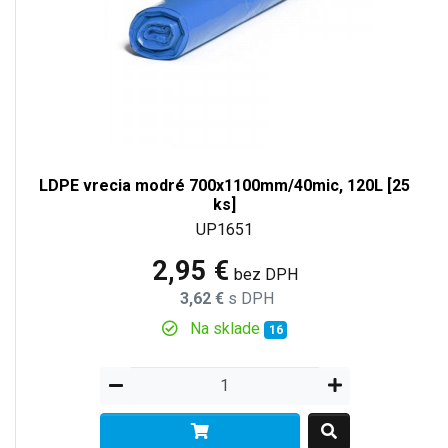
LDPE vrecia modré 700x1100mm/40mic, 120L [25
ks]
UP1651
2,95 €
bez DPH
3,62 €
s DPH
Na sklade
16