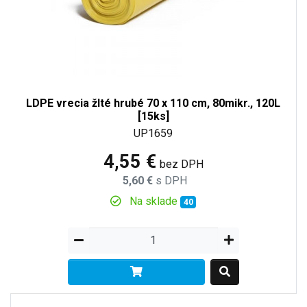
LDPE vrecia žlté hrubé 70 x 110 cm, 80mikr., 120L
[15ks]
UP1659
4,55 €
bez DPH
5,60 €
s DPH
Na sklade
40