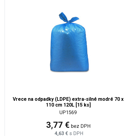
Vrece na odpadky (LDPE) extra-silné modré 70 x
110 cm 120L [15 ks]
UP1569
3,77 €
bez DPH
4,63 €
s DPH