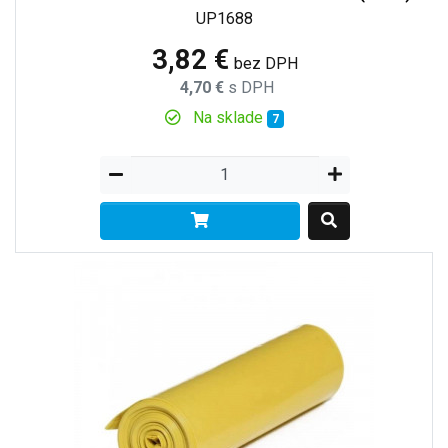
UP1688
3,82 €
bez DPH
4,70 €
s DPH
Na sklade
7