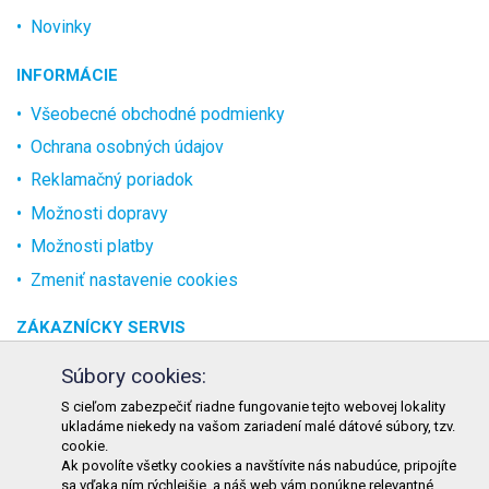
Novinky
INFORMÁCIE
Všeobecné obchodné podmienky
Ochrana osobných údajov
Reklamačný poriadok
Možnosti dopravy
Možnosti platby
Zmeniť nastavenie cookies
ZÁKAZNÍCKY SERVIS
O spoločnosti
Súbory cookies:
Kontakt
S cieľom zabezpečiť riadne fungovanie tejto webovej lokality
ukladáme niekedy na vašom zariadení malé dátové súbory, tzv.
Odstúpenie od zmluvy online
cookie.
Ak povolíte všetky cookies a navštívite nás nabudúce, pripojíte
KONTAKT
sa vďaka ním rýchlejšie, a náš web vám ponúkne relevantné