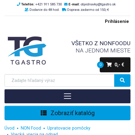
Telefón:
+421 911 585 730
E-mail:
objednavky@tgastro.sk
Dodanie do 48 hod.
Doprava zadarmo od 150,-€
Prihlásenie
VŠETKO Z NONFOODU
NA JEDNOM MIESTE
0,- €
0
Zobraziť katalóg
Úvod
NON Food
Upratovacie pomôcky
Vrecká, vrecia na odpad