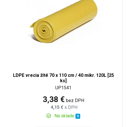
LDPE vrecia žlté 70 x 110 cm / 40 mikr. 120L [25
ks]
UP1541
3,38 €
bez DPH
4,15 €
s DPH
Na sklade
9