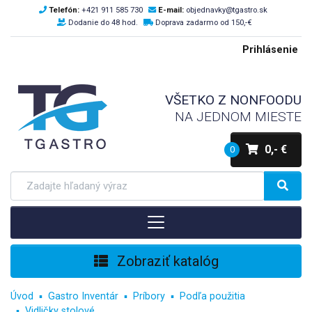
Telefón:
+421 911 585 730
E-mail:
objednavky@tgastro.sk
Dodanie do 48 hod.
Doprava zadarmo od 150,-€
Prihlásenie
VŠETKO Z NONFOODU
NA JEDNOM MIESTE
0,- €
0
Zobraziť katalóg
Úvod
Gastro Inventár
Príbory
Podľa použitia
Vidličky stolové