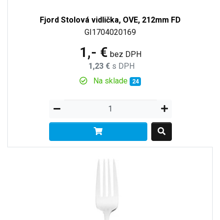
Fjord Stolová vidlička, OVE, 212mm FD
GI1704020169
1,- €
bez DPH
1,23 €
s DPH
Na sklade
24