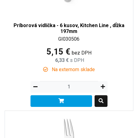
Príborová vidlička - 6 kusov, Kitchen Line , dĺžka
197mm
GI030506
5,15 €
bez DPH
6,33 €
s DPH
Na externom sklade