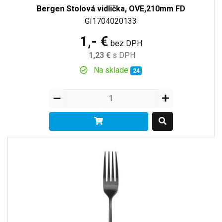
Bergen Stolová vidlička, OVE,210mm FD
GI1704020133
1,- €
bez DPH
1,23 €
s DPH
Na sklade
24