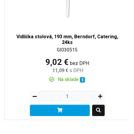
Vidlička stolová, 193 mm, Berndorf, Catering,
24ks
GI030515
9,02 €
bez DPH
11,09 €
s DPH
Na sklade
5