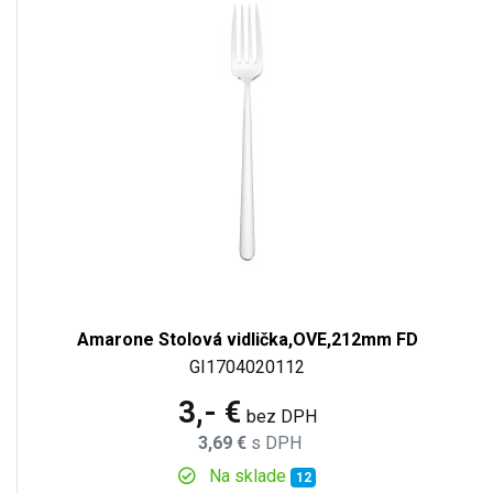
Amarone Stolová vidlička,OVE,212mm FD
GI1704020112
3,- €
bez DPH
3,69 €
s DPH
Na sklade
12