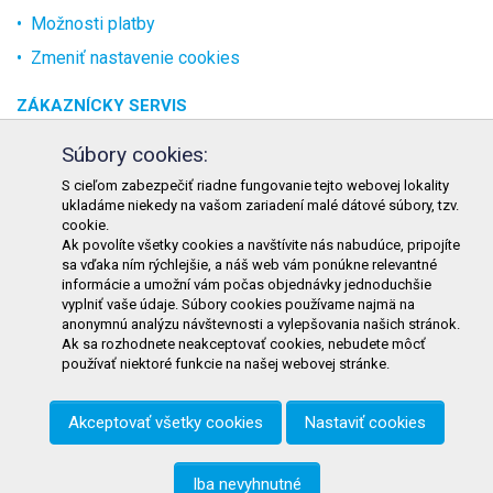
Možnosti platby
Zmeniť nastavenie cookies
ZÁKAZNÍCKY SERVIS
O spoločnosti
Súbory cookies:
Kontakt
S cieľom zabezpečiť riadne fungovanie tejto webovej lokality
ukladáme niekedy na vašom zariadení malé dátové súbory, tzv.
Odstúpenie od zmluvy online
cookie.
Ak povolíte všetky cookies a navštívite nás nabudúce, pripojíte
KONTAKT
sa vďaka ním rýchlejšie, a náš web vám ponúkne relevantné
informácie a umožní vám počas objednávky jednoduchšie
TURON GASTRO s.r.o.
vyplniť vaše údaje. Súbory cookies používame najmä na
Starohorského 4328/3
anonymnú analýzu návštevnosti a vylepšovania našich stránok.
Ak sa rozhodnete neakceptovať cookies, nebudete môcť
031 01 Liptovský Mikuláš
používať niektoré funkcie na našej webovej stránke.
Slovenská republika
Akceptovať všetky cookies
Nastaviť cookies
Telefón:
+421 911 585 730
E-mail:
objednavky@tgastro.sk
Iba nevyhnutné