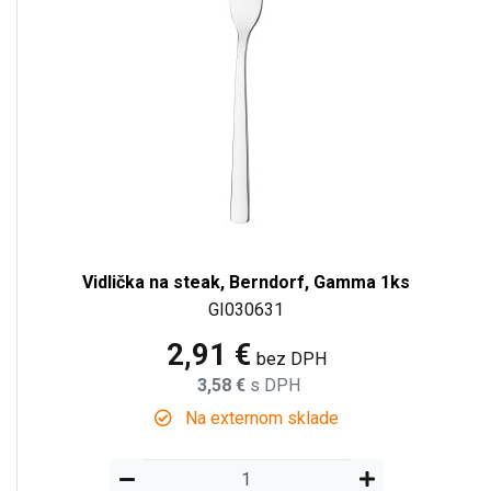
Vidlička na steak, Berndorf, Gamma 1ks
GI030631
2,91 €
bez DPH
3,58 €
s DPH
Na externom sklade