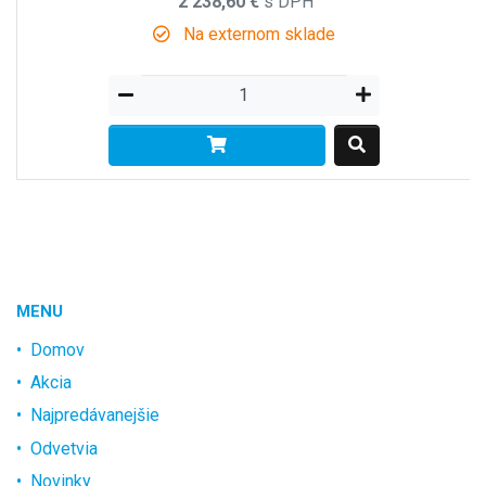
2 238,60 €
s DPH
Na externom sklade
MENU
Domov
Akcia
Najpredávanejšie
Odvetvia
Novinky