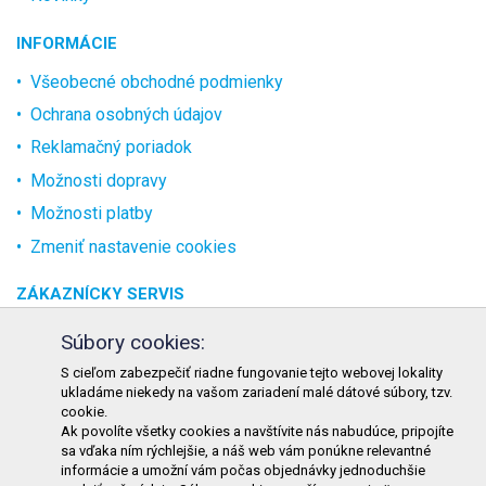
INFORMÁCIE
Všeobecné obchodné podmienky
Ochrana osobných údajov
Reklamačný poriadok
Možnosti dopravy
Možnosti platby
Zmeniť nastavenie cookies
ZÁKAZNÍCKY SERVIS
O spoločnosti
Súbory cookies:
Kontakt
S cieľom zabezpečiť riadne fungovanie tejto webovej lokality
ukladáme niekedy na vašom zariadení malé dátové súbory, tzv.
Odstúpenie od zmluvy online
cookie.
Ak povolíte všetky cookies a navštívite nás nabudúce, pripojíte
KONTAKT
sa vďaka ním rýchlejšie, a náš web vám ponúkne relevantné
informácie a umožní vám počas objednávky jednoduchšie
TURON GASTRO s.r.o.