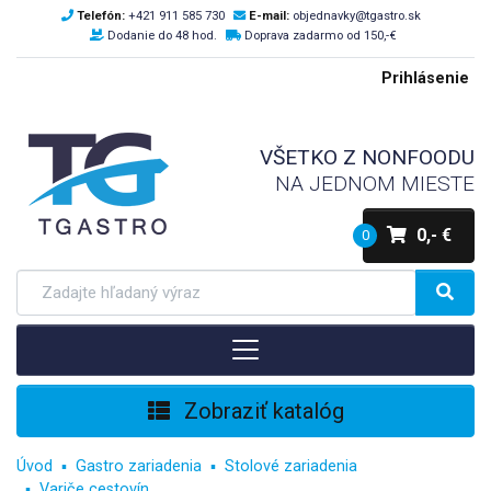
Telefón:
+421 911 585 730
E-mail:
objednavky@tgastro.sk
Dodanie do 48 hod.
Doprava zadarmo od 150,-€
Prihlásenie
VŠETKO Z NONFOODU
NA JEDNOM MIESTE
0,- €
0
Zobraziť katalóg
Úvod
Gastro zariadenia
Stolové zariadenia
Variče cestovín