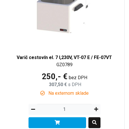
Varič cestovín el. 7 l,230V, VT-07 E / FE-07VT
GZ0789
250,- €
bez DPH
307,50 €
s DPH
Na externom sklade