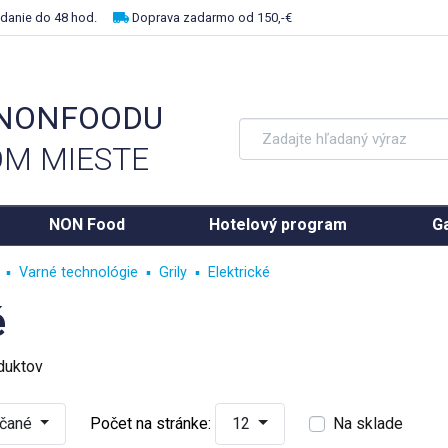
danie do 48 hod.
Doprava zadarmo od 150,-€
 NONFOODU
M MIESTE
NON Food
Hotelový program
Ga
Varné technológie
Grily
Elektrické
é
duktov
účané
Počet na stránke:
12
Na sklade