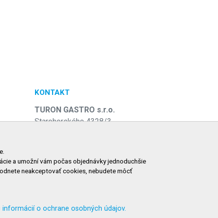
KONTAKT
TURON GASTRO s.r.o.
Starohorského 4328/3
031 01 Liptovský Mikuláš
e
Slovenská republika
e.
ormácie a umožní vám počas objednávky jednoduchšie
Telefón:
+421 911 585 730
zhodnete neakceptovať cookies, nebudete môcť
E-mail:
objednavky@tgastro.sk
 informácií o ochrane osobných údajov.