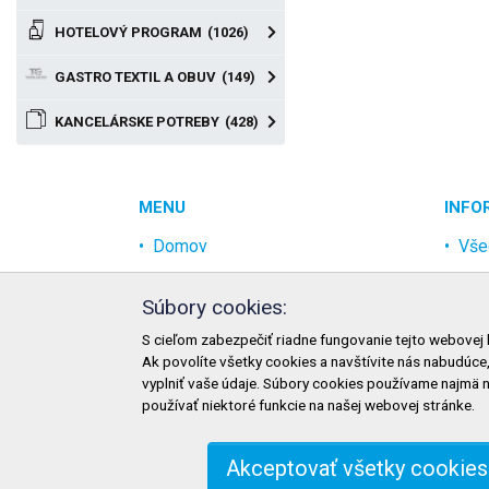
HOTELOVÝ PROGRAM
(1026)
GASTRO TEXTIL A OBUV
(149)
KANCELÁRSKE POTREBY
(428)
MENU
INFO
Domov
Vše
Akcia
Och
Súbory cookies:
Najpredávanejšie
Rek
S cieľom zabezpečiť riadne fungovanie tejto webovej 
Odvetvia
Mož
Ak povolíte všetky cookies a navštívite nás nabudúce
Novinky
Mož
vyplniť vaše údaje. Súbory cookies používame najmä 
používať niektoré funkcie na našej webovej stránke.
Zme
Akceptovať všetky cookies