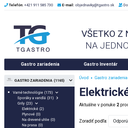
Telefón:
+421 911 585 730
E-mail:
objednavky@tgastro.sk
Do
VŠETKO Z
NA JEDNO
Gastro zariadenia
Gastro Inventár
Úvod
Gastro zariadenia
GASTRO ZARIADENIA
(1165)
Elektrick
Varné technológie
(173)
Sporáky a varidlá
(31)
Grily
(23)
Aktuálne v ponuke
2
pro
Elektrické
(2)
Plynové
(0)
Na drevené uhlie
(0)
Zoradiť podľa:
Odpor
Na prasa
(0)