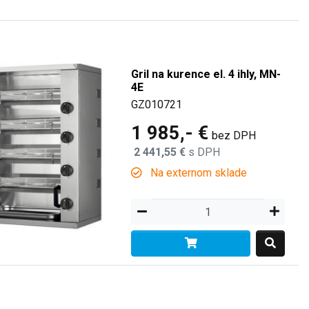
Gril na kurence el. 4 ihly, MN-
4E
GZ010721
1 985,- €
bez DPH
2 441,55 €
s DPH
Na externom sklade