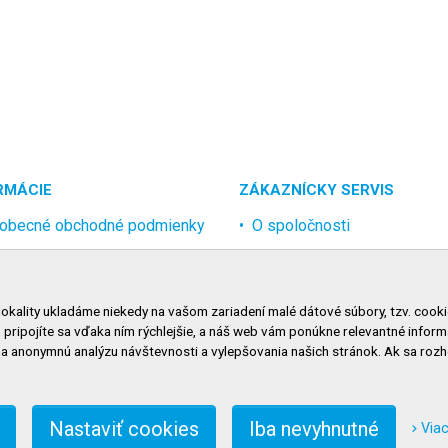
RMÁCIE
ZÁKAZNÍCKY SERVIS
obecné obchodné podmienky
O spoločnosti
rana osobných údajov
Kontakt
lamačný poriadok
Odstúpenie od zmluvy onlin
lokality ukladáme niekedy na vašom zariadení malé dátové súbory, tzv. cooki
nosti dopravy
, pripojíte sa vďaka ním rýchlejšie, a náš web vám ponúkne relevantné inf
nosti platby
na anonymnú analýzu návštevnosti a vylepšovania našich stránok. Ak sa ro
niť nastavenie cookies
Nastaviť cookies
Iba nevyhnutné
Viac