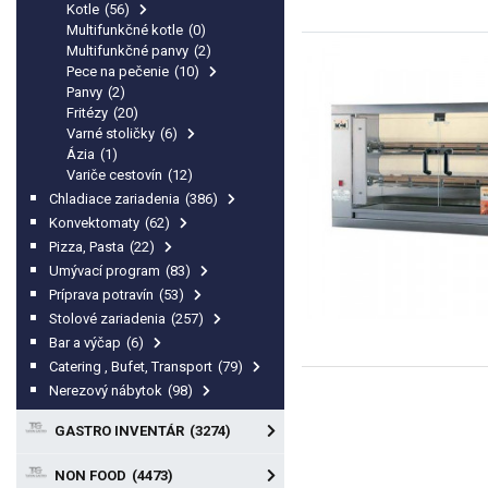
Kotle
(56)
Multifunkčné kotle
(0)
Multifunkčné panvy
(2)
Pece na pečenie
(10)
Panvy
(2)
Fritézy
(20)
Varné stoličky
(6)
Ázia
(1)
Variče cestovín
(12)
Chladiace zariadenia
(386)
Konvektomaty
(62)
Pizza, Pasta
(22)
Umývací program
(83)
Príprava potravín
(53)
Stolové zariadenia
(257)
Bar a výčap
(6)
Catering , Bufet, Transport
(79)
Nerezový nábytok
(98)
GASTRO INVENTÁR
(3274)
NON FOOD
(4473)