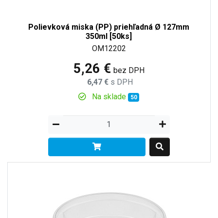
Polievková miska (PP) priehľadná Ø 127mm
350ml [50ks]
OM12202
5,26 €
bez DPH
6,47 €
s DPH
Na sklade
50