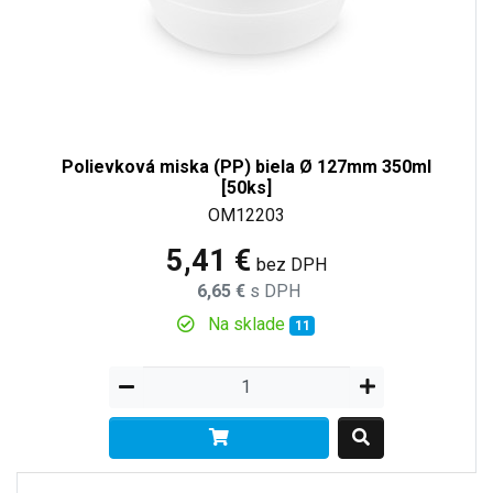
Polievková miska (PP) biela Ø 127mm 350ml
[50ks]
OM12203
5,41 €
bez DPH
6,65 €
s DPH
Na sklade
11