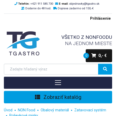
Telefón:
+421 911 585 730
E-mail:
objednavky@tgastro.sk
Dodanie do 48 hod.
Doprava zadarmo od 150,-€
Prihlásenie
VŠETKO Z NONFOODU
NA JEDNOM MIESTE
0,- €
0
Zobraziť katalóg
Úvod
NON Food
Obalový materiál
Zatavovací systém
Polievkové misky