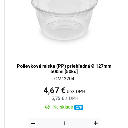
Polievková miska (PP) priehľadná Ø 127mm
500ml [50ks]
OM12204
4,67 €
bez DPH
5,75 €
s DPH
Na sklade
279