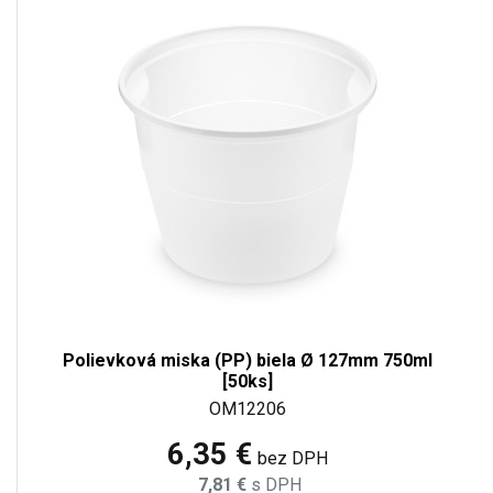
Polievková miska (PP) biela Ø 127mm 750ml
[50ks]
OM12206
6,35 €
bez DPH
7,81 €
s DPH