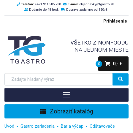
Telefón:
+421 911 585 730
E-mail:
objednavky@tgastro.sk
Dodanie do 48 hod.
Doprava zadarmo od 150,-€
Prihlásenie
VŠETKO Z NONFOODU
NA JEDNOM MIESTE
0,- €
0
Zobraziť katalóg
Úvod
Gastro zariadenia
Bar a výčap
Odštavovače