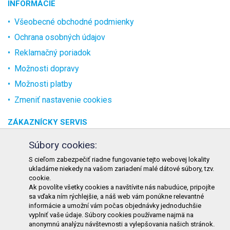
INFORMÁCIE
Všeobecné obchodné podmienky
Ochrana osobných údajov
Reklamačný poriadok
Možnosti dopravy
Možnosti platby
Zmeniť nastavenie cookies
ZÁKAZNÍCKY SERVIS
O spoločnosti
Súbory cookies:
Kontakt
S cieľom zabezpečiť riadne fungovanie tejto webovej lokality
ukladáme niekedy na vašom zariadení malé dátové súbory, tzv.
Odstúpenie od zmluvy online
cookie.
Ak povolíte všetky cookies a navštívite nás nabudúce, pripojíte
KONTAKT
sa vďaka ním rýchlejšie, a náš web vám ponúkne relevantné
informácie a umožní vám počas objednávky jednoduchšie
TURON GASTRO s.r.o.
vyplniť vaše údaje. Súbory cookies používame najmä na
Starohorského 4328/3
anonymnú analýzu návštevnosti a vylepšovania našich stránok.