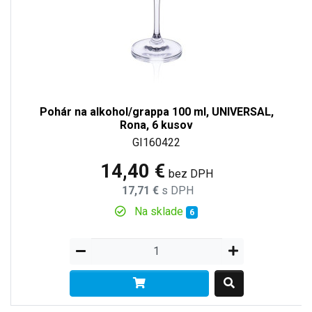
Pohár na alkohol/grappa 100 ml, UNIVERSAL,
Rona, 6 kusov
GI160422
14,40 €
bez DPH
17,71 €
s DPH
Na sklade
6