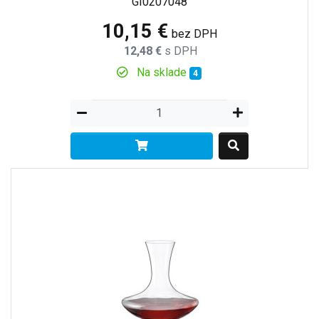
GI0207048
10,15 €
bez DPH
12,48 €
s DPH
Na sklade
4