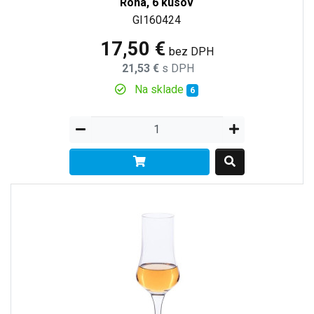
Rona, 6 kusov
GI160424
17,50 €
bez DPH
21,53 €
s DPH
Na sklade
6