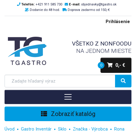
Telefón:
+421 911 585 730
E-mail:
objednavky@tgastro.sk
Dodanie do 48 hod.
Doprava zadarmo od 150,-€
Prihlásenie
VŠETKO Z NONFOODU
NA JEDNOM MIESTE
0,- €
0
Zobraziť katalóg
Úvod
Gastro Inventár
Sklo
Značka - Výrobca
Rona