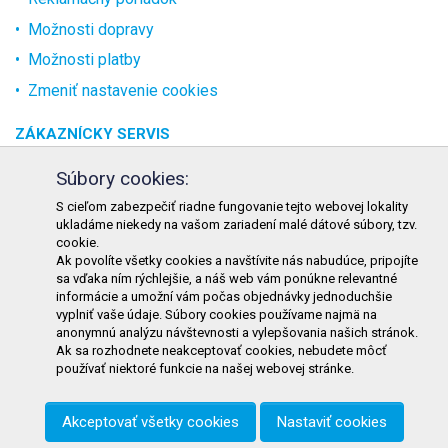
Možnosti dopravy
Možnosti platby
Zmeniť nastavenie cookies
ZÁKAZNÍCKY SERVIS
O spoločnosti
Súbory cookies:
Kontakt
S cieľom zabezpečiť riadne fungovanie tejto webovej lokality
ukladáme niekedy na vašom zariadení malé dátové súbory, tzv.
Odstúpenie od zmluvy online
cookie.
Ak povolíte všetky cookies a navštívite nás nabudúce, pripojíte
KONTAKT
sa vďaka ním rýchlejšie, a náš web vám ponúkne relevantné
informácie a umožní vám počas objednávky jednoduchšie
TURON GASTRO s.r.o.
vyplniť vaše údaje. Súbory cookies používame najmä na
Starohorského 4328/3
anonymnú analýzu návštevnosti a vylepšovania našich stránok.
Ak sa rozhodnete neakceptovať cookies, nebudete môcť
031 01 Liptovský Mikuláš
používať niektoré funkcie na našej webovej stránke.
Slovenská republika
Akceptovať všetky cookies
Nastaviť cookies
Telefón:
+421 911 585 730