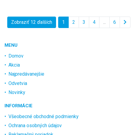
Zobraziť 12 ďalších
1
2
3
4
...
6
MENU
Domov
Akcia
Najpredávanejšie
Odvetvia
Novinky
INFORMÁCIE
Všeobecné obchodné podmienky
Ochrana osobných údajov
Reklamačný poriadok