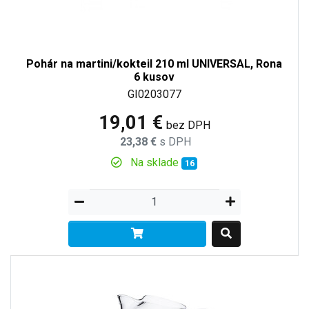
Pohár na martini/kokteil 210 ml UNIVERSAL, Rona
6 kusov
GI0203077
19,01 €
bez DPH
23,38 €
s DPH
Na sklade
16