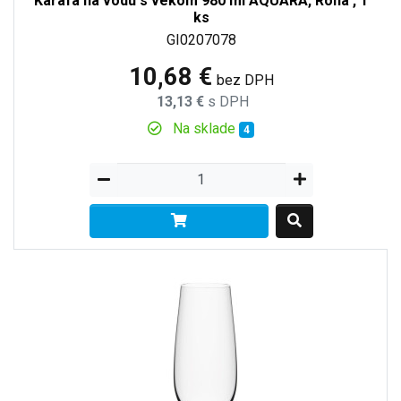
Karafa na vodu s vekom 980 ml AQUARA, Rona , 1
ks
GI0207078
10,68 €
bez DPH
13,13 €
s DPH
Na sklade
4