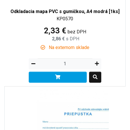
Odkladacia mapa PVC s gumičkou, A4 modrá [1ks]
KP0570
2,33 €
bez DPH
2,86 €
s DPH
Na externom sklade