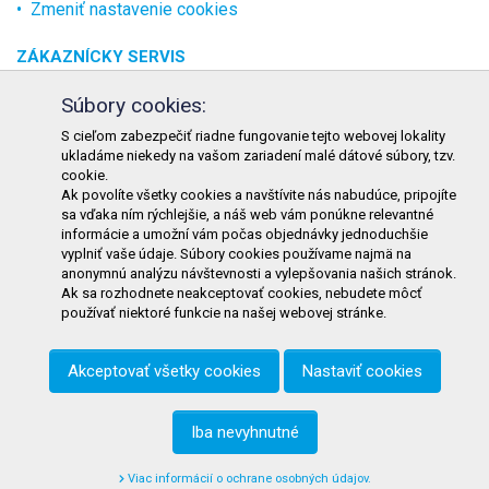
Zmeniť nastavenie cookies
ZÁKAZNÍCKY SERVIS
O spoločnosti
Súbory cookies:
Kontakt
S cieľom zabezpečiť riadne fungovanie tejto webovej lokality
ukladáme niekedy na vašom zariadení malé dátové súbory, tzv.
Odstúpenie od zmluvy online
cookie.
Ak povolíte všetky cookies a navštívite nás nabudúce, pripojíte
KONTAKT
sa vďaka ním rýchlejšie, a náš web vám ponúkne relevantné
informácie a umožní vám počas objednávky jednoduchšie
TURON GASTRO s.r.o.
vyplniť vaše údaje. Súbory cookies používame najmä na
Starohorského 4328/3
anonymnú analýzu návštevnosti a vylepšovania našich stránok.
Ak sa rozhodnete neakceptovať cookies, nebudete môcť
031 01 Liptovský Mikuláš
používať niektoré funkcie na našej webovej stránke.
Slovenská republika
Akceptovať všetky cookies
Nastaviť cookies
Telefón:
+421 911 585 730
E-mail:
objednavky@tgastro.sk
Iba nevyhnutné
Viac informácií o ochrane osobných údajov.
© 2021
tgastro.sk
- developed by
creative solution