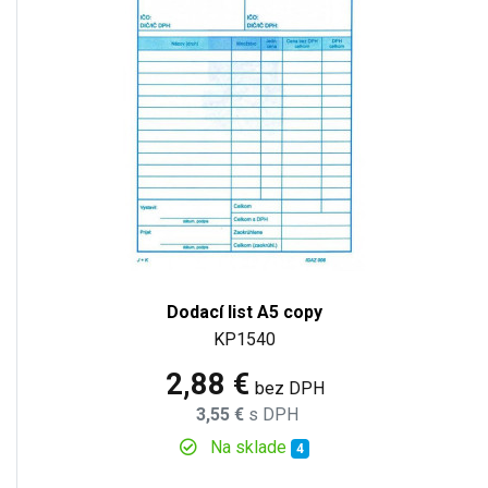
Dodací list A5 copy
KP1540
2,88 €
bez DPH
3,55 €
s DPH
Na sklade
4