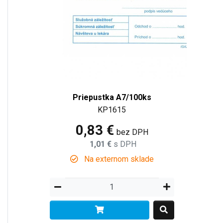
Priepustka A7/100ks
KP1615
0,83 €
bez DPH
1,01 €
s DPH
Na externom sklade