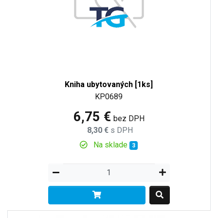
Kniha ubytovaných [1ks]
KP0689
6,75 €
bez DPH
8,30 €
s DPH
Na sklade
3