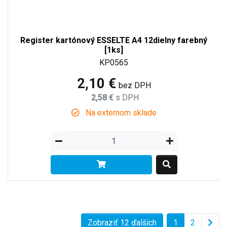
Register kartónový ESSELTE A4 12dielny farebný
[1ks]
KP0565
2,10 €
bez DPH
2,58 €
s DPH
Na externom sklade
Zobraziť 12 ďalších
1
2