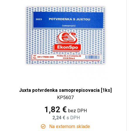
Juxta potvrdenka samoprepisovacia [1ks]
KP5607
1,82 €
bez DPH
2,24 €
s DPH
Na externom sklade