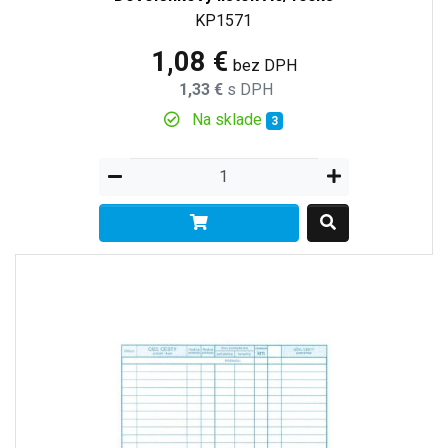
KP1571
1,08 €
bez DPH
1,33 €
s DPH
Na sklade
3