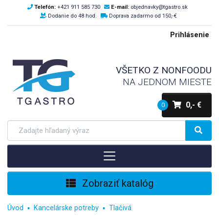
Telefón:
+421 911 585 730
E-mail:
objednavky@tgastro.sk
Dodanie do 48 hod.
Doprava zadarmo od 150,-€
Prihlásenie
VŠETKO Z NONFOODU
NA JEDNOM MIESTE
0,- €
0
Zobraziť katalóg
Úvod
Kancelárske potreby
Tlačivá