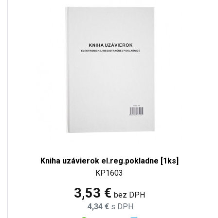
Kniha uzávierok el.reg.pokladne [1ks]
KP1603
3,53 €
bez DPH
4,34 €
s DPH