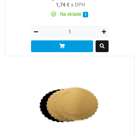
1,74 €
s DPH
Na sklade
1