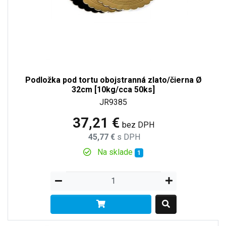
Podložka pod tortu obojstranná zlato/čierna Ø
32cm [10kg/cca 50ks]
JR9385
37,21 €
bez DPH
45,77 €
s DPH
Na sklade
1