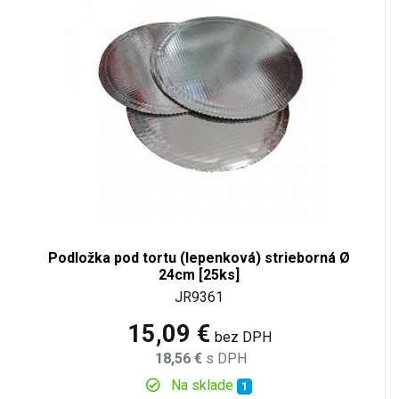
Podložka pod tortu (lepenková) strieborná Ø
24cm [25ks]
JR9361
15,09 €
bez DPH
18,56 €
s DPH
Na sklade
1