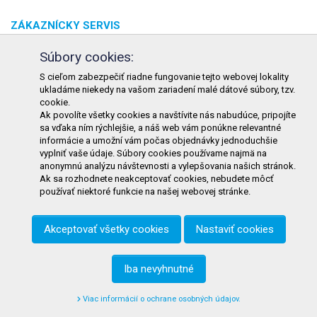
ZÁKAZNÍCKY SERVIS
O spoločnosti
Súbory cookies:
Kontakt
S cieľom zabezpečiť riadne fungovanie tejto webovej lokality
ukladáme niekedy na vašom zariadení malé dátové súbory, tzv.
Odstúpenie od zmluvy online
cookie.
Ak povolíte všetky cookies a navštívite nás nabudúce, pripojíte
KONTAKT
sa vďaka ním rýchlejšie, a náš web vám ponúkne relevantné
informácie a umožní vám počas objednávky jednoduchšie
TURON GASTRO s.r.o.
vyplniť vaše údaje. Súbory cookies používame najmä na
Starohorského 4328/3
anonymnú analýzu návštevnosti a vylepšovania našich stránok.
Ak sa rozhodnete neakceptovať cookies, nebudete môcť
031 01 Liptovský Mikuláš
používať niektoré funkcie na našej webovej stránke.
Slovenská republika
Akceptovať všetky cookies
Nastaviť cookies
Telefón:
+421 911 585 730
E-mail:
objednavky@tgastro.sk
Iba nevyhnutné
Viac informácií o ochrane osobných údajov.
© 2021
tgastro.sk
- developed by
creative solution