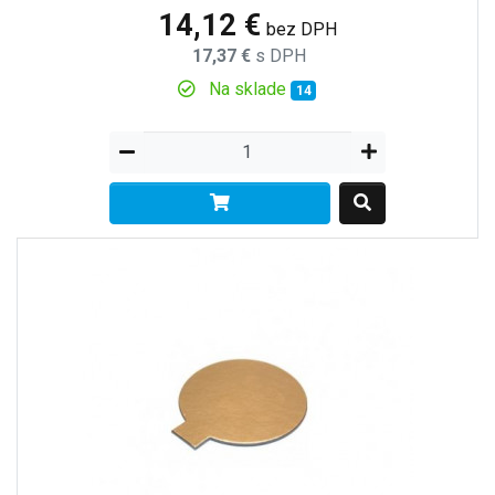
14,12 €
bez DPH
17,37 €
s DPH
Na sklade
14