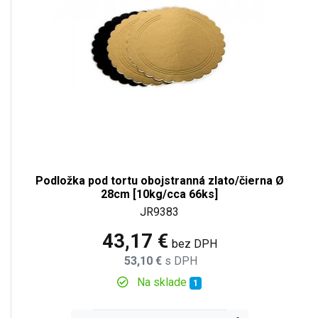
Podložka pod tortu obojstranná zlato/čierna Ø
28cm [10kg/cca 66ks]
JR9383
43,17 €
bez DPH
53,10 €
s DPH
Na sklade
1