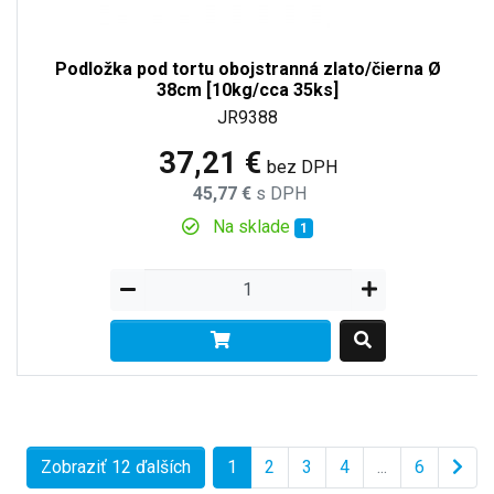
Podložka pod tortu obojstranná zlato/čierna Ø
38cm [10kg/cca 35ks]
JR9388
37,21 €
bez DPH
45,77 €
s DPH
Na sklade
1
Zobraziť 12 ďalších
1
2
3
4
...
6