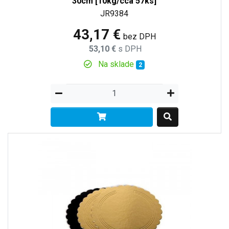
30cm [10kg/cca 57ks]
JR9384
43,17 €
bez DPH
53,10 €
s DPH
Na sklade
2