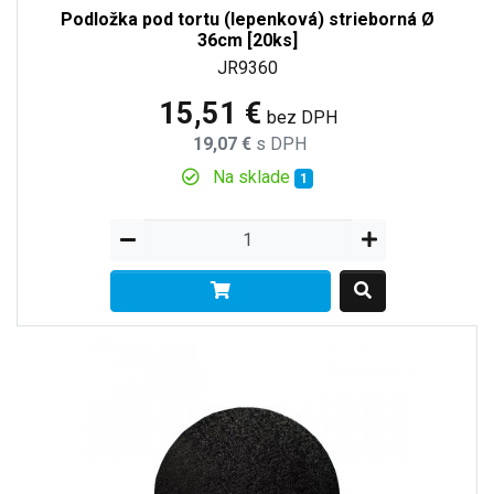
Podložka pod tortu (lepenková) strieborná Ø
36cm [20ks]
JR9360
15,51 €
bez DPH
19,07 €
s DPH
Na sklade
1