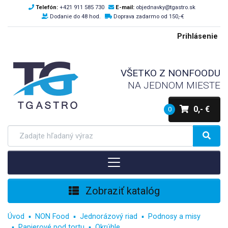
Telefón:
+421 911 585 730
E-mail:
objednavky@tgastro.sk
Dodanie do 48 hod.
Doprava zadarmo od 150,-€
Prihlásenie
VŠETKO Z NONFOODU
NA JEDNOM MIESTE
0,- €
0
Zobraziť katalóg
Úvod
NON Food
Jednorázový riad
Podnosy a misy
Papierové pod tortu
Okrúhle