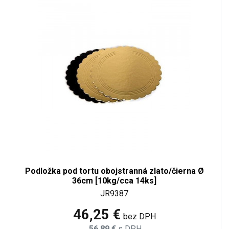
Podložka pod tortu obojstranná zlato/čierna Ø
36cm [10kg/cca 14ks]
JR9387
46,25 €
bez DPH
56,89 €
s DPH