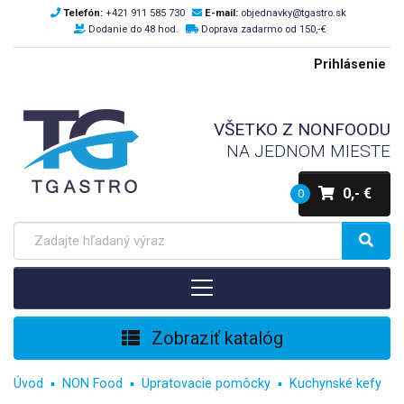
Telefón:
+421 911 585 730
E-mail:
objednavky@tgastro.sk
Dodanie do 48 hod.
Doprava zadarmo od 150,-€
Prihlásenie
VŠETKO Z NONFOODU
NA JEDNOM MIESTE
0,- €
0
Zobraziť katalóg
Úvod
NON Food
Upratovacie pomôcky
Kuchynské kefy