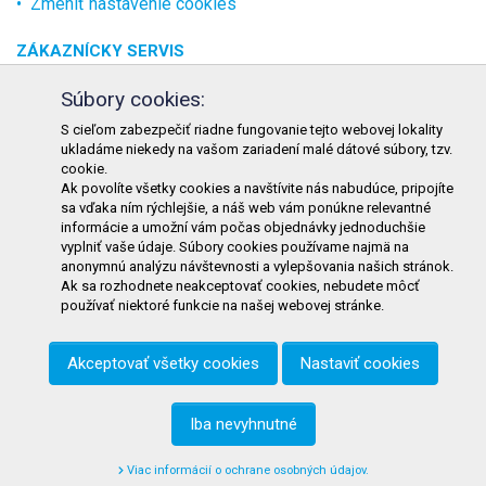
Zmeniť nastavenie cookies
ZÁKAZNÍCKY SERVIS
O spoločnosti
Súbory cookies:
Kontakt
S cieľom zabezpečiť riadne fungovanie tejto webovej lokality
ukladáme niekedy na vašom zariadení malé dátové súbory, tzv.
Odstúpenie od zmluvy online
cookie.
Ak povolíte všetky cookies a navštívite nás nabudúce, pripojíte
KONTAKT
sa vďaka ním rýchlejšie, a náš web vám ponúkne relevantné
informácie a umožní vám počas objednávky jednoduchšie
TURON GASTRO s.r.o.
vyplniť vaše údaje. Súbory cookies používame najmä na
Starohorského 4328/3
anonymnú analýzu návštevnosti a vylepšovania našich stránok.
Ak sa rozhodnete neakceptovať cookies, nebudete môcť
031 01 Liptovský Mikuláš
používať niektoré funkcie na našej webovej stránke.
Slovenská republika
Akceptovať všetky cookies
Nastaviť cookies
Telefón:
+421 911 585 730
E-mail:
objednavky@tgastro.sk
Iba nevyhnutné
Viac informácií o ochrane osobných údajov.
© 2021
tgastro.sk
- developed by
creative solution