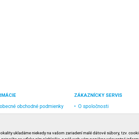
RMÁCIE
ZÁKAZNÍCKY SERVIS
obecné obchodné podmienky
O spoločnosti
rana osobných údajov
Kontakt
lamačný poriadok
Odstúpenie od zmluvy onlin
lokality ukladáme niekedy na vašom zariadení malé dátové súbory, tzv. cooki
nosti dopravy