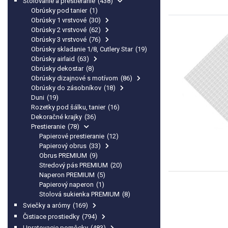
Stolovanie a prestieranie
(438)
Obrúsky pod tanier
(1)
Obrúsky 1 vrstvové
(30)
Obrúsky 2 vrstvové
(62)
Obrúsky 3 vrstvové
(76)
Obrúsky skladanie 1/8, Cutlery Star
(19)
Obrúsky airlaid
(63)
Obrúsky dekostar
(8)
Obrúsky dizajnové s motívom
(86)
Obrúsky do zásobníkov
(18)
Duni
(19)
Rozetky pod šálku, tanier
(16)
Dekoračné krajky
(36)
Prestieranie
(78)
Papierové prestieranie
(12)
Papierový obrus
(33)
Obrus PREMIUM
(9)
Stredový pás PREMIUM
(20)
Naperon PREMIUM
(5)
Papierový naperon
(1)
Stolová sukienka PREMIUM
(8)
Sviečky a arómy
(169)
Čistiace prostiedky
(794)
Upratovacie pomôcky
(483)