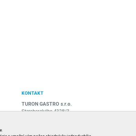
KONTAKT
TURON GASTRO s.r.o.
Starohorského 4328/3
031 01 Liptovský Mikuláš
e
Slovenská republika
e.