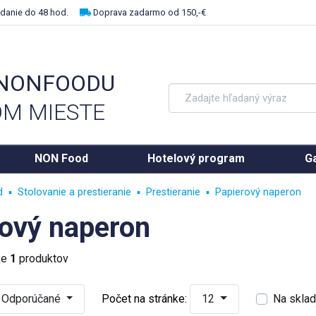
danie do 48 hod.
Doprava zadarmo od 150,-€
 NONFOODU
M MIESTE
NON Food
Hotelový program
Ga
d
Stolovanie a prestieranie
Prestieranie
Papierový naperon
ový naperon
ke
1
produktov
Odporúčané
Počet na stránke:
12
Na skla