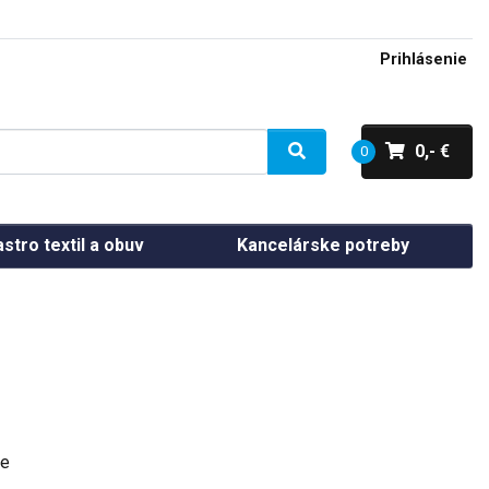
Prihlásenie
0,- €
0
stro textil a obuv
Kancelárske potreby
de