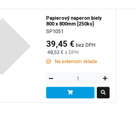
Papierový naperon biely
800 x 800mm [250ks]
SP1051
39,45 €
bez DPH
48,52 €
s DPH
Na externom sklade