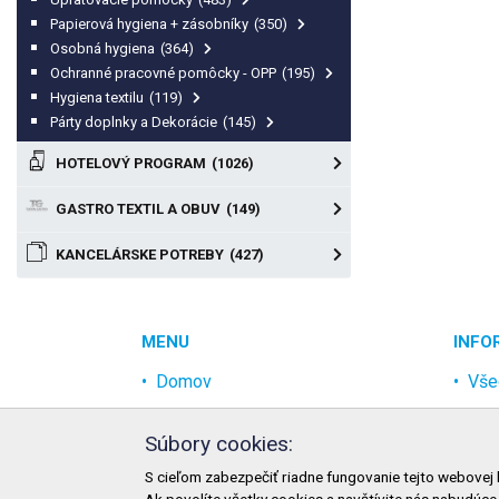
Papierová hygiena + zásobníky
(350)
Osobná hygiena
(364)
Ochranné pracovné pomôcky - OPP
(195)
Hygiena textilu
(119)
Párty doplnky a Dekorácie
(145)
HOTELOVÝ PROGRAM
(1026)
GASTRO TEXTIL A OBUV
(149)
KANCELÁRSKE POTREBY
(427)
MENU
INFO
Domov
Vše
Akcia
Och
Súbory cookies:
Najpredávanejšie
Rek
S cieľom zabezpečiť riadne fungovanie tejto webovej 
Odvetvia
Mož