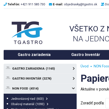
Telefón:
+421 911 585 730
E-mail:
objednavky@tgastro.sk
Do
VŠETKO Z
NA JEDNO
Gastro zariadenia
Gastro Inventár
Úvod
NON Foo
GASTRO ZARIADENIA
(1165)
Papier
GASTRO INVENTÁR
(3274)
NON FOOD
(4514)
Aktuálne v ponu
Jednorázový riad
(603)
Zoradiť podľa:
Obalový materiál
(1093)