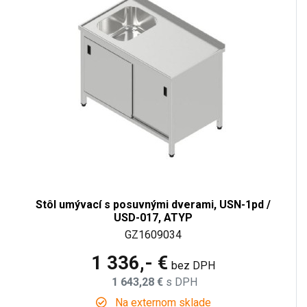
Stôl umývací s posuvnými dverami, USN-1pd /
USD-017, ATYP
GZ1609034
1 336,- €
bez DPH
1 643,28 €
s DPH
Na externom sklade