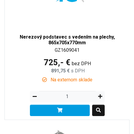
Nerezový podstavec s vedením na plechy,
865x705x770mm
GZ1609041
725,- €
bez DPH
891,75 €
s DPH
Na externom sklade