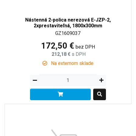
Nástenná 2-polica nerezová E-JZP-2,
2xprestaviteľná, 1800x300mm
GZ1609037
172,50 €
bez DPH
212,18 €
s DPH
Na externom sklade