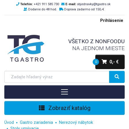
Telefón:
+421 911 585 730
E-mail:
objednavky@tgastro.sk
Dodanie do 48 hod.
Doprava zadarmo od 150,-€
Prihlásenie
VŠETKO Z NONFOODU
NA JEDNOM MIESTE
0,- €
0
Zobraziť katalóg
Úvod
Gastro zariadenia
Nerezový nábytok
Stoly umývacie