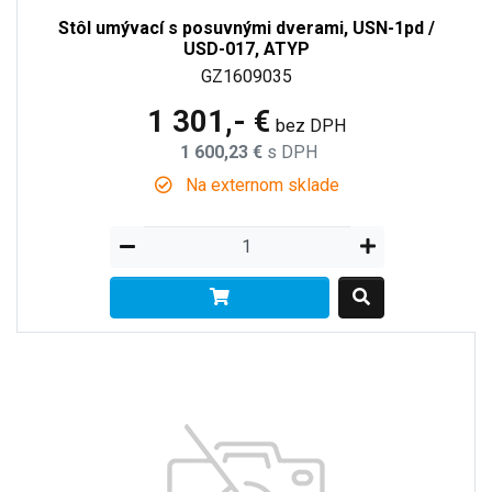
Stôl umývací s posuvnými dverami, USN-1pd /
USD-017, ATYP
GZ1609035
1 301,- €
bez DPH
1 600,23 €
s DPH
Na externom sklade