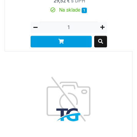
29,52 €
s DPH
Na sklade
1