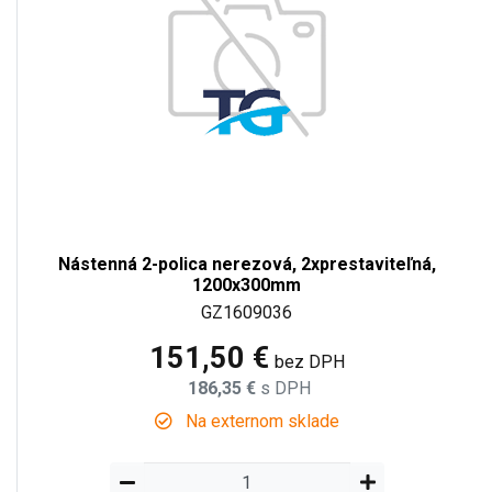
Nástenná 2-polica nerezová, 2xprestaviteľná,
1200x300mm
GZ1609036
151,50 €
bez DPH
186,35 €
s DPH
Na externom sklade