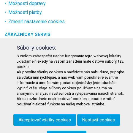
Možnosti dopravy
Možnosti platby
Zmeniť nastavenie cookies
ZÁKAZNÍCKY SERVIS
O spoločnosti
Súbory cookies:
Kontakt
S cieľom zabezpečiť riadne fungovanie tejto webovej lokality
ukladáme niekedy na vašom zariadení malé dátové súbory, tzv.
Odstúpenie od zmluvy online
cookie.
Ak povolíte všetky cookies a navštívite nás nabudúce, pripojíte
KONTAKT
sa vďaka ním rýchlejšie, a náš web vám ponúkne relevantné
informácie a umožní vám počas objednávky jednoduchšie
TURON GASTRO s.r.o.
vyplniť vaše údaje. Súbory cookies používame najmä na
Starohorského 4328/3
anonymnú analýzu návštevnosti a vylepšovania našich stránok.
Ak sa rozhodnete neakceptovať cookies, nebudete môcť
031 01 Liptovský Mikuláš
používať niektoré funkcie na našej webovej stránke.
Slovenská republika
Akceptovať všetky cookies
Nastaviť cookies
Telefón:
+421 911 585 730
E-mail:
objednavky@tgastro.sk