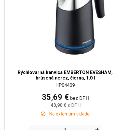
Rýchlovarná kanvica EMBERTON EVESHAM,
brúsená nerez, čierna, 1.0 l
HP04409
35,69 €
bez DPH
43,90 €
s DPH
Na externom sklade