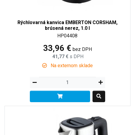
Rýchlovarná kanvica EMBERTON CORSHAM,
brúsená nerez, 1.0 l
HP04408
33,96 €
bez DPH
41,77 €
s DPH
Na externom sklade