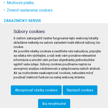
Možnosti platby
Zmeniť nastavenie cookies
ZÁKAZNÍCKY SERVIS
O spoločnosti
Súbory cookies:
Kontakt
S cieľom zabezpečiť riadne fungovanie tejto webovej lokality
ukladáme niekedy na vašom zariadení malé dátové súbory, tzv.
Odstúpenie od zmluvy online
cookie.
Ak povolíte všetky cookies a navštívite nás nabudúce, pripojíte
KONTAKT
sa vďaka ním rýchlejšie, a náš web vám ponúkne relevantné
informácie a umožní vám počas objednávky jednoduchšie
TURON GASTRO s.r.o.
vyplniť vaše údaje. Súbory cookies používame najmä na
Starohorského 4328/3
anonymnú analýzu návštevnosti a vylepšovania našich stránok.
Ak sa rozhodnete neakceptovať cookies, nebudete môcť
031 01 Liptovský Mikuláš
používať niektoré funkcie na našej webovej stránke.
Slovenská republika
Akceptovať všetky cookies
Nastaviť cookies
Telefón:
+421 911 585 730
E-mail:
objednavky@tgastro.sk
Iba nevyhnutné