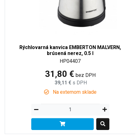
Rýchlovarná kanvica EMBERTON MALVERN,
brúsená nerez, 0.5 l
HP04407
31,80 €
bez DPH
39,11 €
s DPH
Na externom sklade