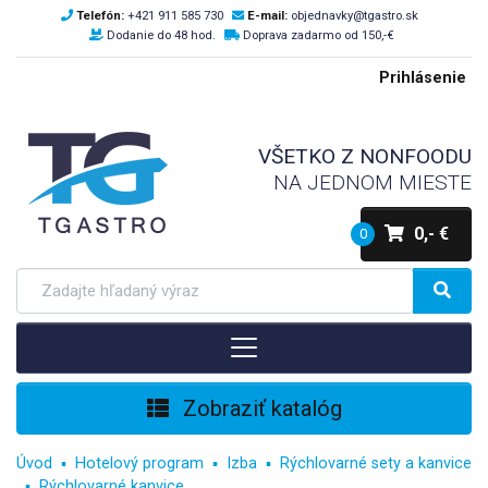
Telefón:
+421 911 585 730
E-mail:
objednavky@tgastro.sk
Dodanie do 48 hod.
Doprava zadarmo od 150,-€
Prihlásenie
VŠETKO Z NONFOODU
NA JEDNOM MIESTE
0,- €
0
Zobraziť katalóg
Úvod
Hotelový program
Izba
Rýchlovarné sety a kanvice
Rýchlovarné kanvice