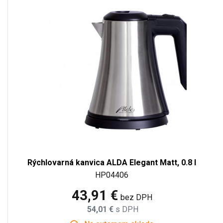
Rýchlovarná kanvica ALDA Elegant Matt, 0.8 l
HP04406
43,91 €
bez DPH
54,01 €
s DPH