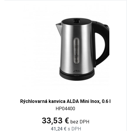
Rýchlovarná kanvica ALDA Mini Inox, 0.6 l
HP04400
33,53 €
bez DPH
41,24 €
s DPH