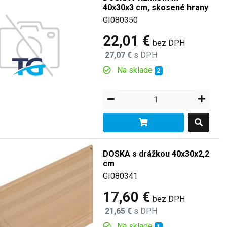
40x30x3 cm, skosené hrany
GI080350
22,01 €
bez DPH
27,07 €
s DPH
Na sklade
2
DOSKA s drážkou 40x30x2,2
cm
GI080341
17,60 €
bez DPH
21,65 €
s DPH
Na sklade