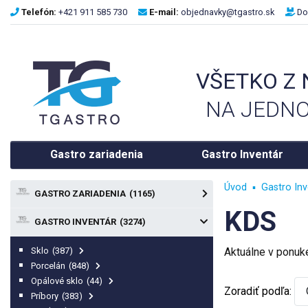
Telefón:
+421 911 585 730
E-mail:
objednavky@tgastro.sk
Do
VŠETKO Z
NA JEDNO
Gastro zariadenia
Gastro Inventár
Úvod
Gastro Inv
GASTRO ZARIADENIA
(1165)
KDS
GASTRO INVENTÁR
(3274)
Sklo
(387)
Aktuálne v ponu
Porcelán
(848)
Opálové sklo
(44)
Zoradiť podľa:
Príbory
(383)