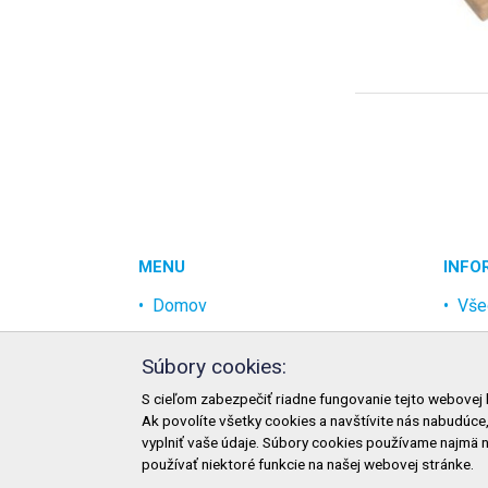
MENU
INFO
Domov
Vše
Akcia
Och
Súbory cookies:
Najpredávanejšie
Rek
S cieľom zabezpečiť riadne fungovanie tejto webovej 
Odvetvia
Mož
Ak povolíte všetky cookies a navštívite nás nabudúce
Novinky
Mož
vyplniť vaše údaje. Súbory cookies používame najmä 
používať niektoré funkcie na našej webovej stránke.
Zme