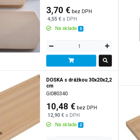
3,70 €
bez DPH
4,55 €
s DPH
Na sklade
5
DOSKA s drážkou 30x20x2,2
cm
GI080340
10,48 €
bez DPH
12,90 €
s DPH
Na sklade
2