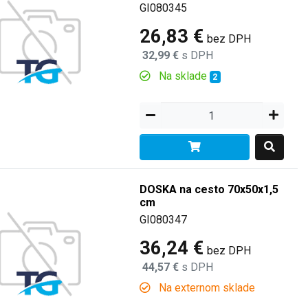
GI080345
26,83 €
bez DPH
32,99 €
s DPH
Na sklade
2
DOSKA na cesto 70x50x1,5
cm
GI080347
36,24 €
bez DPH
44,57 €
s DPH
Na externom sklade