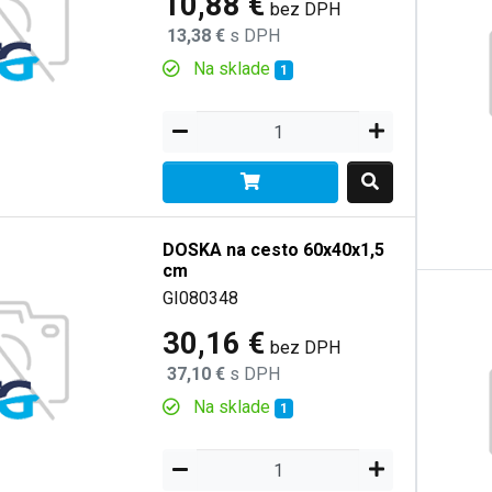
10,88 €
bez DPH
13,38 €
s DPH
Na sklade
1
DOSKA na cesto 60x40x1,5
cm
GI080348
30,16 €
bez DPH
37,10 €
s DPH
Na sklade
1