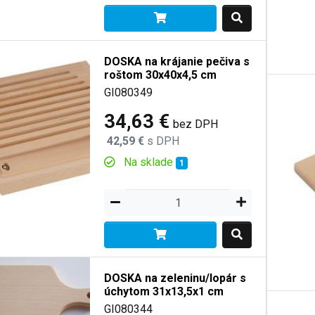
DOSKA na krájanie pečiva s
roštom 30x40x4,5 cm
GI080349
34,63 €
bez DPH
42,59 €
s DPH
Na sklade
1
DOSKA na zeleninu/lopár s
úchytom 31x13,5x1 cm
GI080344