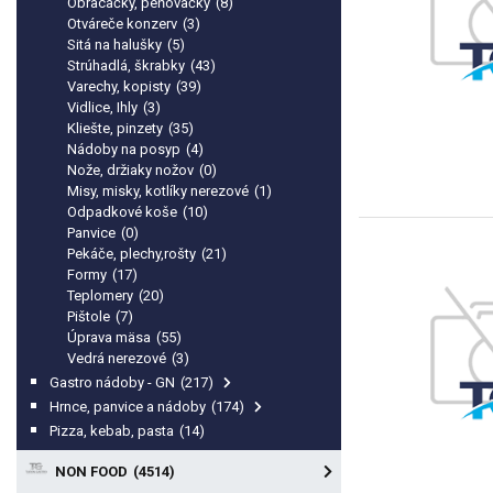
Obracačky, peňovačky
(8)
Otváreče konzerv
(3)
Sitá na halušky
(5)
Strúhadlá, škrabky
(43)
Varechy, kopisty
(39)
Vidlice, Ihly
(3)
Kliešte, pinzety
(35)
Nádoby na posyp
(4)
Nože, držiaky nožov
(0)
Misy, misky, kotlíky nerezové
(1)
Odpadkové koše
(10)
Panvice
(0)
Pekáče, plechy,rošty
(21)
Formy
(17)
Teplomery
(20)
Pištole
(7)
Úprava mäsa
(55)
Vedrá nerezové
(3)
Gastro nádoby - GN
(217)
Hrnce, panvice a nádoby
(174)
Pizza, kebab, pasta
(14)
NON FOOD
(4514)