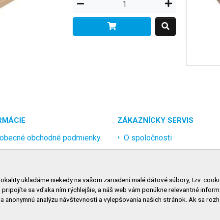
RMÁCIE
ZÁKAZNÍCKY SERVIS
obecné obchodné podmienky
O spoločnosti
rana osobných údajov
Kontakt
lamačný poriadok
Odstúpenie od zmluvy onlin
lokality ukladáme niekedy na vašom zariadení malé dátové súbory, tzv. cooki
nosti dopravy
, pripojíte sa vďaka ním rýchlejšie, a náš web vám ponúkne relevantné inf
nosti platby
na anonymnú analýzu návštevnosti a vylepšovania našich stránok. Ak sa ro
niť nastavenie cookies