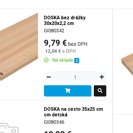
DOSKA bez drážky
30x20x2,2 cm
GI080342
9,79 €
bez DPH
12,04 €
s DPH
Na sklade
2
DOSKA na cesto 35x25 cm
cm detská
GI080346