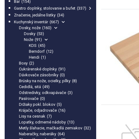
Bar
(154)
Gastro doplnky, stolovanie a bufet
(337)
Značenie, jedálne lístky
(34)
Kuchynský inventár
(667)
Dosky, nože
(160)
Dosky
(53)
Nože
(91)
KDS
(45)
Berndorf
(12)
Hendi
(1)
Boxy
(2)
Cukrárenské doplnky
(91)
Dávkovače zásobníky
(0)
Brúsky na nože, ocielky, pílky
(8)
Cedidlá, sitá
(49)
Odstredivky, odkvapávače
(3)
Pasírovače
(0)
Držiaky pokl. blokov
(5)
Krájače, odjadrovače
(16)
Lisy na cesnak
(7)
Lopatky, odmerné nádoby
(13)
Metly šlahacie, mačkadlá zemiakov
(32)
Naberačky, naberáky
(64)