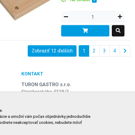
1
Zobraziť 12 ďalších
1
2
3
4
KONTAKT
TURON GASTRO s.r.o.
Starohorského 4328/3
031 01 Liptovský Mikuláš
e
Slovenská republika
e.
ormácie a umožní vám počas objednávky jednoduchšie
Telefón:
+421 911 585 730
zhodnete neakceptovať cookies, nebudete môcť
E-mail:
objednavky@tgastro.sk