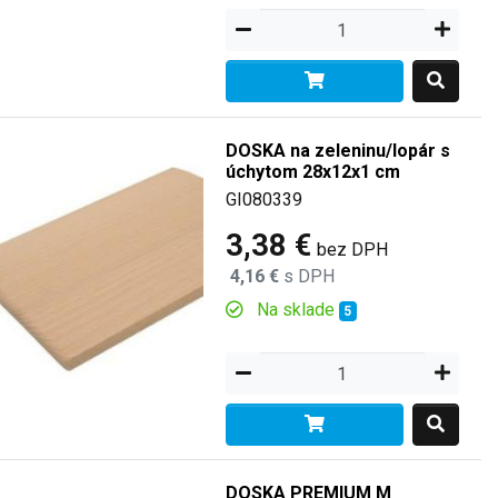
DOSKA na zeleninu/lopár s
úchytom 28x12x1 cm
GI080339
3,38 €
bez DPH
4,16 €
s DPH
Na sklade
5
DOSKA PREMIUM M