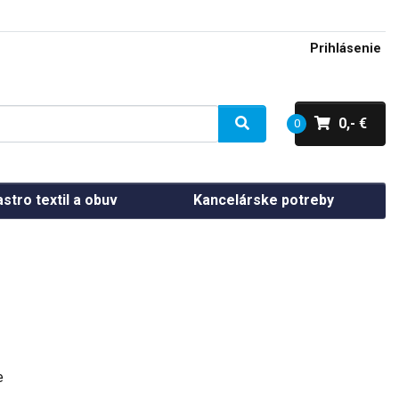
Prihlásenie
0,- €
0
stro textil a obuv
Kancelárske potreby
e