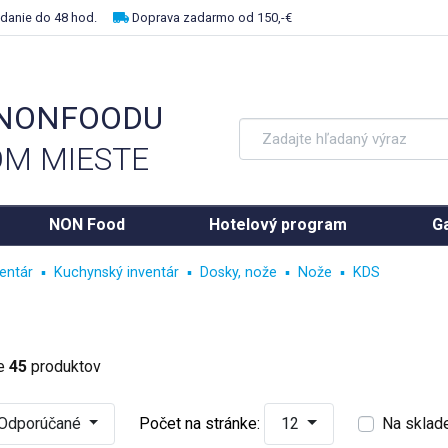
danie do 48 hod.
Doprava zadarmo od 150,-€
 NONFOODU
M MIESTE
NON Food
Hotelový program
Ga
entár
Kuchynský inventár
Dosky, nože
Nože
KDS
ke
45
produktov
Odporúčané
Počet na stránke:
12
Na sklad