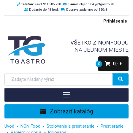
Telefón:
+421 911 585 730
E-mail:
objednavky@tgastro.sk
Dodanie do 48 hod.
Doprava zadarmo od 150,-€
Prihlásenie
VŠETKO Z NONFOODU
NA JEDNOM MIESTE
0,- €
0
Zobraziť katalóg
Úvod
NON Food
Stolovanie a prestieranie
Prestieranie
Papierový obrus
Rolovaný