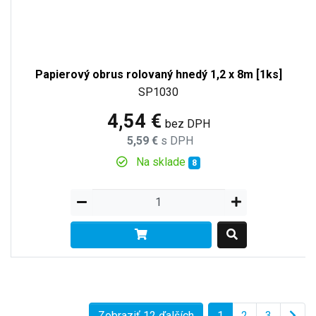
Papierový obrus rolovaný hnedý 1,2 x 8m [1ks]
SP1030
4,54 €
bez DPH
5,59 €
s DPH
Na sklade
8
Zobraziť 12 ďalších
1
2
3