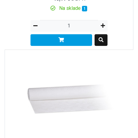
Na sklade
1