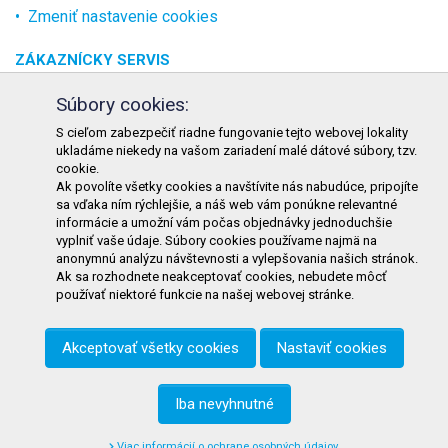
Zmeniť nastavenie cookies
ZÁKAZNÍCKY SERVIS
O spoločnosti
Súbory cookies:
Kontakt
S cieľom zabezpečiť riadne fungovanie tejto webovej lokality
ukladáme niekedy na vašom zariadení malé dátové súbory, tzv.
Odstúpenie od zmluvy online
cookie.
Ak povolíte všetky cookies a navštívite nás nabudúce, pripojíte
KONTAKT
sa vďaka ním rýchlejšie, a náš web vám ponúkne relevantné
informácie a umožní vám počas objednávky jednoduchšie
TURON GASTRO s.r.o.
vyplniť vaše údaje. Súbory cookies používame najmä na
Starohorského 4328/3
anonymnú analýzu návštevnosti a vylepšovania našich stránok.
Ak sa rozhodnete neakceptovať cookies, nebudete môcť
031 01 Liptovský Mikuláš
používať niektoré funkcie na našej webovej stránke.
Slovenská republika
Akceptovať všetky cookies
Nastaviť cookies
Telefón:
+421 911 585 730
E-mail:
objednavky@tgastro.sk
Iba nevyhnutné
Viac informácií o ochrane osobných údajov.