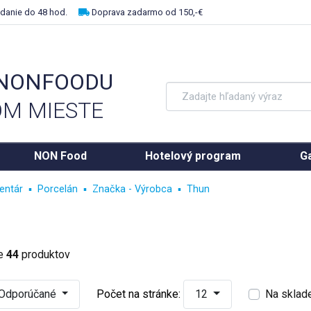
danie do 48 hod.
Doprava zadarmo od 150,-€
 NONFOODU
M MIESTE
NON Food
Hotelový program
Ga
entár
Porcelán
Značka - Výrobca
Thun
ke
44
produktov
Odporúčané
Počet na stránke:
12
Na sklad