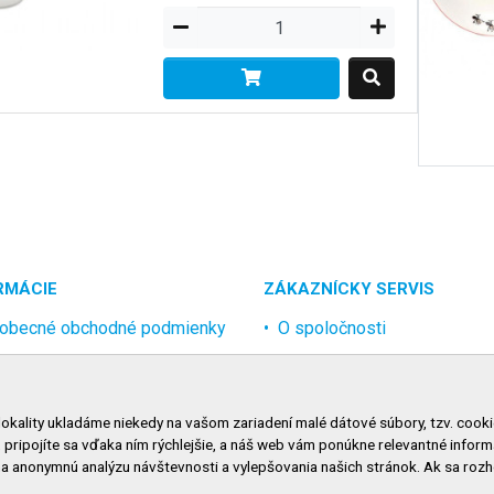
RMÁCIE
ZÁKAZNÍCKY SERVIS
obecné obchodné podmienky
O spoločnosti
rana osobných údajov
Kontakt
lamačný poriadok
Odstúpenie od zmluvy onlin
lokality ukladáme niekedy na vašom zariadení malé dátové súbory, tzv. cooki
nosti dopravy
, pripojíte sa vďaka ním rýchlejšie, a náš web vám ponúkne relevantné inf
nosti platby
na anonymnú analýzu návštevnosti a vylepšovania našich stránok. Ak sa ro