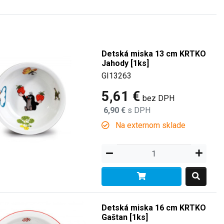
Detská miska 13 cm KRTKO
Jahody [1ks]
GI13263
5,61 €
bez DPH
6,90 €
s DPH
Na externom sklade
Detská miska 16 cm KRTKO
Gaštan [1ks]