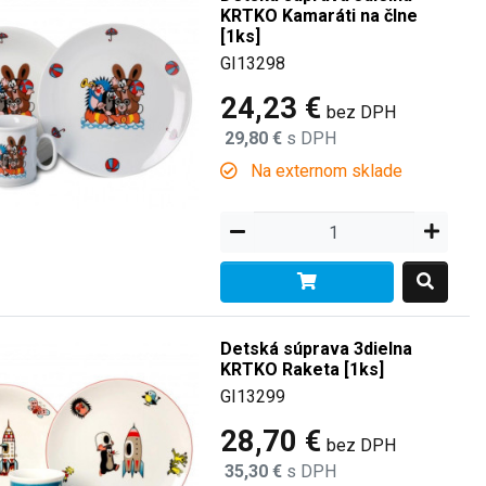
KRTKO Kamaráti na člne
[1ks]
GI13298
24,23 €
bez DPH
29,80 €
s DPH
Na externom sklade
Detská súprava 3dielna
KRTKO Raketa [1ks]
GI13299
28,70 €
bez DPH
35,30 €
s DPH