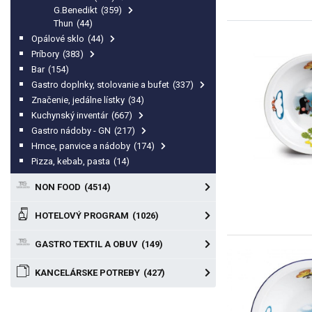
G.Benedikt
(359)
Thun
(44)
Opálové sklo
(44)
Príbory
(383)
Bar
(154)
Gastro doplnky, stolovanie a bufet
(337)
Značenie, jedálne lístky
(34)
Kuchynský inventár
(667)
Gastro nádoby - GN
(217)
Hrnce, panvice a nádoby
(174)
Pizza, kebab, pasta
(14)
NON FOOD
(4514)
HOTELOVÝ PROGRAM
(1026)
GASTRO TEXTIL A OBUV
(149)
KANCELÁRSKE POTREBY
(427)