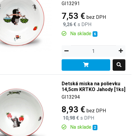
GI13291
7,53 €
bez DPH
9,26 €
s DPH
Na sklade
6
Detská miska na polievku
14,5cm KRTKO Jahody [1ks]
GI13294
8,93 €
bez DPH
10,98 €
s DPH
Na sklade
2