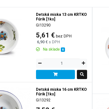
Detská miska 13 cm KRTKO
Fúrik [1ks]
GI13290
5,61 €
bez DPH
6,90 €
s DPH
Na sklade
6
Detská miska 16 cm KRTKO
Fúrik [1ks]
GI13292