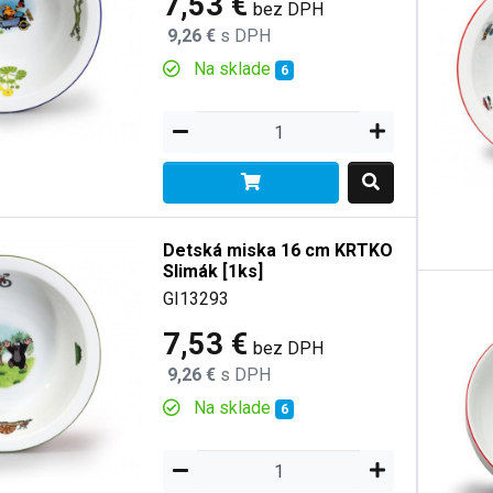
7,53 €
bez DPH
9,26 €
s DPH
Na sklade
6
Detská miska 16 cm KRTKO
Slimák [1ks]
GI13293
7,53 €
bez DPH
9,26 €
s DPH
Na sklade
6