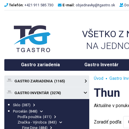
Telefón:
+421 911 585 730
E-mail:
objednavky@tgastro.sk
Do
VŠETKO Z
NA JEDNO
Gastro zariadenia
Gastro Inventár
Úvod
Gastro Inv
GASTRO ZARIADENIA
(1165)
Thun
GASTRO INVENTÁR
(3274)
Sklo
(387)
Aktuálne v ponu
Porcelán
(848)
Podľa použitia
(411)
Zoradiť podľa:
Značka - Výrobca
(843)
Fine Dine
(484)