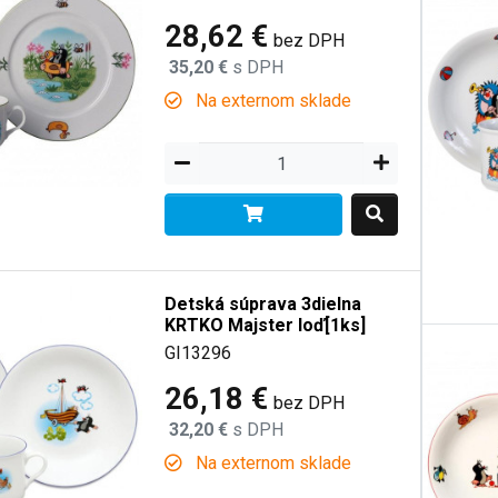
28,62 €
bez DPH
35,20 €
s DPH
Na externom sklade
Detská súprava 3dielna
KRTKO Majster loď[1ks]
GI13296
26,18 €
bez DPH
32,20 €
s DPH
Na externom sklade