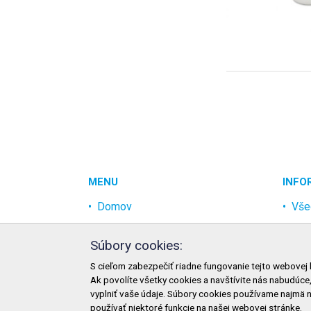
MENU
INFO
Domov
Vše
Akcia
Och
Súbory cookies:
Najpredávanejšie
Rek
S cieľom zabezpečiť riadne fungovanie tejto webovej 
Odvetvia
Mož
Ak povolíte všetky cookies a navštívite nás nabudúce
Novinky
Mož
vyplniť vaše údaje. Súbory cookies používame najmä 
používať niektoré funkcie na našej webovej stránke.