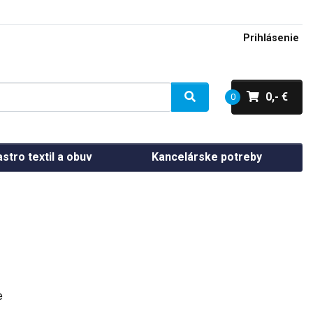
Prihlásenie
0,- €
0
stro textil a obuv
Kancelárske potreby
e