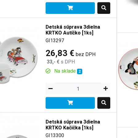
Detská súprava 3dielna
KRTKO Autíčko [1ks]
GI13297
26,83 €
bez DPH
33,- €
s DPH
Na sklade
2
Detská súprava 3dielna
KRTKO Kačička [1ks]
GI13300