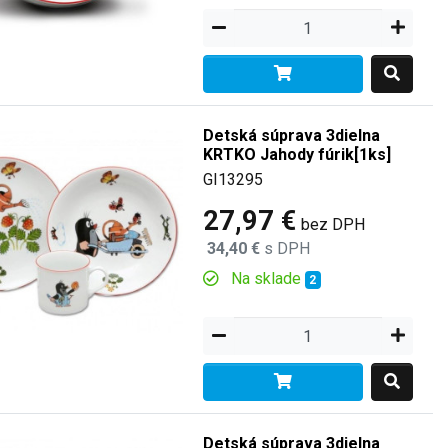
Detská súprava 3dielna
KRTKO Jahody fúrik[1ks]
GI13295
27,97 €
bez DPH
34,40 €
s DPH
Na sklade
2
Detská súprava 3dielna