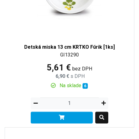
Detská miska 13 cm KRTKO Fúrik [1ks]
GI13290
5,61 €
bez DPH
6,90 €
s DPH
Na sklade
6