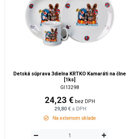
Detská súprava 3dielna KRTKO Kamaráti na člne
[1ks]
GI13298
24,23 €
bez DPH
29,80 €
s DPH
Na externom sklade