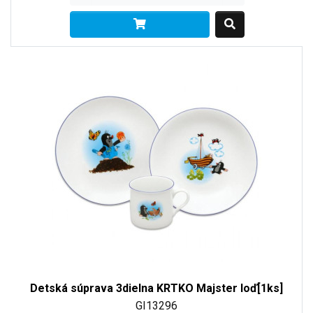
Detská súprava 3dielna KRTKO Majster loď[1ks]
GI13296