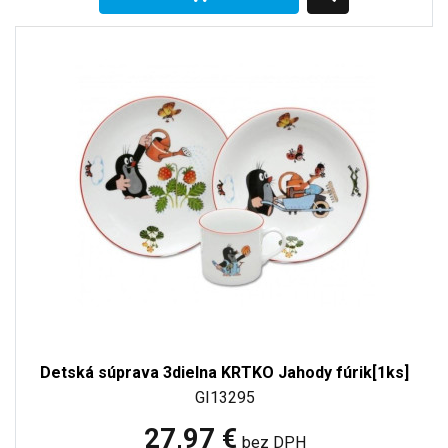
Detská súprava 3dielna KRTKO Jahody fúrik[1ks]
GI13295
27,97 €
bez DPH