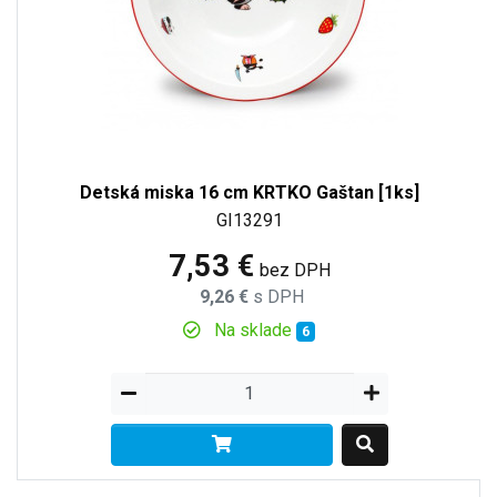
Detská miska 16 cm KRTKO Gaštan [1ks]
GI13291
7,53 €
bez DPH
9,26 €
s DPH
Na sklade
6