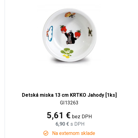
Detská miska 13 cm KRTKO Jahody [1ks]
GI13263
5,61 €
bez DPH
6,90 €
s DPH
Na externom sklade