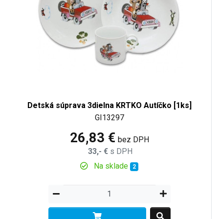
Detská súprava 3dielna KRTKO Autíčko [1ks]
GI13297
26,83 €
bez DPH
33,- €
s DPH
Na sklade
2