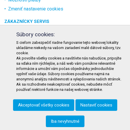
Zmeniť nastavenie cookies
ZÁKAZNÍCKY SERVIS
O spoločnosti
Súbory cookies:
Kontakt
S cieľom zabezpečiť riadne fungovanie tejto webovej lokality
ukladáme niekedy na vašom zariadení malé dátové súbory, tzv.
Odstúpenie od zmluvy online
cookie.
Ak povolíte všetky cookies a navštívite nás nabudúce, pripojíte
KONTAKT
sa vďaka ním rýchlejšie, a náš web vám ponúkne relevantné
informácie a umožní vám počas objednávky jednoduchšie
TURON GASTRO s.r.o.
vyplniť vaše údaje. Súbory cookies používame najmä na
Starohorského 4328/3
anonymnú analýzu návštevnosti a vylepšovania našich stránok.
Ak sa rozhodnete neakceptovať cookies, nebudete môcť
031 01 Liptovský Mikuláš
používať niektoré funkcie na našej webovej stránke.
Slovenská republika
Akceptovať všetky cookies
Nastaviť cookies
Telefón:
+421 911 585 730
E-mail:
objednavky@tgastro.sk
Iba nevyhnutné