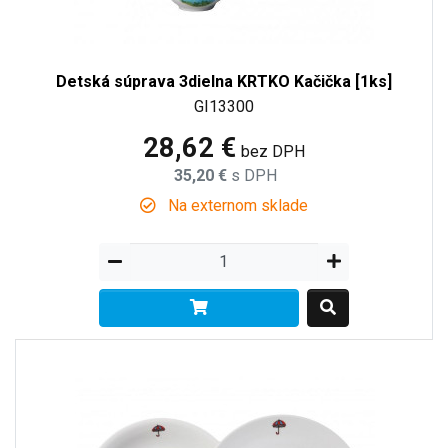
Detská súprava 3dielna KRTKO Kačička [1ks]
GI13300
28,62 €
bez DPH
35,20 €
s DPH
Na externom sklade