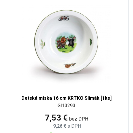
Detská miska 16 cm KRTKO Slimák [1ks]
GI13293
7,53 €
bez DPH
9,26 €
s DPH