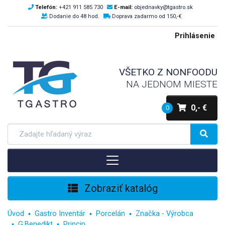
Telefón:
+421 911 585 730
E-mail:
objednavky@tgastro.sk
Dodanie do 48 hod.
Doprava zadarmo od 150,-€
Prihlásenie
VŠETKO Z NONFOODU
NA JEDNOM MIESTE
0,- €
0
Zobraziť katalóg
Úvod
Gastro Inventár
Porcelán
Značka - Výrobca
G.Benedikt
Princip