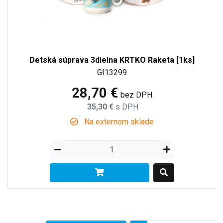
Detská súprava 3dielna KRTKO Raketa [1ks]
GI13299
28,70 €
bez DPH
35,30 €
s DPH
Na externom sklade