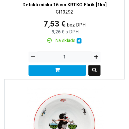
Detská miska 16 cm KRTKO Fúrik [1ks]
GI13292
7,53 €
bez DPH
9,26 €
s DPH
Na sklade
6