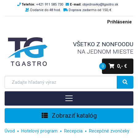
Telefón:
+421 911 585 730
E-mail:
objednavky@tgastro.sk
Dodanie do 48 hod.
Doprava zadarmo od 150,-€
Prihlásenie
VŠETKO Z NONFOODU
NA JEDNOM MIESTE
0,- €
0
Zobraziť katalóg
Úvod
Hotelový program
Recepcia
Recepčné zvončeky