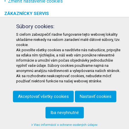
Zmeniť nastavenie cookies
ZÁKAZNÍCKY SERVIS
O spoločnosti
Súbory cookies:
Kontakt
S cieľom zabezpečiť riadne fungovanie tejto webovej lokality
ukladáme niekedy na vašom zariadení malé dátové súbory, tzv.
Odstúpenie od zmluvy online
cookie.
Ak povolíte všetky cookies a navštívite nás nabudúce, pripojíte
KONTAKT
sa vďaka ním rýchlejšie, a náš web vám ponúkne relevantné
informácie a umožní vám počas objednávky jednoduchšie
TURON GASTRO s.r.o.
vyplniť vaše údaje. Súbory cookies používame najmä na
Starohorského 4328/3
anonymnú analýzu návštevnosti a vylepšovania našich stránok.
Ak sa rozhodnete neakceptovať cookies, nebudete môcť
031 01 Liptovský Mikuláš
používať niektoré funkcie na našej webovej stránke.
Slovenská republika
Akceptovať všetky cookies
Nastaviť cookies
Telefón:
+421 911 585 730
E-mail:
objednavky@tgastro.sk
Iba nevyhnutné
Viac informácií o ochrane osobných údajov.
© 2021
tgastro.sk
- developed by
creative solution