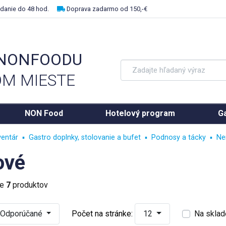
danie do 48 hod.
Doprava zadarmo od 150,-€
 NONFOODU
M MIESTE
NON Food
Hotelový program
Ga
ventár
Gastro doplnky, stolovanie a bufet
Podnosy a tácky
Ne
ové
ke
7
produktov
Odporúčané
Počet na stránke:
12
Na sklad