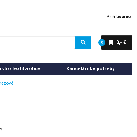
Prihlásenie
0,- €
0
stro textil a obuv
Kancelárske potreby
rezové
e