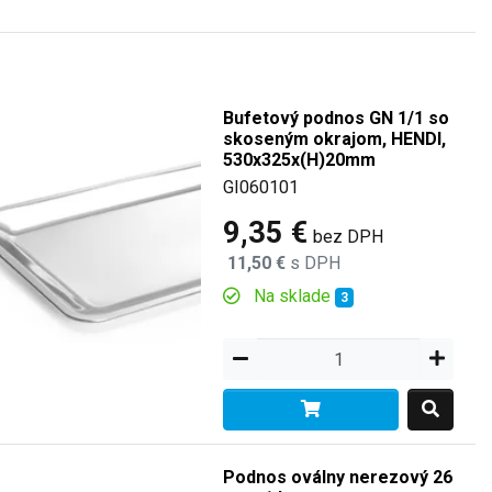
Bufetový podnos GN 1/1 so
skoseným okrajom, HENDI,
530x325x(H)20mm
GI060101
9,35 €
bez DPH
11,50 €
s DPH
Na sklade
3
Podnos oválny nerezový 26