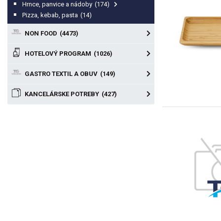
Hrnce, panvice a nádoby
(174)
Pizza, kebab, pasta
(14)
NON FOOD
(4473)
HOTELOVÝ PROGRAM
(1026)
GASTRO TEXTIL A OBUV
(149)
KANCELÁRSKE POTREBY
(427)