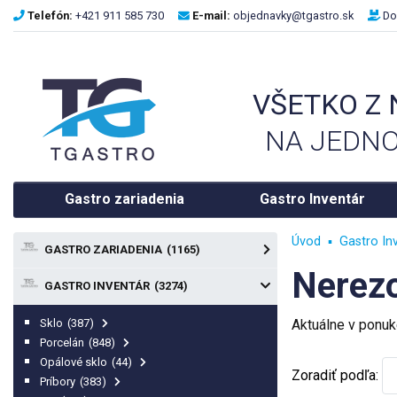
Telefón:
+421 911 585 730
E-mail:
objednavky@tgastro.sk
Do
VŠETKO Z
NA JEDNO
Gastro zariadenia
Gastro Inventár
Úvod
Gastro In
GASTRO ZARIADENIA
(1165)
Nerez
GASTRO INVENTÁR
(3274)
Sklo
(387)
Aktuálne v ponu
Porcelán
(848)
Opálové sklo
(44)
Zoradiť podľa:
Príbory
(383)