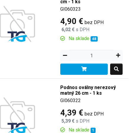
cm - 1 ks
GI060323
4,90 €
bez DPH
6,02 €
s DPH
Na sklade
48
Podnos oválny nerezový
matný 26 cm - 1 ks
GI060322
4,39 €
bez DPH
5,39 €
s DPH
Na sklade
1