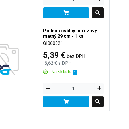
Podnos oválny nerezový
matný 29 cm - 1 ks
GI060321
5,39 €
bez DPH
6,62 €
s DPH
Na sklade
1