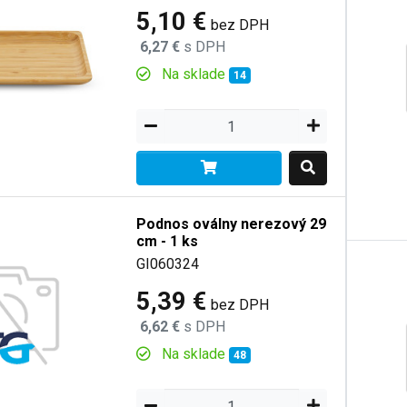
5,10 €
bez DPH
6,27 €
s DPH
Na sklade
14
Podnos oválny nerezový 29
cm - 1 ks
GI060324
5,39 €
bez DPH
6,62 €
s DPH
Na sklade
48