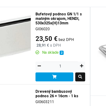
Bufetový podnos GN 1/1 s
matným okrajom, HENDI,
530x325x(H)13mm
GI06020
23,50 €
bez DPH
28,91 €
s DPH
Na sklade
2
Drevený bambusový
podnos 26 × 16cm - 1 ks
GI0603211