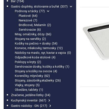
Bar
(154)
Gastro doplnky, stolovanie a bufet
(337)
Podnosy a tácky
(77)
Plastové
(64)
Nerezové
(7)
Bridlicové, Melamín
(2)
Servírovacie
(6)
Misy, omáčniky, dózy
(66)
Stojany na servítky
(2)
Košíky na pečivo + dosky
(54)
Konvice, mliekovky, termosky
(12)
Nádoby na maslo, syr, kaviar a vajcia
(0)
Odpadkové koše stolové
(4)
Poklopy a kryty
(2)
Servírovacie dosky, košiky a kotlíky
(1)
Stojany a košíky na ovocie
(4)
Koreničky, mlynčeky
(62)
Stojany, zásobníky,etažierky
(26)
Vlajky, stojany
(5)
Obedáre, tablety
(1)
Značenie, jedálne lístky
(34)
Kuchynský inventár
(667)
Gastro nádoby - GN
(217)