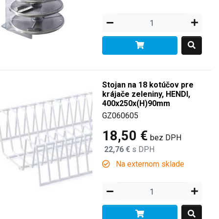
Stojan na 18 kotúčov pre
krájače zeleniny, HENDI,
400x250x(H)90mm
GZ060605
18,50 €
bez DPH
22,76 €
s DPH
Na externom sklade