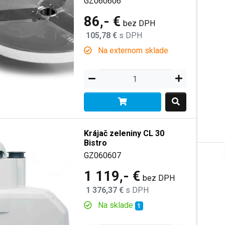
GZ060606
86,- €
bez DPH
105,78 €
s DPH
Na externom sklade
Krájač zeleniny CL 30
Bistro
GZ060607
1 119,- €
bez DPH
1 376,37 €
s DPH
Na sklade
1