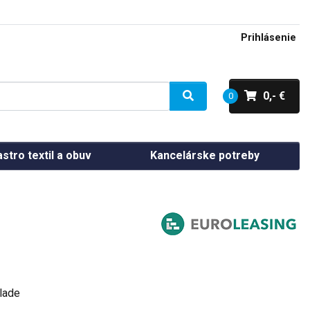
Prihlásenie
0,- €
0
stro textil a obuv
Kancelárske potreby
lade