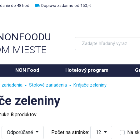
danie do 48 hod.
Doprava zadarmo od 150,-€
 NONFOODU
M MIESTE
NON Food
Hotelový program
Ga
 zariadenia
Stolové zariadenia
Krájače zeleniny
če zeleniny
onuke
8
produktov
:
Odporúčané
Počet na stránke:
12
Na sk