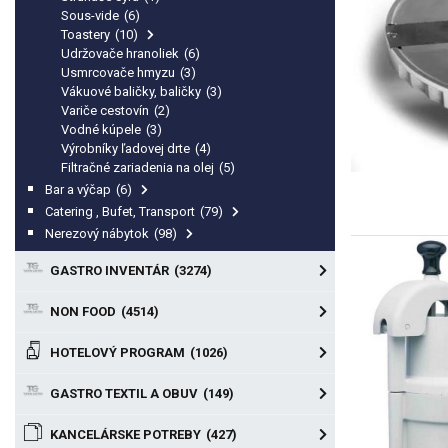
Sous-vide
(6)
Toastery
(10)
Udržovače hranoliek
(6)
Usmrcovače hmyzu
(3)
Vákuové baličky, baličky
(3)
Variče cestovín
(2)
Vodné kúpele
(3)
Výrobníky ľadovej drte
(4)
Filtračné zariadenia na olej
(5)
Bar a výčap
(6)
Catering , Bufet, Transport
(79)
Nerezový nábytok
(98)
GASTRO INVENTÁR
(3274)
NON FOOD
(4514)
HOTELOVÝ PROGRAM
(1026)
GASTRO TEXTIL A OBUV
(149)
KANCELÁRSKE POTREBY
(427)