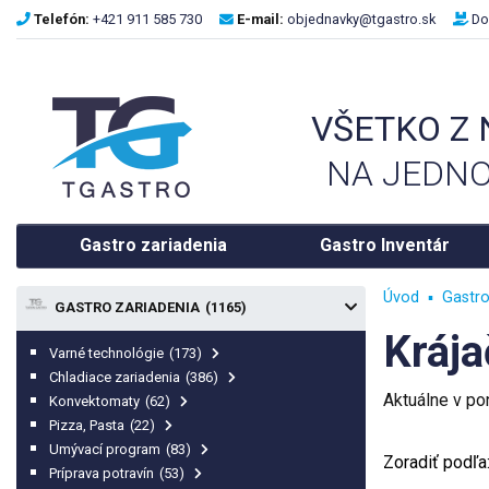
Telefón:
+421 911 585 730
E-mail:
objednavky@tgastro.sk
Do
VŠETKO Z
NA JEDNO
Gastro zariadenia
Gastro Inventár
Úvod
Gastro
GASTRO ZARIADENIA
(1165)
Krája
Varné technológie
(173)
Chladiace zariadenia
(386)
Aktuálne v p
Konvektomaty
(62)
Pizza, Pasta
(22)
Umývací program
(83)
Zoradiť podľa
Príprava potravín
(53)