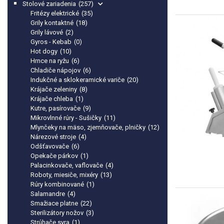
Stolové zariadenia
(257)
Fritézy elektrické
(35)
Grily kontaktné
(18)
Grily lávové
(2)
Gyros - Kebab
(0)
Hot dogy
(10)
Hrnce na ryžu
(6)
Chladiče nápojov
(6)
Indukčné a sklokeramické variče
(20)
Krájače zeleniny
(8)
Krájače chleba
(1)
Kutre, pasírovače
(9)
Mikrovlnné rúry - Sušičky
(11)
Mlynčeky na mäso, zjemňovače, plničky
(12)
Nárezové stroje
(4)
Odšťavovače
(6)
Opekače párkov
(1)
Palacinkovače, vaflovače
(4)
Roboty, miesiče, mixéry
(13)
Rúry kombinované
(1)
Salamandre
(4)
Smažiace platne
(22)
Sterilizátory nožov
(3)
Strúhače syra
(1)