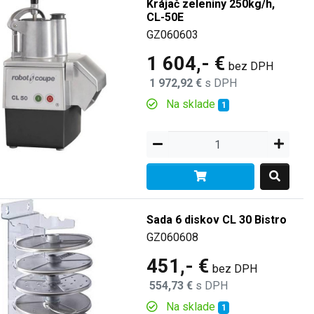
Krájač zeleniny 250kg/h,
CL-50E
GZ060603
1 604,- €
bez DPH
1 972,92 €
s DPH
Na sklade
1
Sada 6 diskov CL 30 Bistro
GZ060608
451,- €
bez DPH
554,73 €
s DPH
Na sklade
1