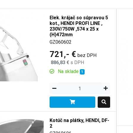
Elek. krájač so súpravou 5
kot., HENDI PROFI LINE ,
230V/750W ,574 x 25 x
(H)472mm
GZ060602
721,- €
bez DPH
886,83 €
s DPH
Na sklade
1
Kotúč na plátky, HENDI, DF-
2