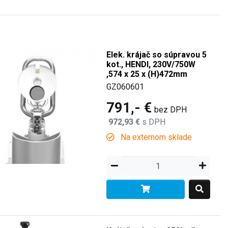
Elek. krájač so súpravou 5
kot., HENDI, 230V/750W
,574 x 25 x (H)472mm
GZ060601
791,- €
bez DPH
972,93 €
s DPH
Na externom sklade