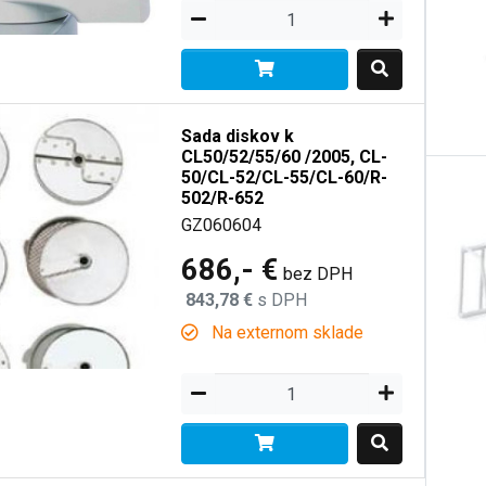
Sada diskov k
CL50/52/55/60 /2005, CL-
50/CL-52/CL-55/CL-60/R-
502/R-652
GZ060604
686,- €
bez DPH
843,78 €
s DPH
Na externom sklade